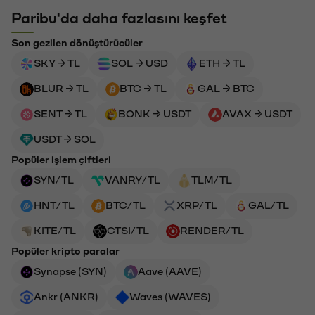
Paribu'da daha fazlasını keşfet
Son gezilen dönüştürücüler
SKY → TL
SOL → USD
ETH → TL
BLUR → TL
BTC → TL
GAL → BTC
SENT → TL
BONK → USDT
AVAX → USDT
USDT → SOL
Popüler işlem çiftleri
SYN/TL
VANRY/TL
TLM/TL
HNT/TL
BTC/TL
XRP/TL
GAL/TL
KITE/TL
CTSI/TL
RENDER/TL
Popüler kripto paralar
Synapse (SYN)
Aave (AAVE)
Ankr (ANKR)
Waves (WAVES)