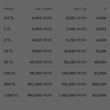
Miktar
Son 1 hafta
Son 1 ay
Son
0,5 TL
0,492
MON
0,531
MON
0,406
1 TL
0,983
MON
1,062
MON
0,812
5 TL
4,915
MON
5,310
MON
4,060
10 TL
9,830
MON
10,620
MON
8,120
50 TL
49,150
MON
53,100
MON
40,600
100 TL
98,300
MON
106,200
MON
81,200
500 TL
491,500
MON
531,000
MON
406,000
1.000 TL
983,000
MON
1.062,000
MON
812,000