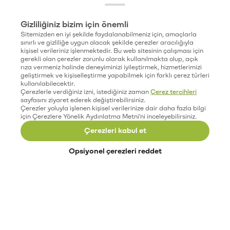
Gizliliğiniz bizim için önemli
Sitemizden en iyi şekilde faydalanabilmeniz için, amaçlarla
sınırlı ve gizliliğe uygun olacak şekilde çerezler aracılığıyla
kişisel verileriniz işlenmektedir. Bu web sitesinin çalışması için
gerekli olan çerezler zorunlu olarak kullanılmakta olup, açık
rıza vermeniz halinde deneyiminizi iyileştirmek, hizmetlerimizi
geliştirmek ve kişiselleştirme yapabilmek için farklı çerez türleri
kullanılabilecektir.
Çerezlerle verdiğiniz izni, istediğiniz zaman
Çerez tercihleri
sayfasını ziyaret ederek değiştirebilirsiniz.
Çerezler yoluyla işlenen kişisel verilerinize dair daha fazla bilgi
için Çerezlere Yönelik Aydınlatma Metni'ni inceleyebilirsiniz.
Çerezleri kabul et
Opsiyonel çerezleri reddet
Paribu’yu keşfet