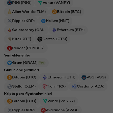
PSG (PSG)
Vanar (VANRY)
Alien Worlds (TLM)
Bitcoin (BTC)
Ripple (XRP)
Helium (HNT)
Galatasaray (GAL)
Ethereum (ETH)
Kite (KITE)
Cartesi (CTSI)
Render (RENDER)
Yeni eklenenler
Gram (GRAM)
Yeni
Günün öne çıkanları
Bitcoin (BTC)
Ethereum (ETH)
PSG (PSG)
Stellar (XLM)
Tron (TRX)
Cardano (ADA)
Kripto para fiyat tahminleri
Bitcoin (BTC)
Vanar (VANRY)
Ripple (XRP)
Avalanche (AVAX)