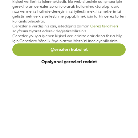
kişisel verileriniz işlenmektedir. Bu web sitesinin çalışması için
gerekli olan çerezler zorunlu olarak kullanılmakta olup, açık
rıza vermeniz halinde deneyiminizi iyileştirmek, hizmetlerimizi
geliştirmek ve kişiselleştirme yapabilmek için farklı çerez türleri
kullanılabilecektir.
Çerezlerle verdiğiniz izni, istediğiniz zaman
Çerez tercihleri
sayfasını ziyaret ederek değiştirebilirsiniz.
Çerezler yoluyla işlenen kişisel verilerinize dair daha fazla bilgi
için Çerezlere Yönelik Aydınlatma Metni'ni inceleyebilirsiniz.
Çerezleri kabul et
Opsiyonel çerezleri reddet
Paribu’yu keşfet
Eğitimler
Etkinlikler
Açık pozisyonlar
Paribu sistem durumu
API dokümantasyonu