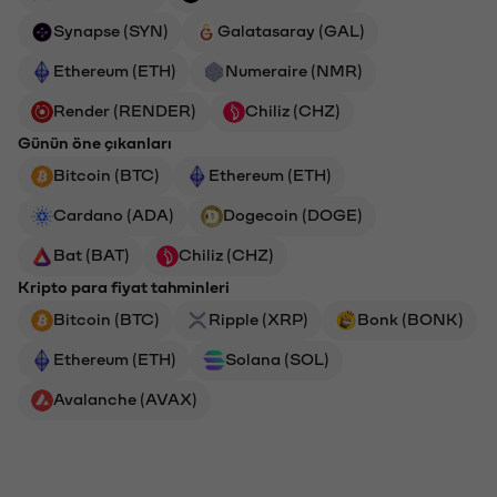
Synapse (SYN)
Galatasaray (GAL)
Ethereum (ETH)
Numeraire (NMR)
Render (RENDER)
Chiliz (CHZ)
Günün öne çıkanları
Bitcoin (BTC)
Ethereum (ETH)
Cardano (ADA)
Dogecoin (DOGE)
Bat (BAT)
Chiliz (CHZ)
Kripto para fiyat tahminleri
Bitcoin (BTC)
Ripple (XRP)
Bonk (BONK)
Ethereum (ETH)
Solana (SOL)
Avalanche (AVAX)