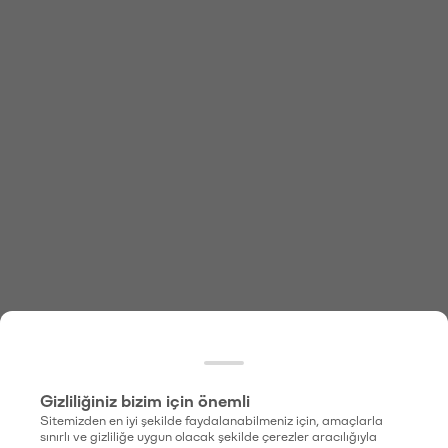
Gizliliğiniz bizim için önemli
Sitemizden en iyi şekilde faydalanabilmeniz için, amaçlarla
sınırlı ve gizliliğe uygun olacak şekilde çerezler aracılığıyla