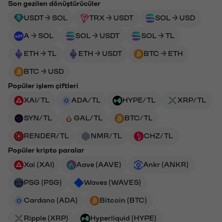
Son gezilen dönüştürücüler
USDT → SOL
TRX → USDT
SOL → USD
A → SOL
SOL → USDT
SOL → TL
ETH → TL
ETH → USDT
BTC → ETH
BTC → USD
Popüler işlem çiftleri
XAI/TL
ADA/TL
HYPE/TL
XRP/TL
SYN/TL
GAL/TL
BTC/TL
RENDER/TL
NMR/TL
CHZ/TL
Popüler kripto paralar
Xai (XAI)
Aave (AAVE)
Ankr (ANKR)
PSG (PSG)
Waves (WAVES)
Cardano (ADA)
Bitcoin (BTC)
Ripple (XRP)
Hyperliquid (HYPE)