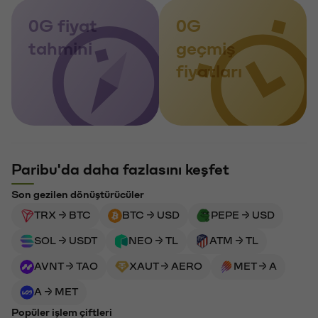
0G fiyat
0G
tahmini
geçmiş
fiyatları
Paribu'da daha fazlasını keşfet
Son gezilen dönüştürücüler
TRX → BTC
BTC → USD
PEPE → USD
SOL → USDT
NEO → TL
ATM → TL
AVNT → TAO
XAUT → AERO
MET → A
A → MET
Popüler işlem çiftleri