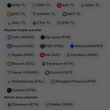
SYN/TL
XRP/TL
XAI/TL
ADA/TL
BTC/TL
VANRY/TL
OXT/TL
GAL/TL
ETH/TL
STG/TL
Popüler kripto paralar
Ankr (ANKR)
Synapse (SYN)
Aave (AAVE)
PSG (PSG)
Waves (WAVES)
Ripple (XRP)
Xai (XAI)
Cardano (ADA)
Bitcoin (BTC)
Ethereum (ETH)
Vanar (VANRY)
Orchid (OXT)
Galatasaray (GAL)
Stargate Finance (STG)
Cartesi (CTSI)
Günün öne çıkanları
Ethereum (ETH)
Stellar (XLM)