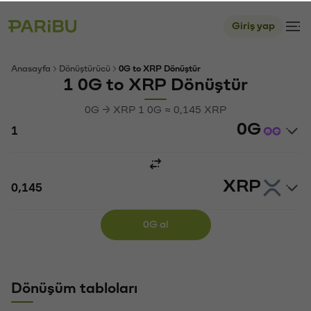
Giriş yap
Anasayfa
Dönüştürücü
0G to XRP Dönüştür
1 0G to XRP Dönüştür
0G → XRP 1 0G ≈ 0,145 XRP
0G
XRP
0G al
Dönüşüm tabloları