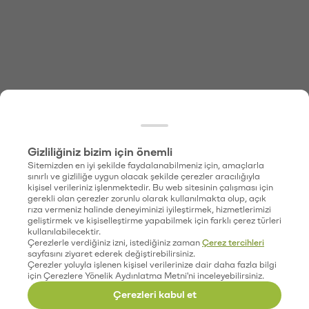
Gizliliğiniz bizim için önemli
Sitemizden en iyi şekilde faydalanabilmeniz için, amaçlarla
sınırlı ve gizliliğe uygun olacak şekilde çerezler aracılığıyla
kişisel verileriniz işlenmektedir. Bu web sitesinin çalışması için
gerekli olan çerezler zorunlu olarak kullanılmakta olup, açık
rıza vermeniz halinde deneyiminizi iyileştirmek, hizmetlerimizi
geliştirmek ve kişiselleştirme yapabilmek için farklı çerez türleri
kullanılabilecektir.
Çerezlerle verdiğiniz izni, istediğiniz zaman
Çerez tercihleri
sayfasını ziyaret ederek değiştirebilirsiniz.
Çerezler yoluyla işlenen kişisel verilerinize dair daha fazla bilgi
için Çerezlere Yönelik Aydınlatma Metni'ni inceleyebilirsiniz.
Çerezleri kabul et