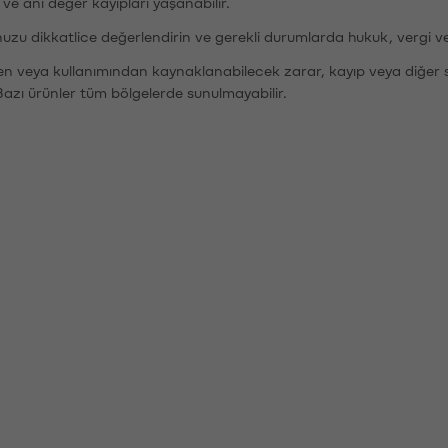
r ve ani değer kayıpları yaşanabilir.
nuzu dikkatlice değerlendirin ve gerekli durumlarda hukuk, vergi v
den veya kullanımından kaynaklanabilecek zarar, kayıp veya diğer 
Bazı ürünler tüm bölgelerde sunulmayabilir.