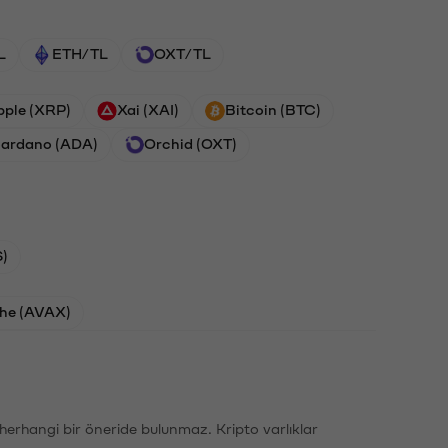
L
ETH/TL
OXT/TL
pple (XRP)
Xai (XAI)
Bitcoin (BTC)
ardano (ADA)
Orchid (OXT)
)
he (AVAX)
li herhangi bir öneride bulunmaz. Kripto varlıklar