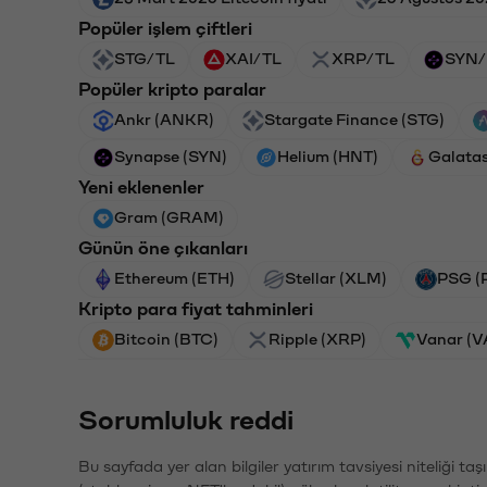
Popüler işlem çiftleri
STG/TL
XAI/TL
XRP/TL
SYN/
Popüler kripto paralar
Ankr (ANKR)
Stargate Finance (STG)
Synapse (SYN)
Helium (HNT)
Galata
Yeni eklenenler
Gram (GRAM)
Günün öne çıkanları
Ethereum (ETH)
Stellar (XLM)
PSG (
Kripto para fiyat tahminleri
Bitcoin (BTC)
Ripple (XRP)
Vanar (
Sorumluluk reddi
Bu sayfada yer alan bilgiler yatırım tavsiyesi niteliği ta