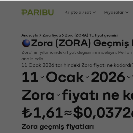
Kripto al/sat
Piyasalar
Anasayfa
Zora fiyatı
Zora (ZORA) TL fiyat geçmişi
Zora (ZORA) Geçmiş 
Zora'nın yıllar içindeki fiyat değişimini inceleyin. Perf
analiz edin.
11 Ocak 2026 tarihindeki Zora fiyatı ne kadardı
11
Ocak
2026
Zora
fiyatı ne 
₺1,61
≈
$0,0372
Zora geçmiş fiyatları