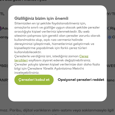
TL
HNT/TL
BTC/TL
GAL/TL
VANRY/T
Gizliliğiniz bizim için önemli
Sitemizden en iyi şekilde faydalanabilmeniz için,
amaçlarla sınırlı ve gizliliğe uygun olacak şekilde çerezler
Aave (AAVE)
PSG (PSG)
Waves (WAVES)
Ri
aracılığıyla kişisel verileriniz işlenmektedir. Bu web
sitesinin çalışması için gerekli olan çerezler zorunlu olarak
saray (GAL)
Ethereum (ETH)
Vanar (VANRY)
C
kullanılmakta olup, açık rıza vermeniz halinde
deneyiminizi iyileştirmek, hizmetlerimizi geliştirmek ve
kişiselleştirme yapabilmek için farklı çerez türleri
kullanılabilecektir.
Çerezlerle verdiğiniz izni, istediğiniz zaman
Çerez
tercihleri
sayfasını ziyaret ederek değiştirebilirsiniz.
Çerezler yoluyla işlenen kişisel verilerinize dair daha fazla
PSG)
Bitcoin (BTC)
Tron (TRX)
Waves (WAVES
bilgi için Çerezlere Yönelik Aydınlatma Metni'ni
inceleyebilirsiniz.
Çerezleri kabul et
Opsiyonel çerezleri reddet
VANRY)
Bonk (BONK)
Ethereum (ETH)
Avalanc
şımaz. Paribu, dijital varlıkların alım-satımı veya saklanmasıyla ilgi