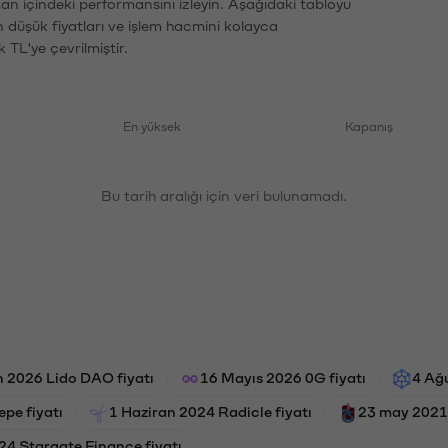
man içindeki performansını izleyin. Aşağıdaki tabloyu
n düşük fiyatları ve işlem hacmini kolayca
 TL'ye çevrilmiştir.
En yüksek
Kapanış
Bu tarih aralığı için veri bulunamadı.
n 2026 Lido DAO fiyatı
16 Mayıs 2026 0G fiyatı
4 Ağu
pe fiyatı
1 Haziran 2024 Radicle fiyatı
23 may 2021 
24 Stargate Finance fiyatı