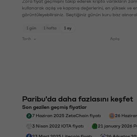
Zora fiyat geçmişini takip ederek kripto varlıkların za
kullanarak açılış ve kapanış değerlerini, en yüksek ve e
görüntüleyebilirsiniz. Seçtiğiniz günün kuru baz alınarak
1 gün
1 hafta
1 ay
Tarih
Açılış
Paribu'da daha fazlasını keşfet
Son gezilen geçmiş fiyatlar
7 Haziran 2025 ZetaChain fiyatı
26 Hazira
3 Nisan 2022 IOTA fiyatı
21 january 2026 Pe
23 Mart 2025 Litecoin fiyatı
26 Ağustos 20