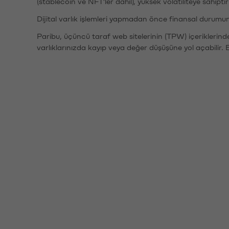
(stablecoin ve NFT'ler dahil), yüksek volatiliteye sahipti
Dijital varlık işlemleri yapmadan önce finansal durumu
Paribu, üçüncü taraf web sitelerinin (TPW) içeriklerin
varlıklarınızda kayıp veya değer düşüşüne yol açabilir. 