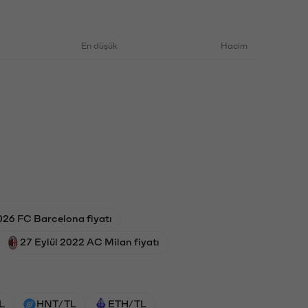
En düşük
Hacim
026 FC Barcelona fiyatı
27 Eylül 2022 AC Milan fiyatı
L
HNT/TL
ETH/TL