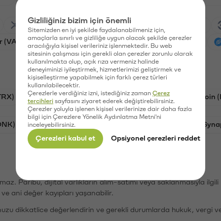
Gizliliğiniz bizim için önemli
Ripple (XRP)
Waves (WAVES)
PSG (PSG)
Sitemizden en iyi şekilde faydalanabilmeniz için,
amaçlarla sınırlı ve gizliliğe uygun olacak şekilde çerezler
r (VANRY)
Galatasaray (GAL)
Ethereum (ETH)
aracılığıyla kişisel verileriniz işlenmektedir. Bu web
sitesinin çalışması için gerekli olan çerezler zorunlu olarak
kullanılmakta olup, açık rıza vermeniz halinde
deneyiminizi iyileştirmek, hizmetlerimizi geliştirmek ve
kişiselleştirme yapabilmek için farklı çerez türleri
kullanılabilecektir.
Çerezlerle verdiğiniz izni, istediğiniz zaman
Çerez
TRX)
Bitcoin (BTC)
Litecoin (LTC)
Ravencoin 
tercihleri
sayfasını ziyaret ederek değiştirebilirsiniz.
Çerezler yoluyla işlenen kişisel verilerinize dair daha fazla
bilgi için Çerezlere Yönelik Aydınlatma Metni'ni
ONK)
Ethereum (ETH)
Avalanche (AVAX)
Syna
inceleyebilirsiniz.
Çerezleri kabul et
Opsiyonel çerezleri reddet
şımaz. Paribu, dijital varlıkların alım-satımı veya saklanmasıyla ilgi
r ve ani değer kayıpları yaşanabilir.
nuzu dikkatlice değerlendirin ve gerekli durumlarda hukuk, vergi v