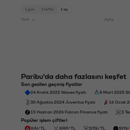
1 gün
1 hafta
1 ay
Tarih
Açılış
Paribu'da daha fazlasını keşfet
Son gezilen geçmiş fiyatlar
24 Aralık 2022 Waves fiyatı
8 Mart 2025 Sta
30 Ağustos 2024 Juventus fiyatı
16 Ocak 2
15 Haziran 2026 Falcon Finance fiyatı
3 Te
Popüler işlem çiftleri
XAI/TL
XRP/TL
STG/TL
SYN/