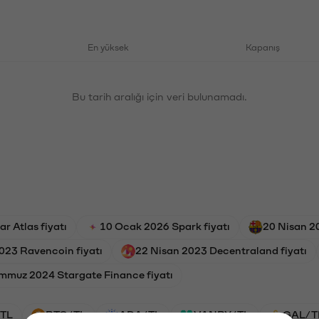
En yüksek
Kapanış
Bu tarih aralığı için veri bulunamadı.
r Atlas fiyatı
10 Ocak 2026 Spark fiyatı
20 Nisan 2
023 Ravencoin fiyatı
22 Nisan 2023 Decentraland fiyatı
mmuz 2024 Stargate Finance fiyatı
TL
BTC/TL
ADA/TL
VANRY/TL
GAL/T