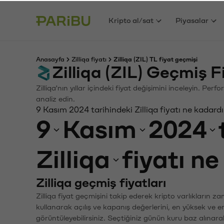
Kripto al/sat
Piyasalar
Anasayfa
Zilliqa fiyatı
Zilliqa (ZIL) TL fiyat geçmişi
Zilliqa (ZIL) Geçmiş 
Zilliqa'nın yıllar içindeki fiyat değişimini inceleyin. Pe
analiz edin.
9 Kasım 2024 tarihindeki Zilliqa fiyatı ne kadard
9
Kasım
2024
Zilliqa
fiyatı n
Zilliqa geçmiş fiyatları
Zilliqa fiyat geçmişini takip ederek kripto varlıkların 
kullanarak açılış ve kapanış değerlerini, en yüksek ve e
görüntüleyebilirsiniz. Seçtiğiniz günün kuru baz alınarak