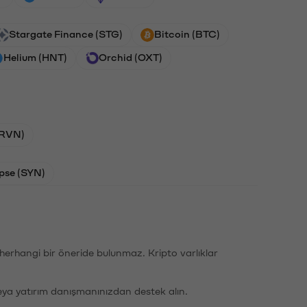
Stargate Finance (STG)
Bitcoin (BTC)
Helium (HNT)
Orchid (OXT)
(RVN)
pse (SYN)
li herhangi bir öneride bulunmaz. Kripto varlıklar
eya yatırım danışmanınızdan destek alın.