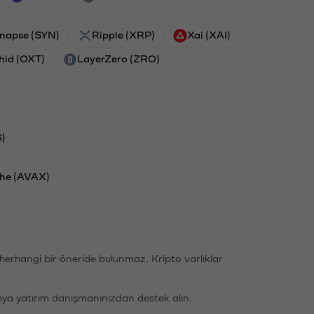
napse (SYN)
Ripple (XRP)
Xai (XAI)
hid (OXT)
LayerZero (ZRO)
)
he (AVAX)
li herhangi bir öneride bulunmaz. Kripto varlıklar
eya yatırım danışmanınızdan destek alın.