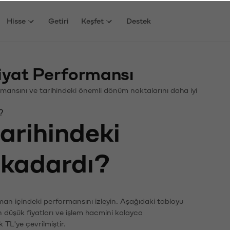
Hisse
Getiri
Keşfet
Destek
Fiyat Performansı
rformansını ve tarihindeki önemli dönüm noktalarını daha iyi
?
tarihindeki
e kadardı?
zaman içindeki performansını izleyin. Aşağıdaki tabloyu
n düşük fiyatları ve işlem hacmini kolayca
 TL'ye çevrilmiştir.