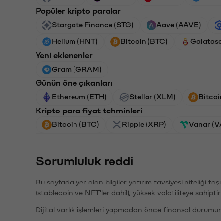
Popüler kripto paralar
Stargate Finance (STG)
Aave (AAVE)
Helium (HNT)
Bitcoin (BTC)
Galatas
Yeni eklenenler
Gram (GRAM)
Günün öne çıkanları
Ethereum (ETH)
Stellar (XLM)
Bitcoi
Kripto para fiyat tahminleri
Bitcoin (BTC)
Ripple (XRP)
Vanar (
Sorumluluk reddi
Bu sayfada yer alan bilgiler yatırım tavsiyesi niteliği ta
(stablecoin ve NFT'ler dahil), yüksek volatiliteye sahipti
Dijital varlık işlemleri yapmadan önce finansal durumu