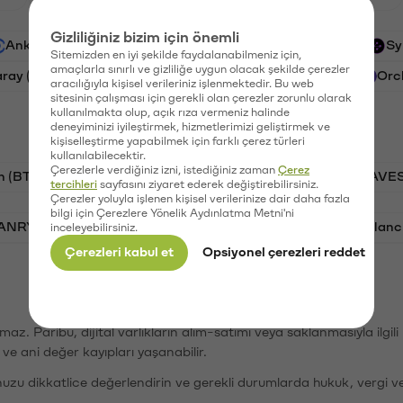
Gizliliğiniz bizim için önemli
Ankr (ANKR)
Waves (WAVES)
PSG (PSG)
Sy
Sitemizden en iyi şekilde faydalanabilmeniz için,
amaçlarla sınırlı ve gizliliğe uygun olacak şekilde çerezler
aray (GAL)
Ethereum (ETH)
Cartesi (CTSI)
Orc
aracılığıyla kişisel verileriniz işlenmektedir. Bu web
sitesinin çalışması için gerekli olan çerezler zorunlu olarak
kullanılmakta olup, açık rıza vermeniz halinde
deneyiminizi iyileştirmek, hizmetlerimizi geliştirmek ve
kişiselleştirme yapabilmek için farklı çerez türleri
kullanılabilecektir.
Çerezlerle verdiğiniz izni, istediğiniz zaman
Çerez
n (BTC)
PSG (PSG)
Tron (TRX)
Waves (WAVES
tercihleri
sayfasını ziyaret ederek değiştirebilirsiniz.
Çerezler yoluyla işlenen kişisel verilerinize dair daha fazla
bilgi için Çerezlere Yönelik Aydınlatma Metni'ni
VANRY)
Bonk (BONK)
Ethereum (ETH)
Avalanc
inceleyebilirsiniz.
Çerezleri kabul et
Opsiyonel çerezleri reddet
şımaz. Paribu, dijital varlıkların alım-satımı veya saklanmasıyla ilgi
r ve ani değer kayıpları yaşanabilir.
nuzu dikkatlice değerlendirin ve gerekli durumlarda hukuk, vergi v