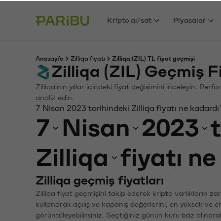
Kripto al/sat
Piyasalar
Anasayfa
Zilliqa fiyatı
Zilliqa (ZIL) TL fiyat geçmişi
Zilliqa (ZIL) Geçmiş 
Zilliqa'nın yıllar içindeki fiyat değişimini inceleyin. Pe
analiz edin.
7 Nisan 2023 tarihindeki Zilliqa fiyatı ne kadardı
7
Nisan
2023
Zilliqa
fiyatı n
Zilliqa geçmiş fiyatları
Zilliqa fiyat geçmişini takip ederek kripto varlıkların 
kullanarak açılış ve kapanış değerlerini, en yüksek ve e
görüntüleyebilirsiniz. Seçtiğiniz günün kuru baz alınarak