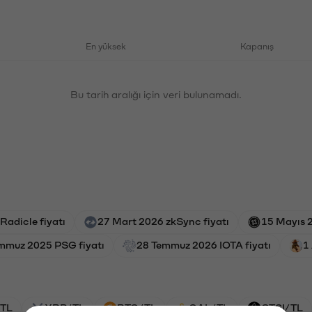
En yüksek
Kapanış
Bu tarih aralığı için veri bulunamadı.
Radicle fiyatı
27 Mart 2026 zkSync fiyatı
15 Mayıs 2
mmuz 2025 PSG fiyatı
28 Temmuz 2026 IOTA fiyatı
1
TL
XRP/TL
BTC/TL
GAL/TL
CTSI/TL