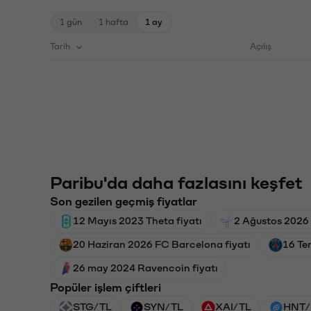
1 gün
1 hafta
1 ay
Tarih
Açılış
Paribu'da daha fazlasını keşfet
Son gezilen geçmiş fiyatlar
12 Mayıs 2023 Theta fiyatı
2 Ağustos 2026 
20 Haziran 2026 FC Barcelona fiyatı
16 Te
26 may 2024 Ravencoin fiyatı
Popüler işlem çiftleri
STG/TL
SYN/TL
XAI/TL
HNT/