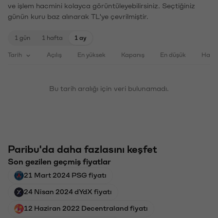
ve işlem hacmini kolayca görüntüleyebilirsiniz. Seçtiğiniz
günün kuru baz alınarak TL'ye çevrilmiştir.
1 gün
1 hafta
1 ay
Tarih
Açılış
En yüksek
Kapanış
En düşük
Haci
Bu tarih aralığı için veri bulunamadı.
Paribu'da daha fazlasını keşfet
Son gezilen geçmiş fiyatlar
21 Mart 2024 PSG fiyatı
24 Nisan 2024 dYdX fiyatı
12 Haziran 2022 Decentraland fiyatı