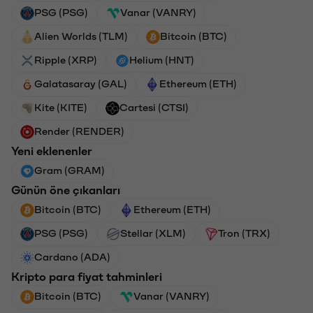
PSG (PSG)
Vanar (VANRY)
Alien Worlds (TLM)
Bitcoin (BTC)
Ripple (XRP)
Helium (HNT)
Galatasaray (GAL)
Ethereum (ETH)
Kite (KITE)
Cartesi (CTSI)
Render (RENDER)
Yeni eklenenler
Gram (GRAM)
Günün öne çıkanları
Bitcoin (BTC)
Ethereum (ETH)
PSG (PSG)
Stellar (XLM)
Tron (TRX)
Cardano (ADA)
Kripto para fiyat tahminleri
Bitcoin (BTC)
Vanar (VANRY)