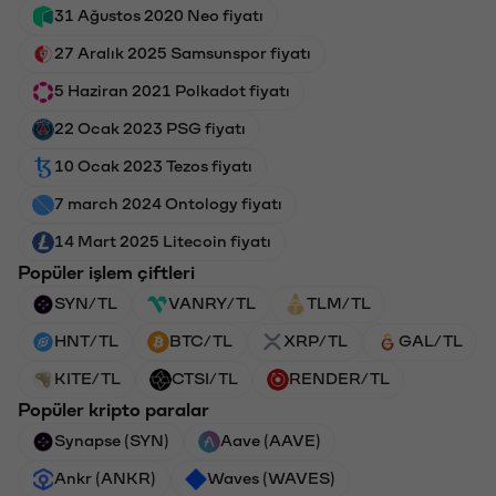
31 Ağustos 2020 Neo fiyatı
27 Aralık 2025 Samsunspor fiyatı
5 Haziran 2021 Polkadot fiyatı
22 Ocak 2023 PSG fiyatı
10 Ocak 2023 Tezos fiyatı
7 march 2024 Ontology fiyatı
14 Mart 2025 Litecoin fiyatı
Popüler işlem çiftleri
SYN/TL
VANRY/TL
TLM/TL
HNT/TL
BTC/TL
XRP/TL
GAL/TL
KITE/TL
CTSI/TL
RENDER/TL
Popüler kripto paralar
Synapse (SYN)
Aave (AAVE)
Ankr (ANKR)
Waves (WAVES)