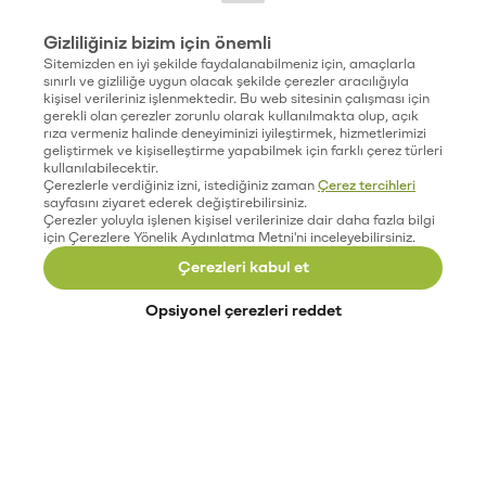
Gizliliğiniz bizim için önemli
Sitemizden en iyi şekilde faydalanabilmeniz için, amaçlarla
sınırlı ve gizliliğe uygun olacak şekilde çerezler aracılığıyla
kişisel verileriniz işlenmektedir. Bu web sitesinin çalışması için
gerekli olan çerezler zorunlu olarak kullanılmakta olup, açık
rıza vermeniz halinde deneyiminizi iyileştirmek, hizmetlerimizi
geliştirmek ve kişiselleştirme yapabilmek için farklı çerez türleri
kullanılabilecektir.
Çerezlerle verdiğiniz izni, istediğiniz zaman
Çerez tercihleri
sayfasını ziyaret ederek değiştirebilirsiniz.
Çerezler yoluyla işlenen kişisel verilerinize dair daha fazla bilgi
için Çerezlere Yönelik Aydınlatma Metni'ni inceleyebilirsiniz.
Çerezleri kabul et
Opsiyonel çerezleri reddet
Paribu’yu keşfet