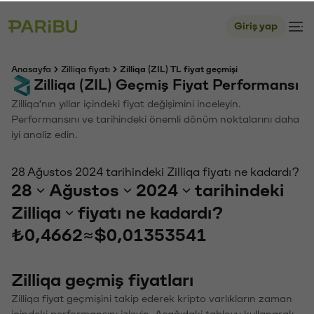
Giriş yap
Anasayfa
Zilliqa fiyatı
Zilliqa (ZIL) TL fiyat geçmişi
Zilliqa (ZIL) Geçmiş Fiyat Performansı
Zilliqa'nın yıllar içindeki fiyat değişimini inceleyin.
Performansını ve tarihindeki önemli dönüm noktalarını daha
iyi analiz edin.
28 Ağustos 2024 tarihindeki Zilliqa fiyatı ne kadardı?
28
Ağustos
2024
tarihindeki
Zilliqa
fiyatı ne kadardı?
₺0,4662
≈
$0,01353541
Zilliqa geçmiş fiyatları
Zilliqa fiyat geçmişini takip ederek kripto varlıkların zaman
içindeki performansını izleyin. Aşağıdaki tabloyu kullanarak