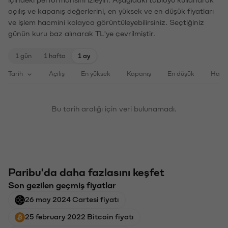
açılış ve kapanış değerlerini, en yüksek ve en düşük fiyatları
ve işlem hacmini kolayca görüntüleyebilirsiniz. Seçtiğiniz
günün kuru baz alınarak TL'ye çevrilmiştir.
1 gün
1 hafta
1 ay
Tarih
Açılış
En yüksek
Kapanış
En düşük
Haci
Bu tarih aralığı için veri bulunamadı.
Paribu'da daha fazlasını keşfet
Son gezilen geçmiş fiyatlar
26 may 2024 Cartesi fiyatı
25 february 2022 Bitcoin fiyatı