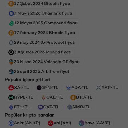
17 Şubat 2024 Bitcoin fiyatı
7 Mayıs 2026 Chainlink fiyatı
12 Mayıs 2023 Compound fiyatı
17 february 2024 Bitcoin fiyatı
29 may 2024 0x Protocol fiyatı
3 Ağustos 2026 Monad fiyatı
30 Nisan 2024 Valencia CF fiyatı
26 april 2026 Arbitrum fiyatı
Popüler işlem çiftleri
XAI/TL
SYN/TL
ADA/TL
XRP/TL
HYPE/TL
GAL/TL
BTC/TL
ETH/TL
OXT/TL
NMR/TL
Popüler kripto paralar
Ankr (ANKR)
Xai (XAI)
Aave (AAVE)