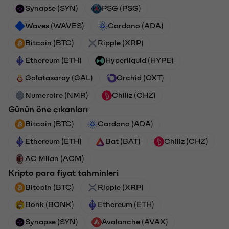
Synapse (SYN)
PSG (PSG)
Waves (WAVES)
Cardano (ADA)
Bitcoin (BTC)
Ripple (XRP)
Ethereum (ETH)
Hyperliquid (HYPE)
Galatasaray (GAL)
Orchid (OXT)
Numeraire (NMR)
Chiliz (CHZ)
Günün öne çıkanları
Bitcoin (BTC)
Cardano (ADA)
Ethereum (ETH)
Bat (BAT)
Chiliz (CHZ)
AC Milan (ACM)
Kripto para fiyat tahminleri
Bitcoin (BTC)
Ripple (XRP)
Bonk (BONK)
Ethereum (ETH)
Synapse (SYN)
Avalanche (AVAX)