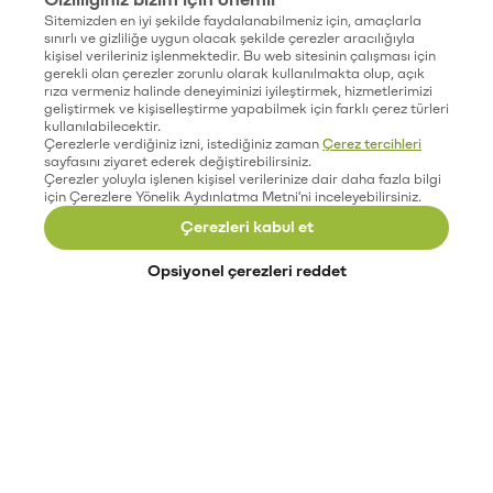
Sitemizden en iyi şekilde faydalanabilmeniz için, amaçlarla
sınırlı ve gizliliğe uygun olacak şekilde çerezler aracılığıyla
kişisel verileriniz işlenmektedir. Bu web sitesinin çalışması için
gerekli olan çerezler zorunlu olarak kullanılmakta olup, açık
rıza vermeniz halinde deneyiminizi iyileştirmek, hizmetlerimizi
geliştirmek ve kişiselleştirme yapabilmek için farklı çerez türleri
kullanılabilecektir.
Çerezlerle verdiğiniz izni, istediğiniz zaman
Çerez tercihleri
sayfasını ziyaret ederek değiştirebilirsiniz.
Çerezler yoluyla işlenen kişisel verilerinize dair daha fazla bilgi
için Çerezlere Yönelik Aydınlatma Metni'ni inceleyebilirsiniz.
Çerezleri kabul et
Opsiyonel çerezleri reddet
Paribu’yu keşfet
Eğitimler
Etkinlikler
Açık pozisyonlar