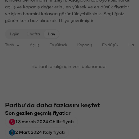
açılış ve kapanış değerlerini, en yüksek ve en düşük fiyatları
ve işlem hacmini kolayca görüntüleyebilirsiniz. Seçtiğiniz
günün kuru baz alınarak TL'ye çevrilmiştir.
1 gün
1 hafta
1 ay
Tarih
Açılış
En yüksek
Kapanış
En düşük
Haci
Bu tarih aralığı için veri bulunamadı.
Paribu'da daha fazlasını keşfet
Son gezilen geçmiş fiyatlar
13 march 2024 Chiliz fiyatı
2 Mart 2024 Italy fiyatı