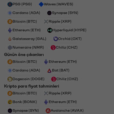
PSG (PSG)
Waves (WAVES)
Cardano (ADA)
Synapse (SYN)
Bitcoin (BTC)
Ripple (XRP)
Ethereum (ETH)
Hyperliquid (HYPE)
Galatasaray (GAL)
Orchid (OXT)
Numeraire (NMR)
Chiliz (CHZ)
Günün öne çıkanları
Bitcoin (BTC)
Ethereum (ETH)
Cardano (ADA)
Bat (BAT)
Dogecoin (DOGE)
Chiliz (CHZ)
Kripto para fiyat tahminleri
Bitcoin (BTC)
Ripple (XRP)
Bonk (BONK)
Ethereum (ETH)
Synapse (SYN)
Avalanche (AVAX)