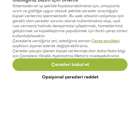
Sitemizden en iyi şekilde faydalanabilmeniz için, amaçlarla
sınırlı ve gizliliğe uygun olacak şekilde çerezler aracılığıyla
kişisel verileriniz işlenmektedir. Bu web sitesinin çalışması için
gerekli olan çerezler zorunlu olarak kullanılmakta olup, açık
rıza vermeniz halinde deneyiminizi iyileştirmek, hizmetlerimizi
geliştirmek ve kişiselleştirme yapabilmek için farklı çerez türleri
kullanılabilecektir.
Çerezlerle verdiğiniz izni, istediğiniz zaman
Çerez tercihleri
sayfasını ziyaret ederek değiştirebilirsiniz.
Çerezler yoluyla işlenen kişisel verilerinize dair daha fazla bilgi
için Çerezlere Yönelik Aydınlatma Metni'ni inceleyebilirsiniz.
Çerezleri kabul et
Opsiyonel çerezleri reddet
Paribu’yu keşfet
Eğitimler
Etkinlikler
Açık pozisyonlar