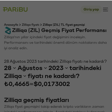
Giriş yap
Anasayfa
Zilliqa fiyatı
Zilliqa (ZIL) TL fiyat geçmişi
Zilliqa (ZIL) Geçmiş Fiyat Performansı
Zilliqa'nın yıllar içindeki fiyat değişimini inceleyin.
Performansını ve tarihindeki önemli dönüm noktalarını daha
iyi analiz edin.
28 Ağustos 2023 tarihindeki Zilliqa fiyatı ne kadardı?
28
Ağustos
2023
tarihindeki
Zilliqa
fiyatı ne kadardı?
₺0,4665
≈
$0,0173002
Zilliqa geçmiş fiyatları
Zilliqa fiyat geçmişini takip ederek kripto varlıkların zaman
içindeki performansını izleyin. Aşağıdaki tabloyu kullanarak