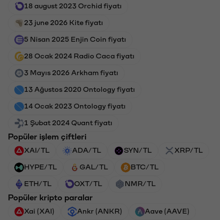
18 august 2023 Orchid fiyatı
23 june 2026 Kite fiyatı
5 Nisan 2025 Enjin Coin fiyatı
28 Ocak 2024 Radio Caca fiyatı
3 Mayıs 2026 Arkham fiyatı
13 Ağustos 2020 Ontology fiyatı
14 Ocak 2023 Ontology fiyatı
1 Şubat 2024 Quant fiyatı
Popüler işlem çiftleri
XAI/TL
ADA/TL
SYN/TL
XRP/TL
HYPE/TL
GAL/TL
BTC/TL
ETH/TL
OXT/TL
NMR/TL
Popüler kripto paralar
Xai (XAI)
Ankr (ANKR)
Aave (AAVE)