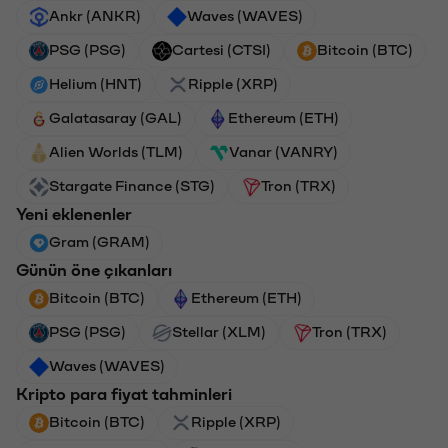
Ankr (ANKR)
Waves (WAVES)
PSG (PSG)
Cartesi (CTSI)
Bitcoin (BTC)
Helium (HNT)
Ripple (XRP)
Galatasaray (GAL)
Ethereum (ETH)
Alien Worlds (TLM)
Vanar (VANRY)
Stargate Finance (STG)
Tron (TRX)
Yeni eklenenler
Gram (GRAM)
Günün öne çıkanları
Bitcoin (BTC)
Ethereum (ETH)
PSG (PSG)
Stellar (XLM)
Tron (TRX)
Waves (WAVES)
Kripto para fiyat tahminleri
Bitcoin (BTC)
Ripple (XRP)