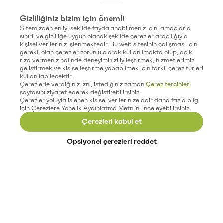
Gizliliğiniz bizim için önemli
Sitemizden en iyi şekilde faydalanabilmeniz için, amaçlarla
sınırlı ve gizliliğe uygun olacak şekilde çerezler aracılığıyla
kişisel verileriniz işlenmektedir. Bu web sitesinin çalışması için
gerekli olan çerezler zorunlu olarak kullanılmakta olup, açık
rıza vermeniz halinde deneyiminizi iyileştirmek, hizmetlerimizi
geliştirmek ve kişiselleştirme yapabilmek için farklı çerez türleri
kullanılabilecektir.
Çerezlerle verdiğiniz izni, istediğiniz zaman
Çerez tercihleri
sayfasını ziyaret ederek değiştirebilirsiniz.
Çerezler yoluyla işlenen kişisel verilerinize dair daha fazla bilgi
için Çerezlere Yönelik Aydınlatma Metni'ni inceleyebilirsiniz.
Çerezleri kabul et
Opsiyonel çerezleri reddet
Paribu’yu keşfet