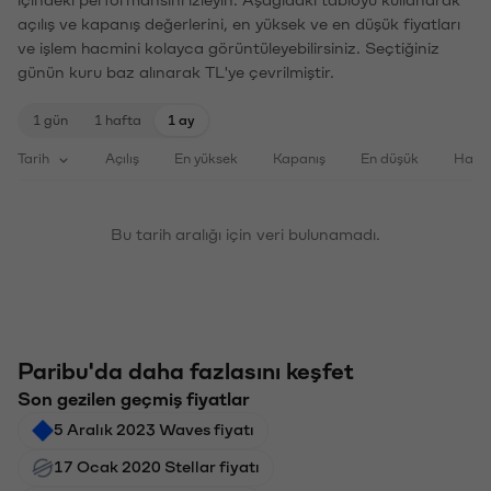
içindeki performansını izleyin. Aşağıdaki tabloyu kullanarak
açılış ve kapanış değerlerini, en yüksek ve en düşük fiyatları
ve işlem hacmini kolayca görüntüleyebilirsiniz. Seçtiğiniz
günün kuru baz alınarak TL'ye çevrilmiştir.
1 gün
1 hafta
1 ay
Tarih
Açılış
En yüksek
Kapanış
En düşük
Haci
Bu tarih aralığı için veri bulunamadı.
Paribu'da daha fazlasını keşfet
Son gezilen geçmiş fiyatlar
5 Aralık 2023 Waves fiyatı
17 Ocak 2020 Stellar fiyatı