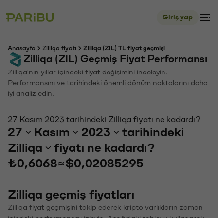
Giriş yap
Anasayfa
Zilliqa fiyatı
Zilliqa (ZIL) TL fiyat geçmişi
Zilliqa (ZIL) Geçmiş Fiyat Performansı
Zilliqa'nın yıllar içindeki fiyat değişimini inceleyin.
Performansını ve tarihindeki önemli dönüm noktalarını daha
iyi analiz edin.
27 Kasım 2023 tarihindeki Zilliqa fiyatı ne kadardı?
27
Kasım
2023
tarihindeki
Zilliqa
fiyatı ne kadardı?
₺0,6068
≈
$0,02085295
Zilliqa geçmiş fiyatları
Zilliqa fiyat geçmişini takip ederek kripto varlıkların zaman