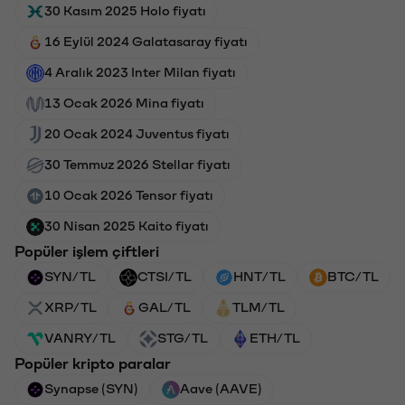
30 Kasım 2025 Holo fiyatı
16 Eylül 2024 Galatasaray fiyatı
4 Aralık 2023 Inter Milan fiyatı
13 Ocak 2026 Mina fiyatı
20 Ocak 2024 Juventus fiyatı
30 Temmuz 2026 Stellar fiyatı
10 Ocak 2026 Tensor fiyatı
30 Nisan 2025 Kaito fiyatı
Popüler işlem çiftleri
SYN/TL
CTSI/TL
HNT/TL
BTC/TL
XRP/TL
GAL/TL
TLM/TL
VANRY/TL
STG/TL
ETH/TL
Popüler kripto paralar
Synapse (SYN)
Aave (AAVE)