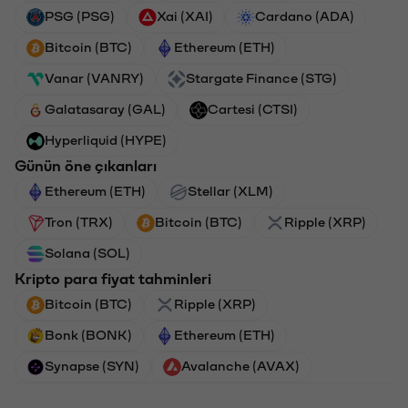
PSG (PSG)
Xai (XAI)
Cardano (ADA)
Bitcoin (BTC)
Ethereum (ETH)
Vanar (VANRY)
Stargate Finance (STG)
Galatasaray (GAL)
Cartesi (CTSI)
Hyperliquid (HYPE)
Günün öne çıkanları
Ethereum (ETH)
Stellar (XLM)
Tron (TRX)
Bitcoin (BTC)
Ripple (XRP)
Solana (SOL)
Kripto para fiyat tahminleri
Bitcoin (BTC)
Ripple (XRP)
Bonk (BONK)
Ethereum (ETH)
Synapse (SYN)
Avalanche (AVAX)