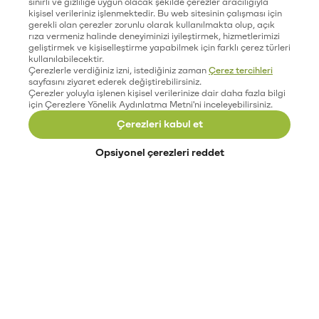
sınırlı ve gizliliğe uygun olacak şekilde çerezler aracılığıyla
kişisel verileriniz işlenmektedir. Bu web sitesinin çalışması için
gerekli olan çerezler zorunlu olarak kullanılmakta olup, açık
rıza vermeniz halinde deneyiminizi iyileştirmek, hizmetlerimizi
geliştirmek ve kişiselleştirme yapabilmek için farklı çerez türleri
kullanılabilecektir.
Çerezlerle verdiğiniz izni, istediğiniz zaman
Çerez tercihleri
sayfasını ziyaret ederek değiştirebilirsiniz.
Çerezler yoluyla işlenen kişisel verilerinize dair daha fazla bilgi
için Çerezlere Yönelik Aydınlatma Metni'ni inceleyebilirsiniz.
Çerezleri kabul et
Opsiyonel çerezleri reddet
Paribu’yu keşfet
Eğitimler
Etkinlikler
Açık pozisyonlar
Paribu sistem durumu