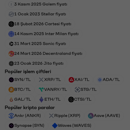
3 Kasım 2025 Golem fiyatı
1 Ocak 2023 Stellar fiyatı
18 Şubat 2026 Cartesi fiyatı
14 Kasım 2025 Inter Milan fiyatı
31 Mart 2025 Sonic fiyatı
24 Mart 2026 Decentraland fiyatı
23 Ocak 2026 Jito fiyatı
Popüler işlem çiftleri
SYN/TL
XRP/TL
XAI/TL
ADA/TL
BTC/TL
VANRY/TL
STG/TL
GAL/TL
ETH/TL
CTSI/TL
Popüler kripto paralar
Ankr (ANKR)
Ripple (XRP)
Aave (AAVE)
Synapse (SYN)
Waves (WAVES)