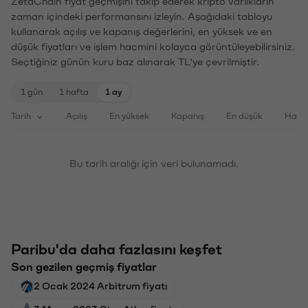
ZetaChain fiyat geçmişini takip ederek kripto varlıkların
zaman içindeki performansını izleyin. Aşağıdaki tabloyu
kullanarak açılış ve kapanış değerlerini, en yüksek ve en
düşük fiyatları ve işlem hacmini kolayca görüntüleyebilirsiniz.
Seçtiğiniz günün kuru baz alınarak TL'ye çevrilmiştir.
1 gün
1 hafta
1 ay
Tarih
Açılış
En yüksek
Kapanış
En düşük
Haci
Bu tarih aralığı için veri bulunamadı.
Paribu'da daha fazlasını keşfet
Son gezilen geçmiş fiyatlar
2 Ocak 2024 Arbitrum fiyatı