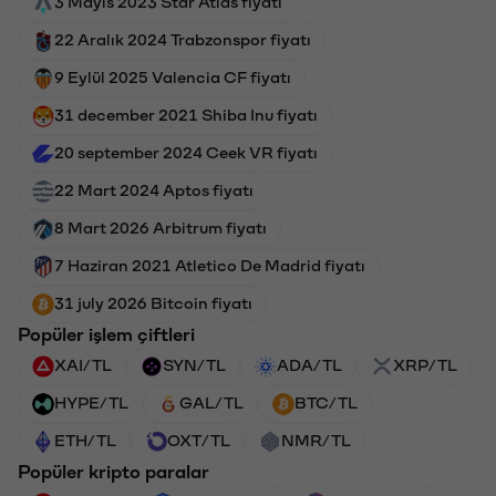
3 Mayıs 2023 Star Atlas fiyatı
22 Aralık 2024 Trabzonspor fiyatı
9 Eylül 2025 Valencia CF fiyatı
31 december 2021 Shiba Inu fiyatı
20 september 2024 Ceek VR fiyatı
22 Mart 2024 Aptos fiyatı
8 Mart 2026 Arbitrum fiyatı
7 Haziran 2021 Atletico De Madrid fiyatı
31 july 2026 Bitcoin fiyatı
Popüler işlem çiftleri
XAI/TL
SYN/TL
ADA/TL
XRP/TL
HYPE/TL
GAL/TL
BTC/TL
ETH/TL
OXT/TL
NMR/TL
Popüler kripto paralar