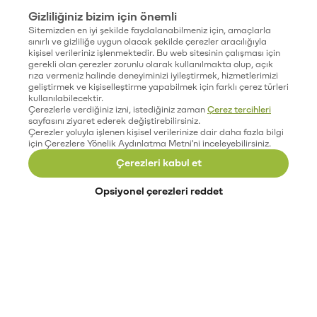
Gizliliğiniz bizim için önemli
Sitemizden en iyi şekilde faydalanabilmeniz için, amaçlarla
sınırlı ve gizliliğe uygun olacak şekilde çerezler aracılığıyla
kişisel verileriniz işlenmektedir. Bu web sitesinin çalışması için
gerekli olan çerezler zorunlu olarak kullanılmakta olup, açık
rıza vermeniz halinde deneyiminizi iyileştirmek, hizmetlerimizi
geliştirmek ve kişiselleştirme yapabilmek için farklı çerez türleri
kullanılabilecektir.
Çerezlerle verdiğiniz izni, istediğiniz zaman
Çerez tercihleri
sayfasını ziyaret ederek değiştirebilirsiniz.
Çerezler yoluyla işlenen kişisel verilerinize dair daha fazla bilgi
için Çerezlere Yönelik Aydınlatma Metni'ni inceleyebilirsiniz.
Çerezleri kabul et
Opsiyonel çerezleri reddet
Paribu’yu keşfet
Eğitimler
Etkinlikler