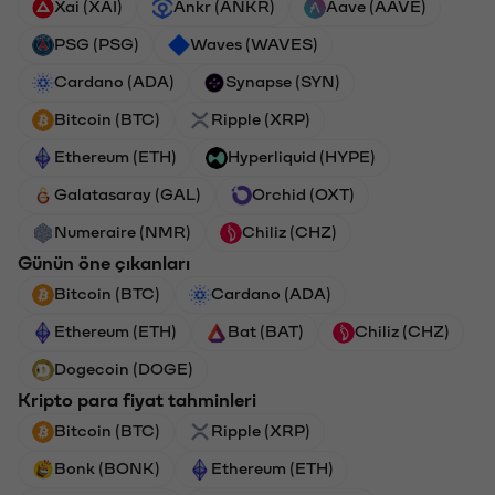
Xai (XAI)
Ankr (ANKR)
Aave (AAVE)
PSG (PSG)
Waves (WAVES)
Cardano (ADA)
Synapse (SYN)
Bitcoin (BTC)
Ripple (XRP)
Ethereum (ETH)
Hyperliquid (HYPE)
Galatasaray (GAL)
Orchid (OXT)
Numeraire (NMR)
Chiliz (CHZ)
Günün öne çıkanları
Bitcoin (BTC)
Cardano (ADA)
Ethereum (ETH)
Bat (BAT)
Chiliz (CHZ)
Dogecoin (DOGE)
Kripto para fiyat tahminleri
Bitcoin (BTC)
Ripple (XRP)
Bonk (BONK)
Ethereum (ETH)