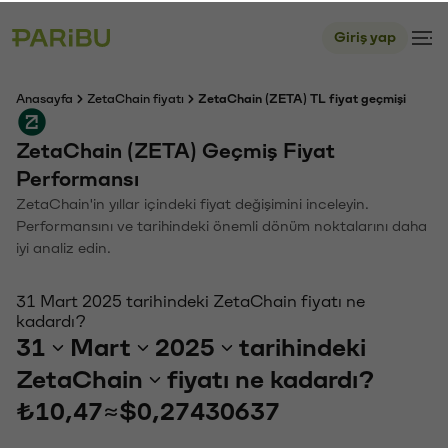
Giriş yap
Anasayfa
ZetaChain fiyatı
ZetaChain (ZETA) TL fiyat geçmişi
ZetaChain (ZETA) Geçmiş Fiyat
Performansı
ZetaChain'in yıllar içindeki fiyat değişimini inceleyin.
Performansını ve tarihindeki önemli dönüm noktalarını daha
iyi analiz edin.
31 Mart 2025 tarihindeki ZetaChain fiyatı ne
kadardı?
31
Mart
2025
tarihindeki
ZetaChain
fiyatı ne kadardı?
₺10,47
≈
$0,27430637