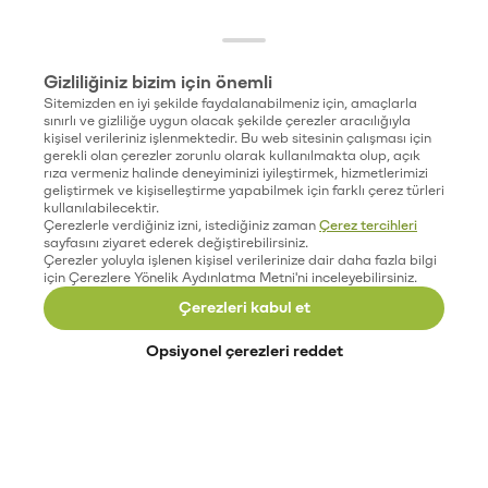
Gizliliğiniz bizim için önemli
Sitemizden en iyi şekilde faydalanabilmeniz için, amaçlarla
sınırlı ve gizliliğe uygun olacak şekilde çerezler aracılığıyla
kişisel verileriniz işlenmektedir. Bu web sitesinin çalışması için
gerekli olan çerezler zorunlu olarak kullanılmakta olup, açık
rıza vermeniz halinde deneyiminizi iyileştirmek, hizmetlerimizi
geliştirmek ve kişiselleştirme yapabilmek için farklı çerez türleri
kullanılabilecektir.
Çerezlerle verdiğiniz izni, istediğiniz zaman
Çerez tercihleri
sayfasını ziyaret ederek değiştirebilirsiniz.
Çerezler yoluyla işlenen kişisel verilerinize dair daha fazla bilgi
için Çerezlere Yönelik Aydınlatma Metni'ni inceleyebilirsiniz.
Çerezleri kabul et
Opsiyonel çerezleri reddet