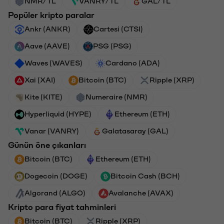
NMR/TL
VANRY/TL
GAL/TL
Popüler kripto paralar
Ankr (ANKR)
Cartesi (CTSI)
Aave (AAVE)
PSG (PSG)
Waves (WAVES)
Cardano (ADA)
Xai (XAI)
Bitcoin (BTC)
Ripple (XRP)
Kite (KITE)
Numeraire (NMR)
Hyperliquid (HYPE)
Ethereum (ETH)
Vanar (VANRY)
Galatasaray (GAL)
Günün öne çıkanları
Bitcoin (BTC)
Ethereum (ETH)
Dogecoin (DOGE)
Bitcoin Cash (BCH)
Algorand (ALGO)
Avalanche (AVAX)
Kripto para fiyat tahminleri
Bitcoin (BTC)
Ripple (XRP)