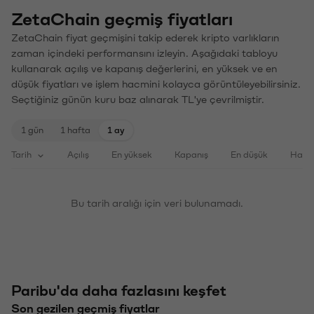
ZetaChain geçmiş fiyatları
ZetaChain fiyat geçmişini takip ederek kripto varlıkların
zaman içindeki performansını izleyin. Aşağıdaki tabloyu
kullanarak açılış ve kapanış değerlerini, en yüksek ve en
düşük fiyatları ve işlem hacmini kolayca görüntüleyebilirsiniz.
Seçtiğiniz günün kuru baz alınarak TL'ye çevrilmiştir.
1 gün
1 hafta
1 ay
Tarih
Açılış
En yüksek
Kapanış
En düşük
Haci
Bu tarih aralığı için veri bulunamadı.
Paribu'da daha fazlasını keşfet
Son gezilen geçmiş fiyatlar