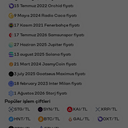
15 Temmuz 2022 Orchid fiyatı
9 Mayıs 2024 Radio Caca fiyatı
17 Kasım 2021 Fenerbahçe fiyatı
17 Temmuz 2026 Samsunspor fiyatı
27 Haziran 2025 Jupiter fiyatı
13 august 2025 Solana fiyatı
21 Mart 2024 JasmyCoin fiyatı
3 july 2025 Goatseus Maximus fiyatı
18 february 2023 Inter Milan fiyatı
1 Ağustos 2026 Storj fiyatı
Popüler işlem çiftleri
STG/TL
SYN/TL
XAI/TL
XRP/TL
HNT/TL
BTC/TL
GAL/TL
OXT/TL