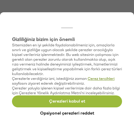
Gizliliğiniz bizim için önemli
Sitemizden en iyi şekilde faydalanabilmeniz için, amaçlarla
sınırlı ve gizliliğe uygun olacak şekilde çerezler aracılığıyla
kişisel verileriniz işlenmektedir. Bu web sitesinin çalışması için
gerekli olan çerezler zorunlu olarak kullanılmakta olup, açık
rıza vermeniz halinde deneyiminizi iyileştirmek, hizmetlerimizi
geliştirmek ve kişiselleştirme yapabilmek için farklı çerez türleri
kullanılabilecektir.
Çerezlerle verdiğiniz izni, istediğiniz zaman
Çerez tercihleri
sayfasını ziyaret ederek değiştirebilirsiniz.
Çerezler yoluyla işlenen kişisel verilerinize dair daha fazla bilgi
için Çerezlere Yönelik Aydınlatma Metni'ni inceleyebilirsiniz.
Çerezleri kabul et
Opsiyonel çerezleri reddet