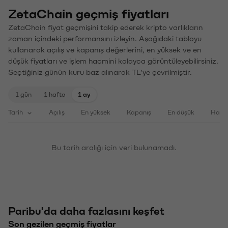
ZetaChain geçmiş fiyatları
ZetaChain fiyat geçmişini takip ederek kripto varlıkların
zaman içindeki performansını izleyin. Aşağıdaki tabloyu
kullanarak açılış ve kapanış değerlerini, en yüksek ve en
düşük fiyatları ve işlem hacmini kolayca görüntüleyebilirsiniz.
Seçtiğiniz günün kuru baz alınarak TL'ye çevrilmiştir.
1 gün
1 hafta
1 ay
Tarih
Açılış
En yüksek
Kapanış
En düşük
Haci
Bu tarih aralığı için veri bulunamadı.
Paribu'da daha fazlasını keşfet
Son gezilen geçmiş fiyatlar