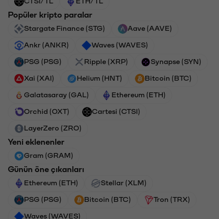
CTSI/TL
ETH/TL
Popüler kripto paralar
Stargate Finance (STG)
Aave (AAVE)
Ankr (ANKR)
Waves (WAVES)
PSG (PSG)
Ripple (XRP)
Synapse (SYN)
Xai (XAI)
Helium (HNT)
Bitcoin (BTC)
Galatasaray (GAL)
Ethereum (ETH)
Orchid (OXT)
Cartesi (CTSI)
LayerZero (ZRO)
Yeni eklenenler
Gram (GRAM)
Günün öne çıkanları
Ethereum (ETH)
Stellar (XLM)
PSG (PSG)
Bitcoin (BTC)
Tron (TRX)
Waves (WAVES)