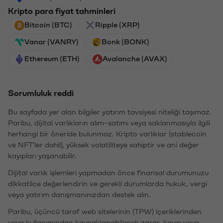
Kripto para fiyat tahminleri
Bitcoin (BTC)
Ripple (XRP)
Vanar (VANRY)
Bonk (BONK)
Ethereum (ETH)
Avalanche (AVAX)
Sorumluluk reddi
Bu sayfada yer alan bilgiler yatırım tavsiyesi niteliği taşımaz.
Paribu, dijital varlıkların alım-satımı veya saklanmasıyla ilgili
herhangi bir öneride bulunmaz. Kripto varlıklar (stablecoin
ve NFT'ler dahil), yüksek volatiliteye sahiptir ve ani değer
kayıpları yaşanabilir.
Dijital varlık işlemleri yapmadan önce finansal durumunuzu
dikkatlice değerlendirin ve gerekli durumlarda hukuk, vergi
veya yatırım danışmanınızdan destek alın.
Paribu, üçüncü taraf web sitelerinin (TPW) içeriklerinden
veya kullanımından kaynaklanabilecek zarar, kayıp veya