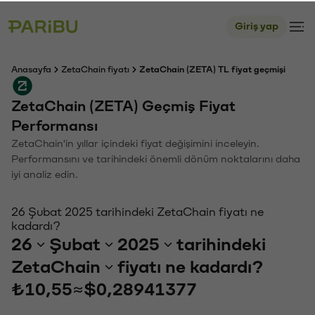
Giriş yap
Anasayfa
ZetaChain fiyatı
ZetaChain (ZETA) TL fiyat geçmişi
ZetaChain (ZETA) Geçmiş Fiyat
Performansı
ZetaChain'in yıllar içindeki fiyat değişimini inceleyin.
Performansını ve tarihindeki önemli dönüm noktalarını daha
iyi analiz edin.
26 Şubat 2025 tarihindeki ZetaChain fiyatı ne
kadardı?
26
Şubat
2025
tarihindeki
ZetaChain
fiyatı ne kadardı?
₺10,55
≈
$0,28941377