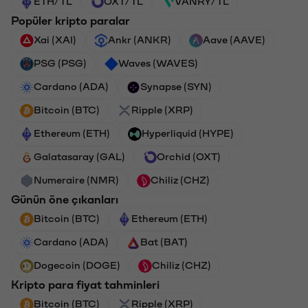
ETH/TL
OXT/TL
VANRY/TL
Popüler kripto paralar
Xai (XAI)
Ankr (ANKR)
Aave (AAVE)
PSG (PSG)
Waves (WAVES)
Cardano (ADA)
Synapse (SYN)
Bitcoin (BTC)
Ripple (XRP)
Ethereum (ETH)
Hyperliquid (HYPE)
Galatasaray (GAL)
Orchid (OXT)
Numeraire (NMR)
Chiliz (CHZ)
Günün öne çıkanları
Bitcoin (BTC)
Ethereum (ETH)
Cardano (ADA)
Bat (BAT)
Dogecoin (DOGE)
Chiliz (CHZ)
Kripto para fiyat tahminleri
Bitcoin (BTC)
Ripple (XRP)