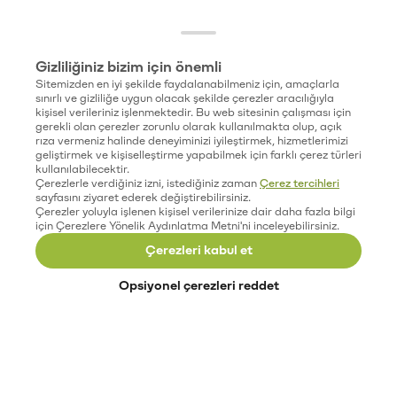
Gizliliğiniz bizim için önemli
Sitemizden en iyi şekilde faydalanabilmeniz için, amaçlarla
sınırlı ve gizliliğe uygun olacak şekilde çerezler aracılığıyla
kişisel verileriniz işlenmektedir. Bu web sitesinin çalışması için
gerekli olan çerezler zorunlu olarak kullanılmakta olup, açık
rıza vermeniz halinde deneyiminizi iyileştirmek, hizmetlerimizi
geliştirmek ve kişiselleştirme yapabilmek için farklı çerez türleri
kullanılabilecektir.
Çerezlerle verdiğiniz izni, istediğiniz zaman
Çerez tercihleri
sayfasını ziyaret ederek değiştirebilirsiniz.
Çerezler yoluyla işlenen kişisel verilerinize dair daha fazla bilgi
için Çerezlere Yönelik Aydınlatma Metni'ni inceleyebilirsiniz.
Çerezleri kabul et
Opsiyonel çerezleri reddet