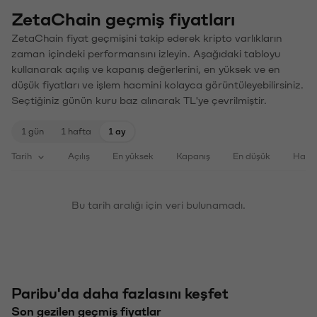
ZetaChain geçmiş fiyatları
ZetaChain fiyat geçmişini takip ederek kripto varlıkların
zaman içindeki performansını izleyin. Aşağıdaki tabloyu
kullanarak açılış ve kapanış değerlerini, en yüksek ve en
düşük fiyatları ve işlem hacmini kolayca görüntüleyebilirsiniz.
Seçtiğiniz günün kuru baz alınarak TL'ye çevrilmiştir.
1 gün
1 hafta
1 ay
Tarih
Açılış
En yüksek
Kapanış
En düşük
Haci
Bu tarih aralığı için veri bulunamadı.
Paribu'da daha fazlasını keşfet
Son gezilen geçmiş fiyatlar