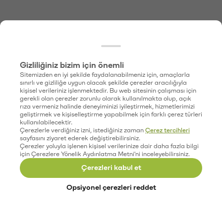
Gizliliğiniz bizim için önemli
Sitemizden en iyi şekilde faydalanabilmeniz için, amaçlarla
sınırlı ve gizliliğe uygun olacak şekilde çerezler aracılığıyla
kişisel verileriniz işlenmektedir. Bu web sitesinin çalışması için
gerekli olan çerezler zorunlu olarak kullanılmakta olup, açık
rıza vermeniz halinde deneyiminizi iyileştirmek, hizmetlerimizi
geliştirmek ve kişiselleştirme yapabilmek için farklı çerez türleri
kullanılabilecektir.
Çerezlerle verdiğiniz izni, istediğiniz zaman
Çerez tercihleri
sayfasını ziyaret ederek değiştirebilirsiniz.
Çerezler yoluyla işlenen kişisel verilerinize dair daha fazla bilgi
için Çerezlere Yönelik Aydınlatma Metni'ni inceleyebilirsiniz.
Çerezleri kabul et
Opsiyonel çerezleri reddet