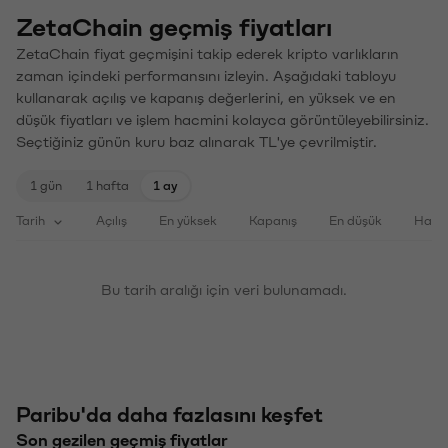
ZetaChain geçmiş fiyatları
ZetaChain fiyat geçmişini takip ederek kripto varlıkların
zaman içindeki performansını izleyin. Aşağıdaki tabloyu
kullanarak açılış ve kapanış değerlerini, en yüksek ve en
düşük fiyatları ve işlem hacmini kolayca görüntüleyebilirsiniz.
Seçtiğiniz günün kuru baz alınarak TL'ye çevrilmiştir.
1 gün
1 hafta
1 ay
Tarih
Açılış
En yüksek
Kapanış
En düşük
Haci
Bu tarih aralığı için veri bulunamadı.
Paribu'da daha fazlasını keşfet
Son gezilen geçmiş fiyatlar