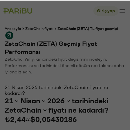
Giriş yap
Anasayfa
ZetaChain fiyatı
ZetaChain (ZETA) TL fiyat geçmişi
ZetaChain (ZETA) Geçmiş Fiyat
Performansı
ZetaChain'in yıllar içindeki fiyat değişimini inceleyin.
Performansını ve tarihindeki önemli dönüm noktalarını daha
iyi analiz edin.
21 Nisan 2026 tarihindeki ZetaChain fiyatı ne
kadardı?
21
Nisan
2026
tarihindeki
ZetaChain
fiyatı ne kadardı?
₺2,44
≈
$0,05430186