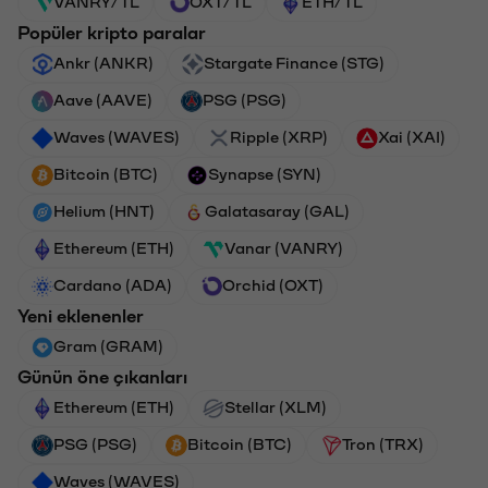
VANRY/TL
OXT/TL
ETH/TL
Popüler kripto paralar
Ankr (ANKR)
Stargate Finance (STG)
Aave (AAVE)
PSG (PSG)
Waves (WAVES)
Ripple (XRP)
Xai (XAI)
Bitcoin (BTC)
Synapse (SYN)
Helium (HNT)
Galatasaray (GAL)
Ethereum (ETH)
Vanar (VANRY)
Cardano (ADA)
Orchid (OXT)
Yeni eklenenler
Gram (GRAM)
Günün öne çıkanları
Ethereum (ETH)
Stellar (XLM)
PSG (PSG)
Bitcoin (BTC)
Tron (TRX)
Waves (WAVES)