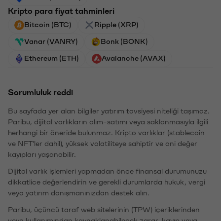
Kripto para fiyat tahminleri
Bitcoin (BTC)
Ripple (XRP)
Vanar (VANRY)
Bonk (BONK)
Ethereum (ETH)
Avalanche (AVAX)
Sorumluluk reddi
Bu sayfada yer alan bilgiler yatırım tavsiyesi niteliği taşımaz.
Paribu, dijital varlıkların alım-satımı veya saklanmasıyla ilgili
herhangi bir öneride bulunmaz. Kripto varlıklar (stablecoin
ve NFT'ler dahil), yüksek volatiliteye sahiptir ve ani değer
kayıpları yaşanabilir.
Dijital varlık işlemleri yapmadan önce finansal durumunuzu
dikkatlice değerlendirin ve gerekli durumlarda hukuk, vergi
veya yatırım danışmanınızdan destek alın.
Paribu, üçüncü taraf web sitelerinin (TPW) içeriklerinden
veya kullanımından kaynaklanabilecek zarar, kayıp veya