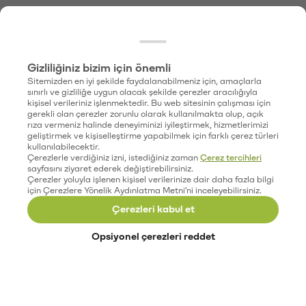
Gizliliğiniz bizim için önemli
Sitemizden en iyi şekilde faydalanabilmeniz için, amaçlarla
sınırlı ve gizliliğe uygun olacak şekilde çerezler aracılığıyla
kişisel verileriniz işlenmektedir. Bu web sitesinin çalışması için
gerekli olan çerezler zorunlu olarak kullanılmakta olup, açık
rıza vermeniz halinde deneyiminizi iyileştirmek, hizmetlerimizi
geliştirmek ve kişiselleştirme yapabilmek için farklı çerez türleri
kullanılabilecektir.
Çerezlerle verdiğiniz izni, istediğiniz zaman
Çerez tercihleri
sayfasını ziyaret ederek değiştirebilirsiniz.
Çerezler yoluyla işlenen kişisel verilerinize dair daha fazla bilgi
için Çerezlere Yönelik Aydınlatma Metni'ni inceleyebilirsiniz.
Çerezleri kabul et
Opsiyonel çerezleri reddet