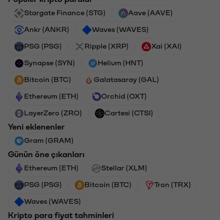
Stargate Finance (STG)
Aave (AAVE)
Ankr (ANKR)
Waves (WAVES)
PSG (PSG)
Ripple (XRP)
Xai (XAI)
Synapse (SYN)
Helium (HNT)
Bitcoin (BTC)
Galatasaray (GAL)
Ethereum (ETH)
Orchid (OXT)
LayerZero (ZRO)
Cartesi (CTSI)
Yeni eklenenler
Gram (GRAM)
Günün öne çıkanları
Ethereum (ETH)
Stellar (XLM)
PSG (PSG)
Bitcoin (BTC)
Tron (TRX)
Waves (WAVES)
Kripto para fiyat tahminleri