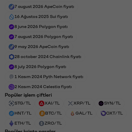
7 august 2026 ApeCoin fiyatı
16 Ağustos 2025 Sui fiyatı
8 june 2026 Polygon fiyatı
7 august 2026 Polygon fiyatı
9 may 2026 ApeCoin fiyatı
28 october 2024 Chainlink fiyatı
8 july 2026 Polygon fiyatı
1 Kasım 2024 Pyth Network fiyatı
2 Kasım 2024 Celestia fiyatı
Popüler işlem çiftleri
STG/TL
XAI/TL
XRP/TL
SYN/TL
HNT/TL
BTC/TL
GAL/TL
OXT/TL
ETH/TL
ZRO/TL
Popüler kripto paralar