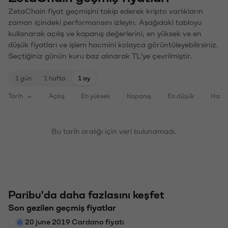
ZetaChain fiyat geçmişini takip ederek kripto varlıkların
zaman içindeki performansını izleyin. Aşağıdaki tabloyu
kullanarak açılış ve kapanış değerlerini, en yüksek ve en
düşük fiyatları ve işlem hacmini kolayca görüntüleyebilirsiniz.
Seçtiğiniz günün kuru baz alınarak TL'ye çevrilmiştir.
1 gün
1 hafta
1 ay
Tarih
Açılış
En yüksek
Kapanış
En düşük
Haci
Bu tarih aralığı için veri bulunamadı.
Paribu'da daha fazlasını keşfet
Son gezilen geçmiş fiyatlar
20 june 2019 Cardano fiyatı