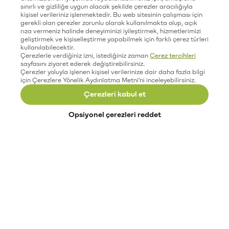
sınırlı ve gizliliğe uygun olacak şekilde çerezler aracılığıyla
kişisel verileriniz işlenmektedir. Bu web sitesinin çalışması için
gerekli olan çerezler zorunlu olarak kullanılmakta olup, açık
rıza vermeniz halinde deneyiminizi iyileştirmek, hizmetlerimizi
geliştirmek ve kişiselleştirme yapabilmek için farklı çerez türleri
kullanılabilecektir.
Çerezlerle verdiğiniz izni, istediğiniz zaman
Çerez tercihleri
sayfasını ziyaret ederek değiştirebilirsiniz.
Çerezler yoluyla işlenen kişisel verilerinize dair daha fazla bilgi
için Çerezlere Yönelik Aydınlatma Metni'ni inceleyebilirsiniz.
Çerezleri kabul et
Opsiyonel çerezleri reddet
Paribu’yu keşfet
Eğitimler
Etkinlikler
Açık pozisyonlar
Paribu sistem durumu