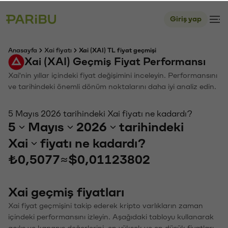
Giriş yap
Anasayfa
Xai fiyatı
Xai (XAI) TL fiyat geçmişi
Xai (XAI) Geçmiş Fiyat Performansı
Xai'nin yıllar içindeki fiyat değişimini inceleyin. Performansını
ve tarihindeki önemli dönüm noktalarını daha iyi analiz edin.
5 Mayıs 2026 tarihindeki Xai fiyatı ne kadardı?
5
Mayıs
2026
tarihindeki
Xai
fiyatı ne kadardı?
₺0,5077
≈
$0,01123802
Xai geçmiş fiyatları
Xai fiyat geçmişini takip ederek kripto varlıkların zaman
içindeki performansını izleyin. Aşağıdaki tabloyu kullanarak
açılış ve kapanış değerlerini, en yüksek ve en düşük fiyatları