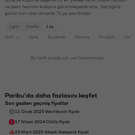
ve işlem hacmini kolayca görüntüleyebilirsiniz. Seçtiğiniz
günün kuru baz alınarak TL'ye çevrilmiştir.
1 gün
1 hafta
1 ay
Tarih
Açılış
En yüksek
Kapanış
En düşük
Haci
Bu tarih aralığı için veri bulunamadı.
Paribu'da daha fazlasını keşfet
Son gezilen geçmiş fiyatlar
11 Ocak 2025 Worldcoin fiyatı
17 Nisan 2024 Chiliz fiyatı
23 Mart 2025 Akash Network fiyatı