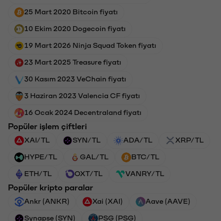
25 Mart 2020 Bitcoin fiyatı
10 Ekim 2020 Dogecoin fiyatı
19 Mart 2026 Ninja Squad Token fiyatı
23 Mart 2025 Treasure fiyatı
30 Kasım 2023 VeChain fiyatı
3 Haziran 2023 Valencia CF fiyatı
16 Ocak 2024 Decentraland fiyatı
Popüler işlem çiftleri
XAI/TL
SYN/TL
ADA/TL
XRP/TL
HYPE/TL
GAL/TL
BTC/TL
ETH/TL
OXT/TL
VANRY/TL
Popüler kripto paralar
Ankr (ANKR)
Xai (XAI)
Aave (AAVE)
Synapse (SYN)
PSG (PSG)