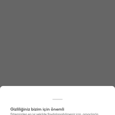
Gizliliğiniz bizim için önemli
Sitemizden en iyi şekilde faydalanabilmeniz için, amaçlarla