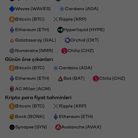
Waves (WAVES)
Cardano (ADA)
Bitcoin (BTC)
Ripple (XRP)
Ethereum (ETH)
Hyperliquid (HYPE)
Galatasaray (GAL)
Orchid (OXT)
Numeraire (NMR)
Chiliz (CHZ)
Günün öne çıkanları
Bitcoin (BTC)
Cardano (ADA)
Ethereum (ETH)
Bat (BAT)
Chiliz (CHZ)
AC Milan (ACM)
Kripto para fiyat tahminleri
Bitcoin (BTC)
Ripple (XRP)
Bonk (BONK)
Ethereum (ETH)
Synapse (SYN)
Avalanche (AVAX)