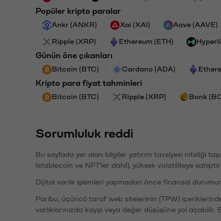
Popüler kripto paralar
Ankr (ANKR)
Xai (XAI)
Aave (AAVE)
Ripple (XRP)
Ethereum (ETH)
Hyperl
Günün öne çıkanları
Bitcoin (BTC)
Cardano (ADA)
Ether
Kripto para fiyat tahminleri
Bitcoin (BTC)
Ripple (XRP)
Bonk (B
Sorumluluk reddi
Bu sayfada yer alan bilgiler yatırım tavsiyesi niteliği ta
(stablecoin ve NFT'ler dahil), yüksek volatiliteye sahipti
Dijital varlık işlemleri yapmadan önce finansal durumu
Paribu, üçüncü taraf web sitelerinin (TPW) içeriklerin
varlıklarınızda kayıp veya değer düşüşüne yol açabilir. 