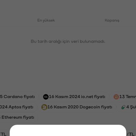
En yüksek
Kapanış
Bu tarih aralığı için veri bulunamadı.
5 Cardano fiyatı
16 Kasım 2024 io.net fiyatı
13 Temm
024 Aptos fiyatı
16 Kasım 2020 Dogecoin fiyatı
4 Şu
 Ethereum fiyatı
/TL
HYPE/TL
GAL/TL
BTC/TL
ETH/TL