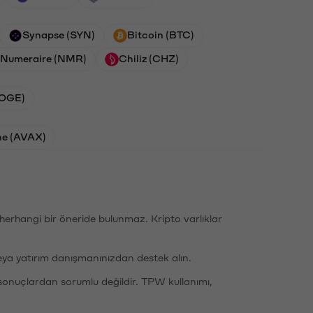
Synapse (SYN)
Bitcoin (BTC)
Numeraire (NMR)
Chiliz (CHZ)
DOGE)
he (AVAX)
li herhangi bir öneride bulunmaz. Kripto varlıklar
eya yatırım danışmanınızdan destek alın.
sonuçlardan sorumlu değildir. TPW kullanımı,