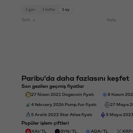
1 gün
1 hafta
1 ay
Tarih
Açılış
Paribu'da daha fazlasını keşfet
Son gezilen geçmiş fiyatlar
27 Nisan 2021 Dogecoin fiyatı
8 Kasım 202
4 february 2026 Pump.fun fiyatı
27 Mayıs 2
5 Aralık 2023 Star Atlas fiyatı
5 Mayıs 2023
Popüler işlem çiftleri
XAI/TL
SYN/TL
ADA/TL
XRP