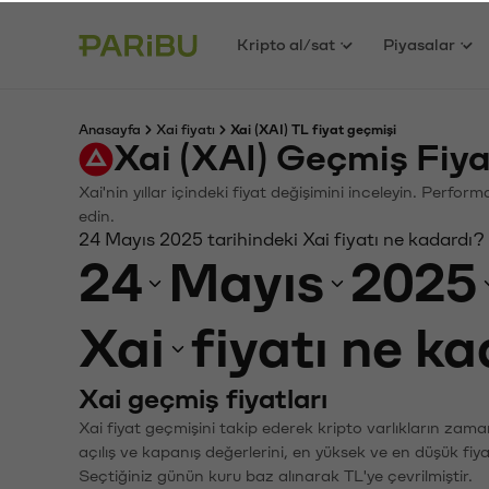
Kripto al/sat
Piyasalar
Anasayfa
Xai fiyatı
Xai (XAI) TL fiyat geçmişi
Xai (XAI) Geçmiş Fiy
Xai'nin yıllar içindeki fiyat değişimini inceleyin. Perfo
edin.
24 Mayıs 2025 tarihindeki Xai fiyatı ne kadardı?
24
Mayıs
2025
Xai
fiyatı ne k
Xai geçmiş fiyatları
Xai fiyat geçmişini takip ederek kripto varlıkların zama
açılış ve kapanış değerlerini, en yüksek ve en düşük fiya
Seçtiğiniz günün kuru baz alınarak TL'ye çevrilmiştir.