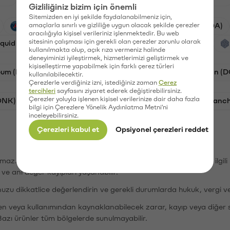
Gizliliğiniz bizim için önemli
Sitemizden en iyi şekilde faydalanabilmeniz için,
PSG (PSG)
amaçlarla sınırlı ve gizliliğe uygun olacak şekilde çerezler
Waves (WAVES)
Cardano (ADA)
aracılığıyla kişisel verileriniz işlenmektedir. Bu web
sitesinin çalışması için gerekli olan çerezler zorunlu olarak
iquid (HYPE)
Galatasaray (GAL)
Orchid (OXT)
kullanılmakta olup, açık rıza vermeniz halinde
deneyiminizi iyileştirmek, hizmetlerimizi geliştirmek ve
kişiselleştirme yapabilmek için farklı çerez türleri
eum (ETH)
Bat (BAT)
Chiliz (CHZ)
Dogecoin (
kullanılabilecektir.
Çerezlerle verdiğiniz izni, istediğiniz zaman
Çerez
tercihleri
sayfasını ziyaret ederek değiştirebilirsiniz.
Çerezler yoluyla işlenen kişisel verilerinize dair daha fazla
ONK)
Ethereum (ETH)
Synapse (SYN)
Avalanc
bilgi için Çerezlere Yönelik Aydınlatma Metni'ni
inceleyebilirsiniz.
Çerezleri kabul et
Opsiyonel çerezleri reddet
şımaz. Paribu, dijital varlıkların alım-satımı veya saklanmasıyla ilgi
r ve ani değer kayıpları yaşanabilir.
nuzu dikkatlice değerlendirin ve gerekli durumlarda hukuk, vergi v
den veya kullanımından kaynaklanabilecek zarar, kayıp veya diğer 
Bazı ürünler tüm bölgelerde sunulmayabilir.