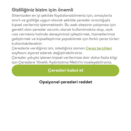
Gizliliğiniz bizim için önemli
Sitemizden en iyi şekilde faydalanabilmeniz için, amaçlarla
sınırlı ve gizliliğe uygun olacak şekilde çerezler aracılığıyla
kişisel verileriniz işlenmektedir. Bu web sitesinin çalışması için
gerekli olan çerezler zorunlu olarak kullanılmakta olup, açık
rıza vermeniz halinde deneyiminizi iyileştirmek, hizmetlerimizi
geliştirmek ve kişiselleştirme yapabilmek için farklı çerez türleri
kullanılabilecektir.
Çerezlerle verdiğiniz izni, istediğiniz zaman
Çerez tercihleri
sayfasını ziyaret ederek değiştirebilirsiniz.
Çerezler yoluyla işlenen kişisel verilerinize dair daha fazla bilgi
için Çerezlere Yönelik Aydınlatma Metni'ni inceleyebilirsiniz.
Çerezleri kabul et
Opsiyonel çerezleri reddet
Paribu’yu keşfet
Eğitimler