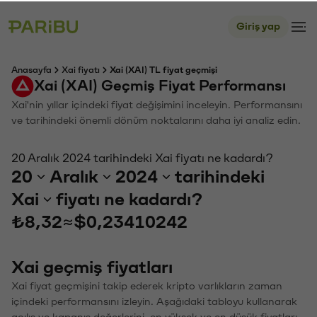
Giriş yap
Anasayfa
Xai fiyatı
Xai (XAI) TL fiyat geçmişi
Xai (XAI) Geçmiş Fiyat Performansı
Xai'nin yıllar içindeki fiyat değişimini inceleyin. Performansını
ve tarihindeki önemli dönüm noktalarını daha iyi analiz edin.
20 Aralık 2024 tarihindeki Xai fiyatı ne kadardı?
20
Aralık
2024
tarihindeki
Xai
fiyatı ne kadardı?
₺8,32
≈
$0,23410242
Xai geçmiş fiyatları
Xai fiyat geçmişini takip ederek kripto varlıkların zaman
içindeki performansını izleyin. Aşağıdaki tabloyu kullanarak
açılış ve kapanış değerlerini, en yüksek ve en düşük fiyatları