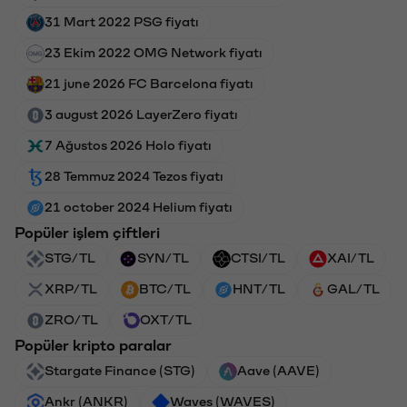
31 Mart 2022 PSG fiyatı
23 Ekim 2022 OMG Network fiyatı
21 june 2026 FC Barcelona fiyatı
3 august 2026 LayerZero fiyatı
7 Ağustos 2026 Holo fiyatı
28 Temmuz 2024 Tezos fiyatı
21 october 2024 Helium fiyatı
Popüler işlem çiftleri
STG/TL
SYN/TL
CTSI/TL
XAI/TL
XRP/TL
BTC/TL
HNT/TL
GAL/TL
ZRO/TL
OXT/TL
Popüler kripto paralar
Stargate Finance (STG)
Aave (AAVE)
Ankr (ANKR)
Waves (WAVES)