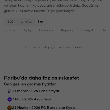
ve işlem hacmini kolayca görüntüleyebilirsiniz. Seçtiğiniz
günün kuru baz alınarak TL'ye çevrilmiştir.
1 gün
1 hafta
1 ay
Tarih
Açılış
En yüksek
Kapanış
En düşük
Haci
Bu tarih aralığı için veri bulunamadı.
Paribu'da daha fazlasını keşfet
Son gezilen geçmiş fiyatlar
11 march 2026 Pendle fiyatı
7 Mart 2026 Aevo fiyatı
21 Haziran 2026 FC Barcelona fiyatı