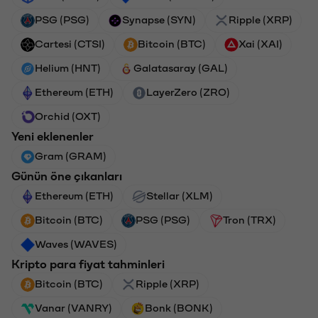
PSG (PSG)
Synapse (SYN)
Ripple (XRP)
Cartesi (CTSI)
Bitcoin (BTC)
Xai (XAI)
Helium (HNT)
Galatasaray (GAL)
Ethereum (ETH)
LayerZero (ZRO)
Orchid (OXT)
Yeni eklenenler
Gram (GRAM)
Günün öne çıkanları
Ethereum (ETH)
Stellar (XLM)
Bitcoin (BTC)
PSG (PSG)
Tron (TRX)
Waves (WAVES)
Kripto para fiyat tahminleri
Bitcoin (BTC)
Ripple (XRP)
Vanar (VANRY)
Bonk (BONK)