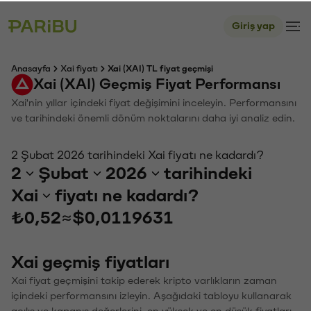
Giriş yap
Anasayfa
Xai fiyatı
Xai (XAI) TL fiyat geçmişi
Xai (XAI) Geçmiş Fiyat Performansı
Xai'nin yıllar içindeki fiyat değişimini inceleyin. Performansını
ve tarihindeki önemli dönüm noktalarını daha iyi analiz edin.
2 Şubat 2026 tarihindeki Xai fiyatı ne kadardı?
2
Şubat
2026
tarihindeki
Xai
fiyatı ne kadardı?
₺0,52
≈
$0,0119631
Xai geçmiş fiyatları
Xai fiyat geçmişini takip ederek kripto varlıkların zaman
içindeki performansını izleyin. Aşağıdaki tabloyu kullanarak
açılış ve kapanış değerlerini, en yüksek ve en düşük fiyatları