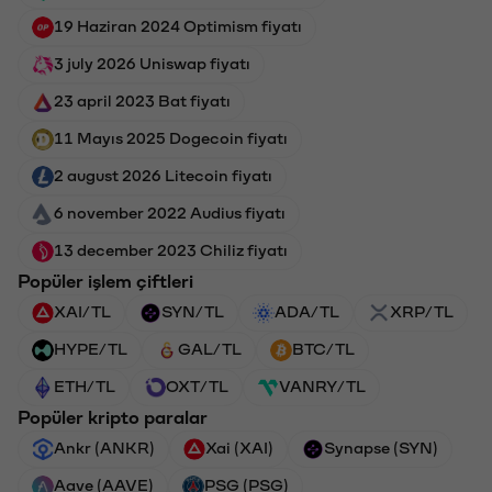
19 Haziran 2024 Optimism fiyatı
3 july 2026 Uniswap fiyatı
23 april 2023 Bat fiyatı
11 Mayıs 2025 Dogecoin fiyatı
2 august 2026 Litecoin fiyatı
6 november 2022 Audius fiyatı
13 december 2023 Chiliz fiyatı
Popüler işlem çiftleri
XAI/TL
SYN/TL
ADA/TL
XRP/TL
HYPE/TL
GAL/TL
BTC/TL
ETH/TL
OXT/TL
VANRY/TL
Popüler kripto paralar
Ankr (ANKR)
Xai (XAI)
Synapse (SYN)
Aave (AAVE)
PSG (PSG)