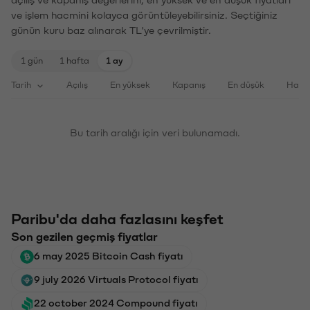
ve işlem hacmini kolayca görüntüleyebilirsiniz. Seçtiğiniz
günün kuru baz alınarak TL'ye çevrilmiştir.
1 gün
1 hafta
1 ay
Tarih
Açılış
En yüksek
Kapanış
En düşük
Haci
Bu tarih aralığı için veri bulunamadı.
Paribu'da daha fazlasını keşfet
Son gezilen geçmiş fiyatlar
6 may 2025 Bitcoin Cash fiyatı
9 july 2026 Virtuals Protocol fiyatı
22 october 2024 Compound fiyatı