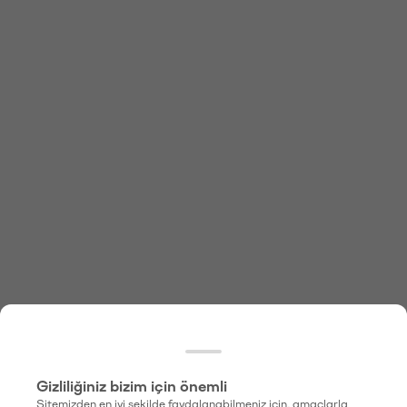
Gizliliğiniz bizim için önemli
Sitemizden en iyi şekilde faydalanabilmeniz için, amaçlarla