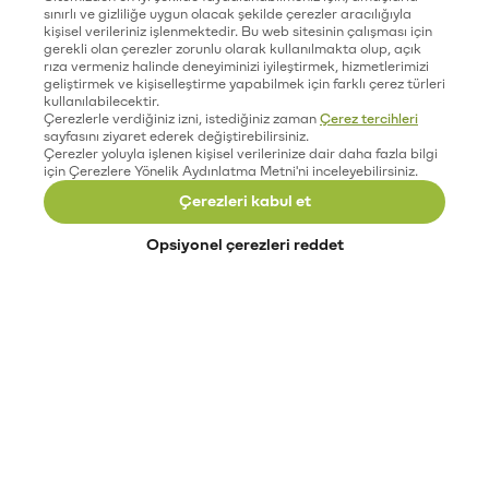
sınırlı ve gizliliğe uygun olacak şekilde çerezler aracılığıyla
kişisel verileriniz işlenmektedir. Bu web sitesinin çalışması için
gerekli olan çerezler zorunlu olarak kullanılmakta olup, açık
rıza vermeniz halinde deneyiminizi iyileştirmek, hizmetlerimizi
geliştirmek ve kişiselleştirme yapabilmek için farklı çerez türleri
kullanılabilecektir.
Çerezlerle verdiğiniz izni, istediğiniz zaman
Çerez tercihleri
sayfasını ziyaret ederek değiştirebilirsiniz.
Çerezler yoluyla işlenen kişisel verilerinize dair daha fazla bilgi
için Çerezlere Yönelik Aydınlatma Metni'ni inceleyebilirsiniz.
Çerezleri kabul et
Opsiyonel çerezleri reddet
Paribu’yu keşfet
Eğitimler
Etkinlikler
Açık pozisyonlar
Paribu sistem durumu