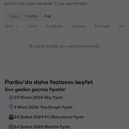
günün kuru baz alınarak TL'ye çevrilmiştir.
1 gün
1 hafta
1 ay
Tarih
Açılış
En yüksek
Kapanış
En düşük
Haci
Bu tarih aralığı için veri bulunamadı.
Paribu'da daha fazlasını keşfet
Son gezilen geçmiş fiyatlar
23 Nisan 2026 Sky fiyatı
9 Mart 2026 The Graph fiyatı
24 Şubat 2024 FC Barcelona fiyatı
14 Şubat 2026 Mantle fiyatı