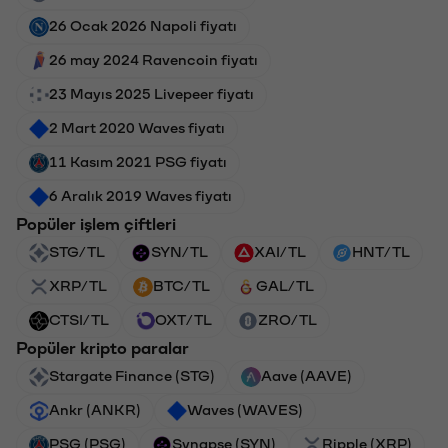
26 Ocak 2026 Napoli fiyatı
26 may 2024 Ravencoin fiyatı
23 Mayıs 2025 Livepeer fiyatı
2 Mart 2020 Waves fiyatı
11 Kasım 2021 PSG fiyatı
6 Aralık 2019 Waves fiyatı
Popüler işlem çiftleri
STG/TL
SYN/TL
XAI/TL
HNT/TL
XRP/TL
BTC/TL
GAL/TL
CTSI/TL
OXT/TL
ZRO/TL
Popüler kripto paralar
Stargate Finance (STG)
Aave (AAVE)
Ankr (ANKR)
Waves (WAVES)
PSG (PSG)
Synapse (SYN)
Ripple (XRP)