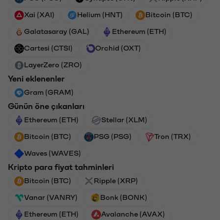
Xai (XAI)
Helium (HNT)
Bitcoin (BTC)
Galatasaray (GAL)
Ethereum (ETH)
Cartesi (CTSI)
Orchid (OXT)
LayerZero (ZRO)
Yeni eklenenler
Gram (GRAM)
Günün öne çıkanları
Ethereum (ETH)
Stellar (XLM)
Bitcoin (BTC)
PSG (PSG)
Tron (TRX)
Waves (WAVES)
Kripto para fiyat tahminleri
Bitcoin (BTC)
Ripple (XRP)
Vanar (VANRY)
Bonk (BONK)
Ethereum (ETH)
Avalanche (AVAX)