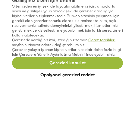
Sitemizden en iyi şekilde faydalanabilmeniz için, amaçlarla
sınırlı ve gizliliğe uygun olacak şekilde çerezler aracılığıyla
kişisel verileriniz işlenmektedir. Bu web sitesinin çalışması için
gerekli olan çerezler zorunlu olarak kullanılmakta olup, açık
rıza vermeniz halinde deneyiminizi iyileştirmek, hizmetlerimizi
geliştirmek ve kişiselleştirme yapabilmek için farklı çerez türleri
kullanılabilecektir.
Çerezlerle verdiğiniz izni, istediğiniz zaman
Çerez tercihleri
sayfasını ziyaret ederek değiştirebilirsiniz.
Çerezler yoluyla işlenen kişisel verilerinize dair daha fazla bilgi
için Çerezlere Yönelik Aydınlatma Metni'ni inceleyebilirsiniz.
Çerezleri kabul et
Opsiyonel çerezleri reddet
Paribu’yu keşfet
Eğitimler
Etkinlikler
Açık pozisyonlar