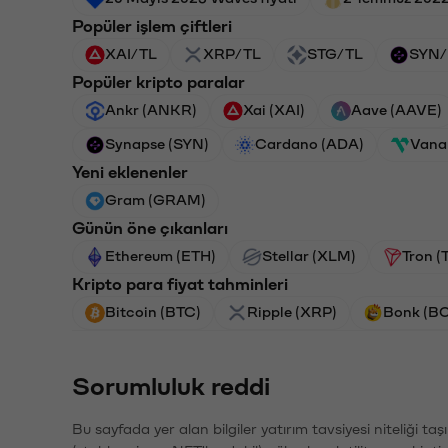
Popüler işlem çiftleri
XAI/TL
XRP/TL
STG/TL
SYN/
Popüler kripto paralar
Ankr (ANKR)
Xai (XAI)
Aave (AAVE)
Synapse (SYN)
Cardano (ADA)
Vana
Yeni eklenenler
Gram (GRAM)
Günün öne çıkanları
Ethereum (ETH)
Stellar (XLM)
Tron (
Kripto para fiyat tahminleri
Bitcoin (BTC)
Ripple (XRP)
Bonk (B
Sorumluluk reddi
Bu sayfada yer alan bilgiler yatırım tavsiyesi niteliği ta