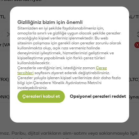
TL
ADA/TL
BTC/TL
VANRY/TL
GAL/T
Gizliliğiniz bizim için önemli
Sitemizden en iyi şekilde faydalanabilmeniz için,
amaçlarla sınırlı ve gizliliğe uygun olacak şekilde çerezler
Ripple (XRP)
Waves (WAVES)
PSG (PSG)
aracılığıyla kişisel verileriniz işlenmektedir. Bu web
sitesinin çalışması için gerekli olan çerezler zorunlu olarak
r (VANRY)
Galatasaray (GAL)
Ethereum (ETH)
kullanılmakta olup, açık rıza vermeniz halinde
deneyiminizi iyileştirmek, hizmetlerimizi geliştirmek ve
kişiselleştirme yapabilmek için farklı çerez türleri
kullanılabilecektir.
Çerezlerle verdiğiniz izni, istediğiniz zaman
Çerez
tercihleri
sayfasını ziyaret ederek değiştirebilirsiniz.
Çerezler yoluyla işlenen kişisel verilerinize dair daha fazla
TRX)
Bitcoin (BTC)
Ripple (XRP)
Litecoin (LTC
bilgi için Çerezlere Yönelik Aydınlatma Metni'ni
inceleyebilirsiniz.
Çerezleri kabul et
Opsiyonel çerezleri reddet
ONK)
Ethereum (ETH)
Avalanche (AVAX)
Syna
şımaz. Paribu, dijital varlıkların alım-satımı veya saklanmasıyla ilgi