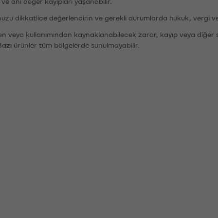
r ve ani değer kayıpları yaşanabilir.
nuzu dikkatlice değerlendirin ve gerekli durumlarda hukuk, vergi v
den veya kullanımından kaynaklanabilecek zarar, kayıp veya diğer 
Bazı ürünler tüm bölgelerde sunulmayabilir.