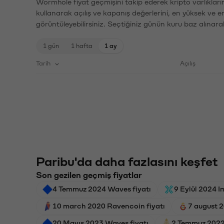
Wormhole fiyat geçmişini takip ederek kripto varlıkları
kullanarak açılış ve kapanış değerlerini, en yüksek ve e
görüntüleyebilirsiniz. Seçtiğiniz günün kuru baz alınarak
1 gün
1 hafta
1 ay
Tarih
Açılış
Paribu'da daha fazlasını keşfet
Son gezilen geçmiş fiyatlar
4 Temmuz 2024 Waves fiyatı
9 Eylül 2024 I
10 march 2020 Ravencoin fiyatı
7 august 2
20 Mayıs 2023 Waves fiyatı
2 Temmuz 2022 