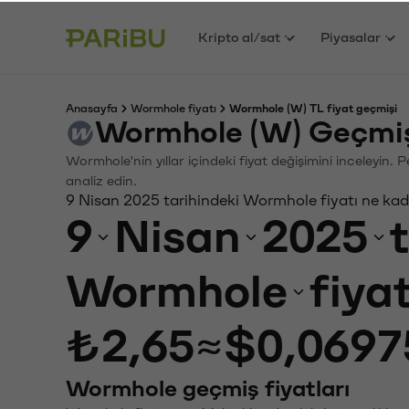
Kripto al/sat
Piyasalar
Anasayfa
Wormhole fiyatı
Wormhole (W) TL fiyat geçmişi
Wormhole (W) Geçmiş
Wormhole'nin yıllar içindeki fiyat değişimini inceleyin.
analiz edin.
9 Nisan 2025 tarihindeki Wormhole fiyatı ne ka
9
Nisan
2025
Wormhole
fiya
₺2,65
≈
$0,0697
Wormhole geçmiş fiyatları