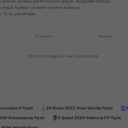
n zaman içindeki performansını izleyin. Aşağıdaki tabloyu
n düşük fiyatları ve işlem hacmini kolayca
 TL'ye çevrilmiştir.
En yüksek
Kapanış
Bu tarih aralığı için veri bulunamadı.
mmutable X fiyatı
24 Nisan 2022 Alien Worlds fiyatı
026 Galatasaray fiyatı
5 Şubat 2024 Valencia CF fiyatı
Alien Worlds fiyatı