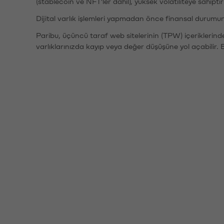
(stablecoin ve NFT'ler dahil), yüksek volatiliteye sahipti
Dijital varlık işlemleri yapmadan önce finansal durumu
Paribu, üçüncü taraf web sitelerinin (TPW) içeriklerin
varlıklarınızda kayıp veya değer düşüşüne yol açabilir. 