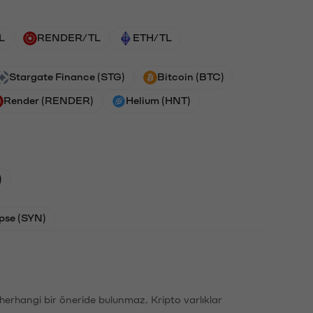
L
RENDER/TL
ETH/TL
Stargate Finance (STG)
Bitcoin (BTC)
Render (RENDER)
Helium (HNT)
)
pse (SYN)
li herhangi bir öneride bulunmaz. Kripto varlıklar