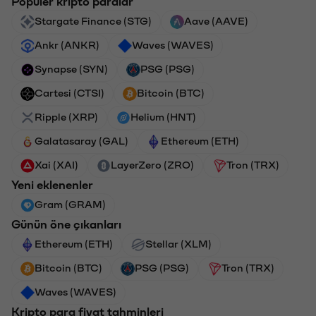
Popüler kripto paralar
Stargate Finance (STG)
Aave (AAVE)
Ankr (ANKR)
Waves (WAVES)
Synapse (SYN)
PSG (PSG)
Cartesi (CTSI)
Bitcoin (BTC)
Ripple (XRP)
Helium (HNT)
Galatasaray (GAL)
Ethereum (ETH)
Xai (XAI)
LayerZero (ZRO)
Tron (TRX)
Yeni eklenenler
Gram (GRAM)
Günün öne çıkanları
Ethereum (ETH)
Stellar (XLM)
Bitcoin (BTC)
PSG (PSG)
Tron (TRX)
Waves (WAVES)
Kripto para fiyat tahminleri