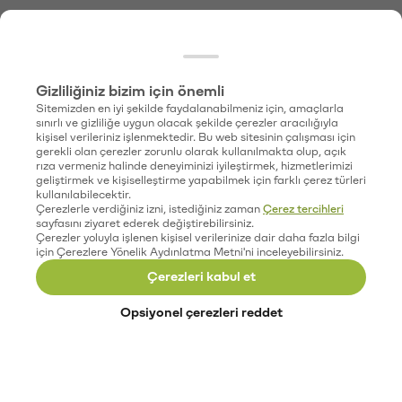
Gizliliğiniz bizim için önemli
Sitemizden en iyi şekilde faydalanabilmeniz için, amaçlarla
sınırlı ve gizliliğe uygun olacak şekilde çerezler aracılığıyla
kişisel verileriniz işlenmektedir. Bu web sitesinin çalışması için
gerekli olan çerezler zorunlu olarak kullanılmakta olup, açık
rıza vermeniz halinde deneyiminizi iyileştirmek, hizmetlerimizi
geliştirmek ve kişiselleştirme yapabilmek için farklı çerez türleri
kullanılabilecektir.
Çerezlerle verdiğiniz izni, istediğiniz zaman
Çerez tercihleri
sayfasını ziyaret ederek değiştirebilirsiniz.
Çerezler yoluyla işlenen kişisel verilerinize dair daha fazla bilgi
için Çerezlere Yönelik Aydınlatma Metni'ni inceleyebilirsiniz.
Çerezleri kabul et
Opsiyonel çerezleri reddet