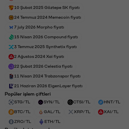
10 Şubat 2025 Göztepe SK fiyatı
24 Temmuz 2024 Memecoin fiyatı
7 july 2026 Morpho fiyatı
15 Nisan 2026 Compound fiyatı
3 Temmuz 2025 Synthetix fiyatı
2 Ağustos 2024 Xai fiyatı
22 Şubat 2026 Celestia fiyatı
11 Nisan 2024 Trabzonspor fiyatı
21 Haziran 2026 EigenLayer fiyatı
Popüler işlem çiftleri
STG/TL
SYN/TL
CTSI/TL
HNT/TL
BTC/TL
GAL/TL
XRP/TL
XAI/TL
ZRO/TL
ETH/TL