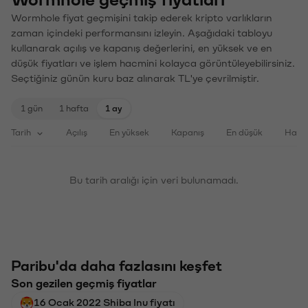
Wormhole geçmiş fiyatları
Wormhole fiyat geçmişini takip ederek kripto varlıkların
zaman içindeki performansını izleyin. Aşağıdaki tabloyu
kullanarak açılış ve kapanış değerlerini, en yüksek ve en
düşük fiyatları ve işlem hacmini kolayca görüntüleyebilirsiniz.
Seçtiğiniz günün kuru baz alınarak TL'ye çevrilmiştir.
1 gün
1 hafta
1 ay
Tarih
Açılış
En yüksek
Kapanış
En düşük
Haci
Bu tarih aralığı için veri bulunamadı.
Paribu'da daha fazlasını keşfet
Son gezilen geçmiş fiyatlar
16 Ocak 2022 Shiba Inu fiyatı