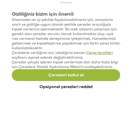
Gizliliğiniz bizim için önemli
Sitemizden en iyi şekilde faydalanabilmeniz için, amaçlarla
sınırlı ve gizliliğe uygun olacak şekilde çerezler aracılığıyla
kişisel verileriniz işlenmektedir. Bu web sitesinin çalışması için
gerekli olan çerezler zorunlu olarak kullanılmakta olup, açık
rıza vermeniz halinde deneyiminizi iyileştirmek, hizmetlerimizi
geliştirmek ve kişiselleştirme yapabilmek için farklı çerez türleri
kullanılabilecektir.
Çerezlerle verdiğiniz izni, istediğiniz zaman
Çerez tercihleri
sayfasını ziyaret ederek değiştirebilirsiniz.
Çerezler yoluyla işlenen kişisel verilerinize dair daha fazla bilgi
için Çerezlere Yönelik Aydınlatma Metni'ni inceleyebilirsiniz.
Çerezleri kabul et
Opsiyonel çerezleri reddet
Paribu’yu keşfet