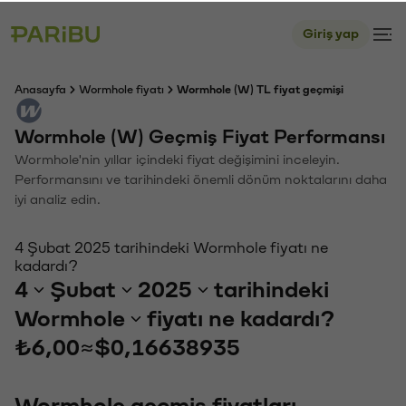
Giriş yap
Anasayfa
Wormhole fiyatı
Wormhole (W) TL fiyat geçmişi
Wormhole (W) Geçmiş Fiyat Performansı
Wormhole'nin yıllar içindeki fiyat değişimini inceleyin.
Performansını ve tarihindeki önemli dönüm noktalarını daha
iyi analiz edin.
4 Şubat 2025 tarihindeki Wormhole fiyatı ne
kadardı?
4
Şubat
2025
tarihindeki
Wormhole
fiyatı ne kadardı?
₺6,00
≈
$0,16638935
Wormhole geçmiş fiyatları