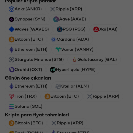
Popüler kripto paralar
Ankr (ANKR)
Ripple (XRP)
Synapse (SYN)
Aave (AAVE)
Waves (WAVES)
PSG (PSG)
Xai (XAI)
Bitcoin (BTC)
Cardano (ADA)
Ethereum (ETH)
Vanar (VANRY)
Stargate Finance (STG)
Galatasaray (GAL)
Orchid (OXT)
Hyperliquid (HYPE)
Günün öne çıkanları
Ethereum (ETH)
Stellar (XLM)
Tron (TRX)
Bitcoin (BTC)
Ripple (XRP)
Solana (SOL)
Kripto para fiyat tahminleri
Bitcoin (BTC)
Ripple (XRP)
Bonk (BONK)
Ethereum (ETH)