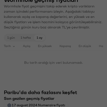
Wormhole fiyat geçmişini takip ederek kripto varlıkların
zaman içindeki performansını izleyin. Aşağıdaki tabloyu
kullanarak açılış ve kapanış değerlerini, en yüksek ve en
düşük fiyatları ve işlem hacmini kolayca görüntüleyebilirsiniz.
Seçtiğiniz günün kuru baz alınarak TL'ye çevrilmiştir.
1 gün
1 hafta
1 ay
Tarih
Açılış
En yüksek
Kapanış
En düşük
Haci
Bu tarih aralığı için veri bulunamadı.
Paribu'da daha fazlasını keşfet
Son gezilen geçmiş fiyatlar
17 august 2024 Numeraire fiyatı