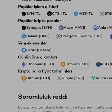
Popüler işlem çiftleri
SYN/TL
CTSI/TL
HNT/TL
STG
Popüler kripto paralar
Synapse (SYN)
Aave (AAVE)
Ankr (
Helium (HNT)
Stargate Finance (STG)
Yeni eklenenler
Gram (GRAM)
Günün öne çıkanları
Ethereum (ETH)
Bitcoin (BTC)
PSG (
Kripto para fiyat tahminleri
Bitcoin (BTC)
Ripple (XRP)
Vanar (
Sorumluluk reddi
Bu sayfada yer alan bilgiler yatırım tavsiyesi niteliği ta