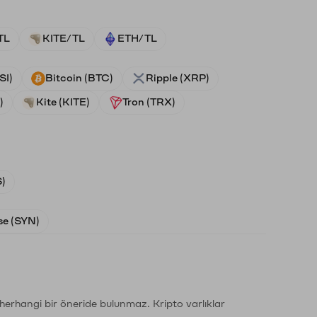
TL
KITE/TL
ETH/TL
SI)
Bitcoin (BTC)
Ripple (XRP)
)
Kite (KITE)
Tron (TRX)
)
e (SYN)
li herhangi bir öneride bulunmaz. Kripto varlıklar