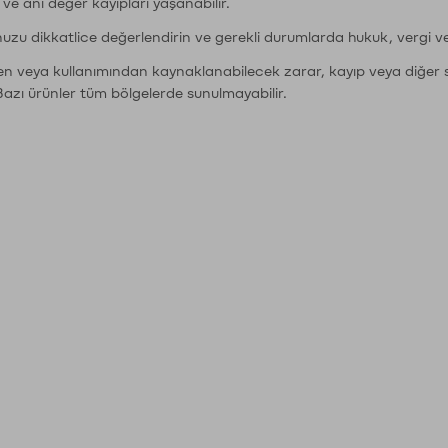
r ve ani değer kayıpları yaşanabilir.
nuzu dikkatlice değerlendirin ve gerekli durumlarda hukuk, vergi v
den veya kullanımından kaynaklanabilecek zarar, kayıp veya diğer 
Bazı ürünler tüm bölgelerde sunulmayabilir.