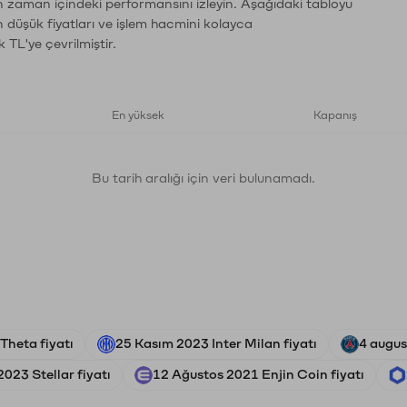
n zaman içindeki performansını izleyin. Aşağıdaki tabloyu
n düşük fiyatları ve işlem hacmini kolayca
 TL'ye çevrilmiştir.
En yüksek
Kapanış
Bu tarih aralığı için veri bulunamadı.
Theta fiyatı
25 Kasım 2023 Inter Milan fiyatı
4 augus
023 Stellar fiyatı
12 Ağustos 2021 Enjin Coin fiyatı