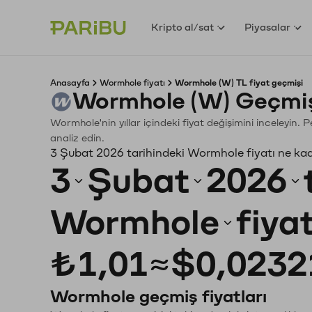
Kripto al/sat
Piyasalar
Anasayfa
Wormhole fiyatı
Wormhole (W) TL fiyat geçmişi
Wormhole (W) Geçmiş
Wormhole'nin yıllar içindeki fiyat değişimini inceleyin.
analiz edin.
3 Şubat 2026 tarihindeki Wormhole fiyatı ne ka
3
Şubat
2026
Wormhole
fiya
₺1,01
≈
$0,0232
Wormhole geçmiş fiyatları