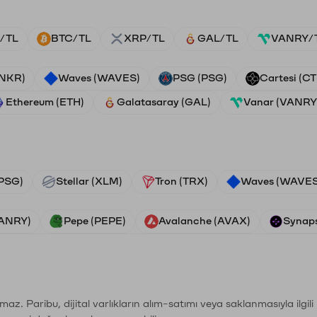
/TL
BTC/TL
XRP/TL
GAL/TL
VANRY/
ANKR)
Waves (WAVES)
PSG (PSG)
Cartesi (CT
Ethereum (ETH)
Galatasaray (GAL)
Vanar (VANRY
PSG)
Stellar (XLM)
Tron (TRX)
Waves (WAVES
VANRY)
Pepe (PEPE)
Avalanche (AVAX)
Synaps
şımaz. Paribu, dijital varlıkların alım-satımı veya saklanmasıyla ilgi