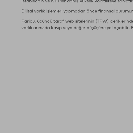
(stablecoin ve NFT'ler dahil), yüksek volatiliteye sahipti
Dijital varlık işlemleri yapmadan önce finansal durumu
Paribu, üçüncü taraf web sitelerinin (TPW) içeriklerin
varlıklarınızda kayıp veya değer düşüşüne yol açabilir. 