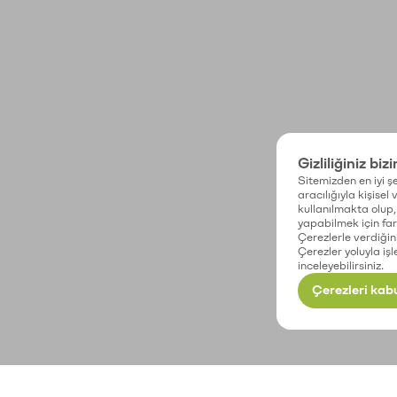
Gizliliğiniz biz
Sitemizden en iyi şe
aracılığıyla kişisel
kullanılmakta olup, 
yapabilmek için fark
Çerezlerle verdiğin
Çerezler yoluyla işl
inceleyebilirsiniz.
Çerezleri kabu