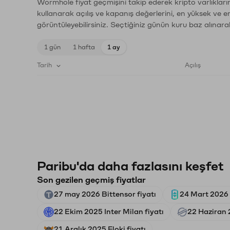
Wormhole fiyat geçmişini takip ederek kripto varlıkları
kullanarak açılış ve kapanış değerlerini, en yüksek ve e
görüntüleyebilirsiniz. Seçtiğiniz günün kuru baz alınarak
1 gün
1 hafta
1 ay
Tarih
Açılış
Paribu'da daha fazlasını keşfet
Son gezilen geçmiş fiyatlar
27 may 2026 Bittensor fiyatı
24 Mart 2026 
22 Ekim 2025 Inter Milan fiyatı
22 Haziran 2
21 Aralık 2025 Floki fiyatı