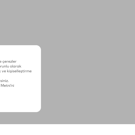
e çerezler
zorunlu olarak
 ve kişiselleştirme
siniz.
 Metni'ni