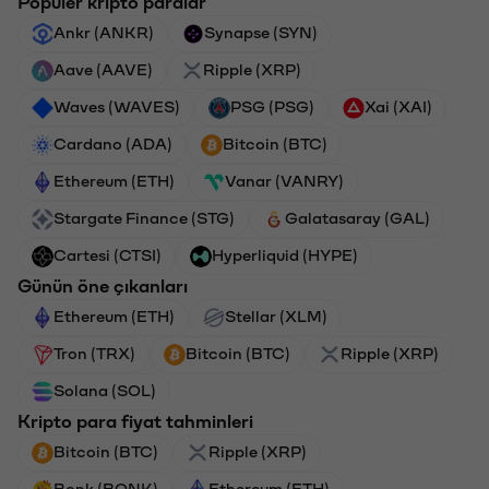
Popüler kripto paralar
Ankr (ANKR)
Synapse (SYN)
Aave (AAVE)
Ripple (XRP)
Waves (WAVES)
PSG (PSG)
Xai (XAI)
Cardano (ADA)
Bitcoin (BTC)
Ethereum (ETH)
Vanar (VANRY)
Stargate Finance (STG)
Galatasaray (GAL)
Cartesi (CTSI)
Hyperliquid (HYPE)
Günün öne çıkanları
Ethereum (ETH)
Stellar (XLM)
Tron (TRX)
Bitcoin (BTC)
Ripple (XRP)
Solana (SOL)
Kripto para fiyat tahminleri
Bitcoin (BTC)
Ripple (XRP)
Bonk (BONK)
Ethereum (ETH)