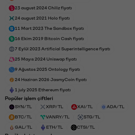
23 august 2024 Chiliz fiyatı
24 august 2021 Holo fiyatı
11 Mart 2023 The Sandbox fiyatı
16 Ekim 2019 Bitcoin Cash fiyatı
7 Eylül 2023 Artificial Superintelligence fiyatı
25 Mayıs 2024 Uniswap fiyatı
9 Ağustos 2025 Ontology fiyatı
24 Haziran 2026 JasmyCoin fiyatı
1 july 2025 Ethereum fiyatı
Popüler işlem çiftleri
SYN/TL
XRP/TL
XAI/TL
ADA/TL
BTC/TL
VANRY/TL
STG/TL
GAL/TL
ETH/TL
CTSI/TL