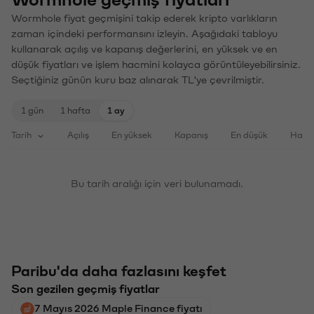
Wormhole fiyat geçmişini takip ederek kripto varlıkların
zaman içindeki performansını izleyin. Aşağıdaki tabloyu
kullanarak açılış ve kapanış değerlerini, en yüksek ve en
düşük fiyatları ve işlem hacmini kolayca görüntüleyebilirsiniz.
Seçtiğiniz günün kuru baz alınarak TL'ye çevrilmiştir.
1 gün
1 hafta
1 ay
Tarih
Açılış
En yüksek
Kapanış
En düşük
Haci
Bu tarih aralığı için veri bulunamadı.
Paribu'da daha fazlasını keşfet
Son gezilen geçmiş fiyatlar
7 Mayıs 2026 Maple Finance fiyatı