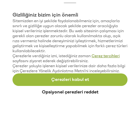
Gizliliğiniz bizim için önemli
Sitemizden en iyi şekilde faydalanabilmeniz için, amaçlarla
sınırlı ve gizliliğe uygun olacak şekilde çerezler aracılığıyla
kişisel verileriniz işlenmektedir. Bu web sitesinin çalışması için
gerekli olan çerezler zorunlu olarak kullanılmakta olup, açık
rıza vermeniz halinde deneyiminizi iyileştirmek, hizmetlerimizi
geliştirmek ve kişiselleştirme yapabilmek için farklı çerez türleri
kullanılabilecektir.
Çerezlerle verdiğiniz izni, istediğiniz zaman
Çerez tercihleri
sayfasını ziyaret ederek değiştirebilirsiniz.
Çerezler yoluyla işlenen kişisel verilerinize dair daha fazla bilgi
için Çerezlere Yönelik Aydınlatma Metni'ni inceleyebilirsiniz.
Çerezleri kabul et
Opsiyonel çerezleri reddet
Paribu’yu keşfet