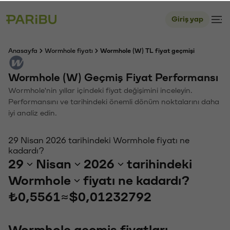
Giriş yap
Anasayfa
Wormhole fiyatı
Wormhole (W) TL fiyat geçmişi
Wormhole (W) Geçmiş Fiyat Performansı
Wormhole'nin yıllar içindeki fiyat değişimini inceleyin.
Performansını ve tarihindeki önemli dönüm noktalarını daha
iyi analiz edin.
29 Nisan 2026 tarihindeki Wormhole fiyatı ne
kadardı?
29
Nisan
2026
tarihindeki
Wormhole
fiyatı ne kadardı?
₺0,5561
≈
$0,01232792
Wormhole geçmiş fiyatları