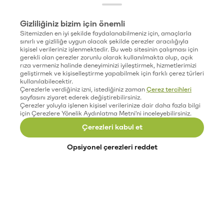
Gizliliğiniz bizim için önemli
Sitemizden en iyi şekilde faydalanabilmeniz için, amaçlarla
sınırlı ve gizliliğe uygun olacak şekilde çerezler aracılığıyla
kişisel verileriniz işlenmektedir. Bu web sitesinin çalışması için
gerekli olan çerezler zorunlu olarak kullanılmakta olup, açık
rıza vermeniz halinde deneyiminizi iyileştirmek, hizmetlerimizi
geliştirmek ve kişiselleştirme yapabilmek için farklı çerez türleri
kullanılabilecektir.
Çerezlerle verdiğiniz izni, istediğiniz zaman
Çerez tercihleri
sayfasını ziyaret ederek değiştirebilirsiniz.
Çerezler yoluyla işlenen kişisel verilerinize dair daha fazla bilgi
için Çerezlere Yönelik Aydınlatma Metni'ni inceleyebilirsiniz.
Çerezleri kabul et
Opsiyonel çerezleri reddet
Paribu’yu keşfet