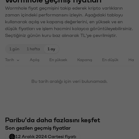
Wormhole fiyat geçmişini takip ederek kripto varlıkların
zaman içindeki performansını izleyin. Aşağıdaki tabloyu
kullanarak açılış ve kapanış değerlerini, en yüksek ve en
düşük fiyatları ve işlem hacmini kolayca görüntüleyebilirsiniz.
Seçtiğiniz günün kuru baz alınarak TL'ye çevrilmiştir.
1 gün
1 hafta
1 ay
Tarih
Açılış
En yüksek
Kapanış
En düşük
Haci
Bu tarih aralığı için veri bulunamadı.
Paribu'da daha fazlasını keşfet
Son gezilen geçmiş fiyatlar
12 Aralık 2024 Cartesi fiyatı