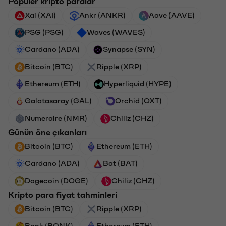
Popüler kripto paralar
Xai (XAI)
Ankr (ANKR)
Aave (AAVE)
PSG (PSG)
Waves (WAVES)
Cardano (ADA)
Synapse (SYN)
Bitcoin (BTC)
Ripple (XRP)
Ethereum (ETH)
Hyperliquid (HYPE)
Galatasaray (GAL)
Orchid (OXT)
Numeraire (NMR)
Chiliz (CHZ)
Günün öne çıkanları
Bitcoin (BTC)
Ethereum (ETH)
Cardano (ADA)
Bat (BAT)
Dogecoin (DOGE)
Chiliz (CHZ)
Kripto para fiyat tahminleri
Bitcoin (BTC)
Ripple (XRP)
Bonk (BONK)
Ethereum (ETH)