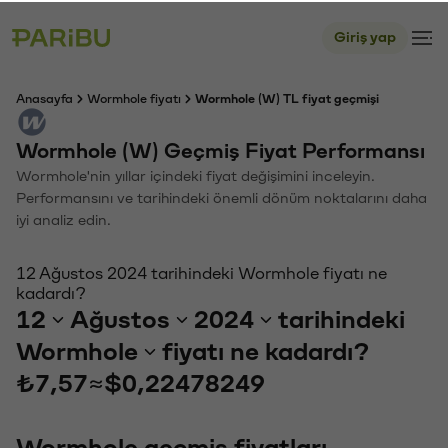
Giriş yap
Anasayfa
Wormhole fiyatı
Wormhole (W) TL fiyat geçmişi
Wormhole (W) Geçmiş Fiyat Performansı
Wormhole'nin yıllar içindeki fiyat değişimini inceleyin.
Performansını ve tarihindeki önemli dönüm noktalarını daha
iyi analiz edin.
12 Ağustos 2024 tarihindeki Wormhole fiyatı ne
kadardı?
12
Ağustos
2024
tarihindeki
Wormhole
fiyatı ne kadardı?
₺7,57
≈
$0,22478249
Wormhole geçmiş fiyatları