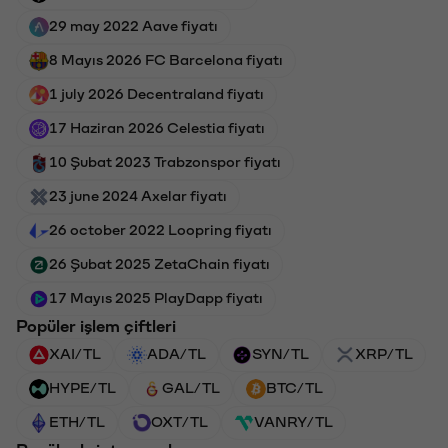
29 may 2022 Aave fiyatı
8 Mayıs 2026 FC Barcelona fiyatı
1 july 2026 Decentraland fiyatı
17 Haziran 2026 Celestia fiyatı
10 Şubat 2023 Trabzonspor fiyatı
23 june 2024 Axelar fiyatı
26 october 2022 Loopring fiyatı
26 Şubat 2025 ZetaChain fiyatı
17 Mayıs 2025 PlayDapp fiyatı
Popüler işlem çiftleri
XAI/TL
ADA/TL
SYN/TL
XRP/TL
HYPE/TL
GAL/TL
BTC/TL
ETH/TL
OXT/TL
VANRY/TL