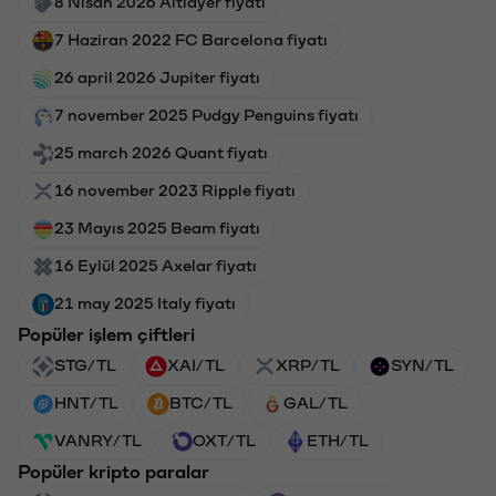
8 Nisan 2026 Altlayer fiyatı
7 Haziran 2022 FC Barcelona fiyatı
26 april 2026 Jupiter fiyatı
7 november 2025 Pudgy Penguins fiyatı
25 march 2026 Quant fiyatı
16 november 2023 Ripple fiyatı
23 Mayıs 2025 Beam fiyatı
16 Eylül 2025 Axelar fiyatı
21 may 2025 Italy fiyatı
Popüler işlem çiftleri
STG/TL
XAI/TL
XRP/TL
SYN/TL
HNT/TL
BTC/TL
GAL/TL
VANRY/TL
OXT/TL
ETH/TL
Popüler kripto paralar