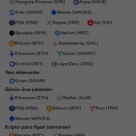
Stargate Finance (STG)
Aave (AAVE)
Ankr (ANKR)
Waves (WAVES)
PSG (PSG)
Ripple (XRP)
Xai (XAI)
Synapse (SYN)
Helium (HNT)
Bitcoin (BTC)
Galatasaray (GAL)
Ethereum (ETH)
Vanar (VANRY)
Orchid (OXT)
LayerZero (ZRO)
Yeni eklenenler
Gram (GRAM)
Günün öne çıkanları
Ethereum (ETH)
Stellar (XLM)
PSG (PSG)
Bitcoin (BTC)
Tron (TRX)
Waves (WAVES)
Kripto para fiyat tahminleri
Bitcoin (BTC)
Ripple (XRP)