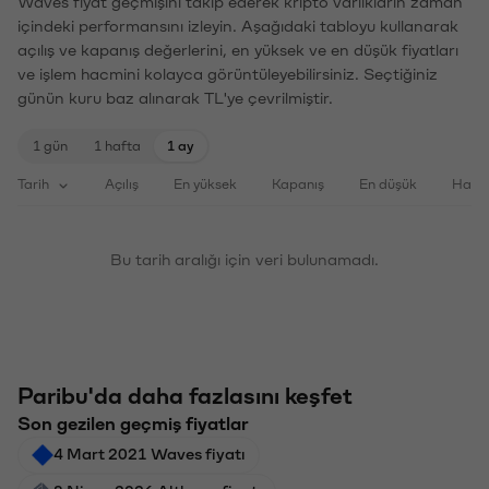
Waves fiyat geçmişini takip ederek kripto varlıkların zaman
içindeki performansını izleyin. Aşağıdaki tabloyu kullanarak
açılış ve kapanış değerlerini, en yüksek ve en düşük fiyatları
ve işlem hacmini kolayca görüntüleyebilirsiniz. Seçtiğiniz
günün kuru baz alınarak TL'ye çevrilmiştir.
1 gün
1 hafta
1 ay
Tarih
Açılış
En yüksek
Kapanış
En düşük
Haci
Bu tarih aralığı için veri bulunamadı.
Paribu'da daha fazlasını keşfet
Son gezilen geçmiş fiyatlar
4 Mart 2021 Waves fiyatı