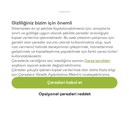
Gizliliğiniz bizim için önemli
Sitemizden en iyi şekilde faydalanabilmeniz için, amaçlarla
sınırlı ve gizliliğe uygun olacak şekilde çerezler aracılığıyla
kişisel verileriniz işlenmektedir. Bu web sitesinin çalışması için
gerekli olan çerezler zorunlu olarak kullanılmakta olup, açık
rıza vermeniz halinde deneyiminizi iyileştirmek, hizmetlerimizi
geliştirmek ve kişiselleştirme yapabilmek için farklı çerez türleri
kullanılabilecektir.
Çerezlerle verdiğiniz izni, istediğiniz zaman
Çerez tercihleri
sayfasını ziyaret ederek değiştirebilirsiniz.
Çerezler yoluyla işlenen kişisel verilerinize dair daha fazla bilgi
için Çerezlere Yönelik Aydınlatma Metni'ni inceleyebilirsiniz.
Çerezleri kabul et
Opsiyonel çerezleri reddet