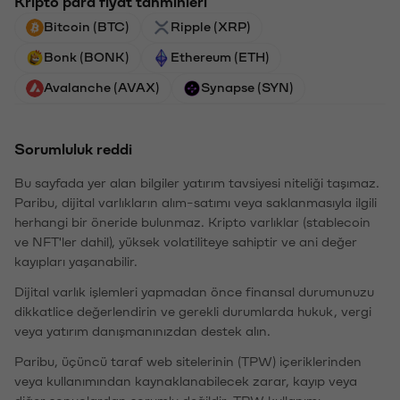
Kripto para fiyat tahminleri
Bitcoin (BTC)
Ripple (XRP)
Bonk (BONK)
Ethereum (ETH)
Avalanche (AVAX)
Synapse (SYN)
Sorumluluk reddi
Bu sayfada yer alan bilgiler yatırım tavsiyesi niteliği taşımaz.
Paribu, dijital varlıkların alım-satımı veya saklanmasıyla ilgili
herhangi bir öneride bulunmaz. Kripto varlıklar (stablecoin
ve NFT'ler dahil), yüksek volatiliteye sahiptir ve ani değer
kayıpları yaşanabilir.
Dijital varlık işlemleri yapmadan önce finansal durumunuzu
dikkatlice değerlendirin ve gerekli durumlarda hukuk, vergi
veya yatırım danışmanınızdan destek alın.
Paribu, üçüncü taraf web sitelerinin (TPW) içeriklerinden
veya kullanımından kaynaklanabilecek zarar, kayıp veya
diğer sonuçlardan sorumlu değildir. TPW kullanımı,