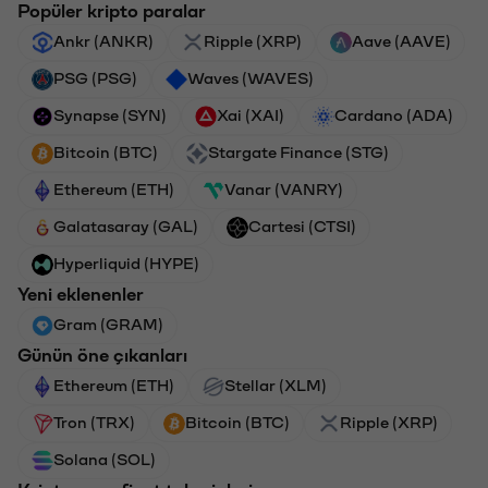
Popüler kripto paralar
Ankr (ANKR)
Ripple (XRP)
Aave (AAVE)
PSG (PSG)
Waves (WAVES)
Synapse (SYN)
Xai (XAI)
Cardano (ADA)
Bitcoin (BTC)
Stargate Finance (STG)
Ethereum (ETH)
Vanar (VANRY)
Galatasaray (GAL)
Cartesi (CTSI)
Hyperliquid (HYPE)
Yeni eklenenler
Gram (GRAM)
Günün öne çıkanları
Ethereum (ETH)
Stellar (XLM)
Tron (TRX)
Bitcoin (BTC)
Ripple (XRP)
Solana (SOL)