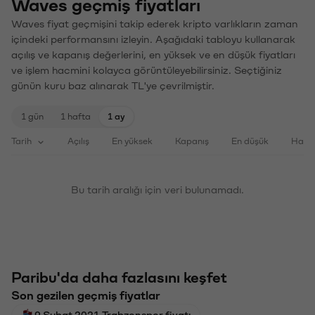
Waves geçmiş fiyatları
Waves fiyat geçmişini takip ederek kripto varlıkların zaman
içindeki performansını izleyin. Aşağıdaki tabloyu kullanarak
açılış ve kapanış değerlerini, en yüksek ve en düşük fiyatları
ve işlem hacmini kolayca görüntüleyebilirsiniz. Seçtiğiniz
günün kuru baz alınarak TL'ye çevrilmiştir.
1 gün
1 hafta
1 ay
Tarih
Açılış
En yüksek
Kapanış
En düşük
Haci
Bu tarih aralığı için veri bulunamadı.
Paribu'da daha fazlasını keşfet
Son gezilen geçmiş fiyatlar
9 Şubat 2021 Trabzonspor fiyatı