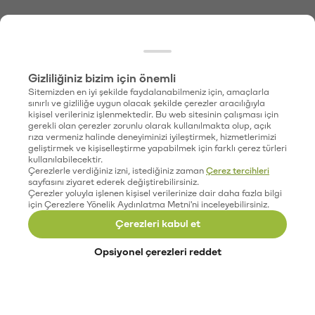
Gizliliğiniz bizim için önemli
Sitemizden en iyi şekilde faydalanabilmeniz için, amaçlarla
sınırlı ve gizliliğe uygun olacak şekilde çerezler aracılığıyla
kişisel verileriniz işlenmektedir. Bu web sitesinin çalışması için
gerekli olan çerezler zorunlu olarak kullanılmakta olup, açık
rıza vermeniz halinde deneyiminizi iyileştirmek, hizmetlerimizi
geliştirmek ve kişiselleştirme yapabilmek için farklı çerez türleri
kullanılabilecektir.
Çerezlerle verdiğiniz izni, istediğiniz zaman
Çerez tercihleri
sayfasını ziyaret ederek değiştirebilirsiniz.
Çerezler yoluyla işlenen kişisel verilerinize dair daha fazla bilgi
için Çerezlere Yönelik Aydınlatma Metni'ni inceleyebilirsiniz.
Çerezleri kabul et
Opsiyonel çerezleri reddet