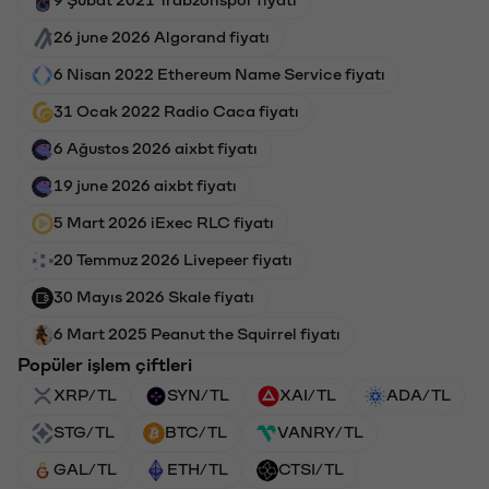
26 june 2026 Algorand fiyatı
6 Nisan 2022 Ethereum Name Service fiyatı
31 Ocak 2022 Radio Caca fiyatı
6 Ağustos 2026 aixbt fiyatı
19 june 2026 aixbt fiyatı
5 Mart 2026 iExec RLC fiyatı
20 Temmuz 2026 Livepeer fiyatı
30 Mayıs 2026 Skale fiyatı
6 Mart 2025 Peanut the Squirrel fiyatı
Popüler işlem çiftleri
XRP/TL
SYN/TL
XAI/TL
ADA/TL
STG/TL
BTC/TL
VANRY/TL
GAL/TL
ETH/TL
CTSI/TL