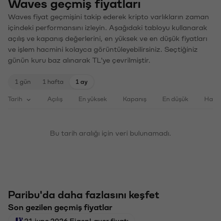
Waves geçmiş fiyatları
Waves fiyat geçmişini takip ederek kripto varlıkların zaman
içindeki performansını izleyin. Aşağıdaki tabloyu kullanarak
açılış ve kapanış değerlerini, en yüksek ve en düşük fiyatları
ve işlem hacmini kolayca görüntüleyebilirsiniz. Seçtiğiniz
günün kuru baz alınarak TL'ye çevrilmiştir.
1 gün
1 hafta
1 ay
Tarih
Açılış
En yüksek
Kapanış
En düşük
Haci
Bu tarih aralığı için veri bulunamadı.
Paribu'da daha fazlasını keşfet
Son gezilen geçmiş fiyatlar
21 june 2026 EigenLayer fiyatı