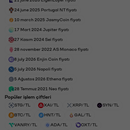
24 june 2025 Portugal NT fiyatı
10 march 2025 JasmyCoin fiyatı
17 Mart 2024 Jupiter fiyatı
27 Kasım 2024 Sei fiyatı
28 november 2022 AS Monaco fiyatı
8 july 2026 Enjin Coin fiyatı
5 july 2026 Napoli fiyatı
5 Ağustos 2026 Ethena fiyatı
28 Temmuz 2021 Neo fiyatı
Popüler işlem çiftleri
STG/TL
XAI/TL
XRP/TL
SYN/TL
BTC/TL
HNT/TL
GAL/TL
VANRY/TL
ADA/TL
OXT/TL