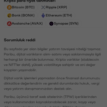
Kripto para fiyat tahminleri
Bitcoin (BTC)
Ripple (XRP)
Bonk (BONK)
Ethereum (ETH)
Avalanche (AVAX)
Synapse (SYN)
Sorumluluk reddi
Bu sayfada yer alan bilgiler yatırım tavsiyesi niteliği taşımaz.
Paribu, dijital varlıkların alım-satımı veya saklanmasıyla ilgili
herhangi bir öneride bulunmaz. Kripto varlıklar (stablecoin
ve NFT'ler dahil), yüksek volatiliteye sahiptir ve ani değer
kayıpları yaşanabilir.
Dijital varlık işlemleri yapmadan önce finansal durumunuzu
dikkatlice değerlendirin ve gerekli durumlarda hukuk, vergi
veya yatırım danışmanınızdan destek alın.
Paribu, üçüncü taraf web sitelerinin (TPW) içeriklerinden
veya kullanımından kaynaklanabilecek zarar, kayıp veya
diğer sonuçlardan sorumlu değildir. TPW kullanımı,