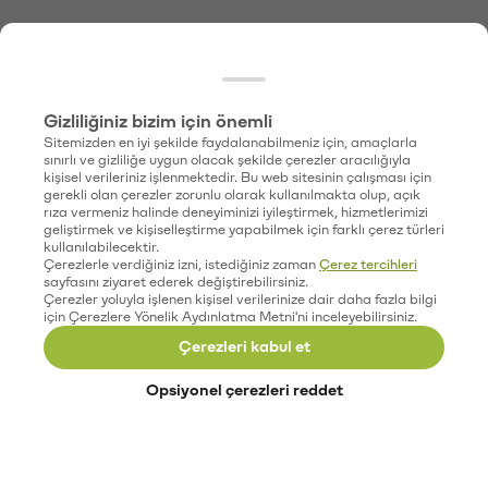
Gizliliğiniz bizim için önemli
Sitemizden en iyi şekilde faydalanabilmeniz için, amaçlarla
sınırlı ve gizliliğe uygun olacak şekilde çerezler aracılığıyla
kişisel verileriniz işlenmektedir. Bu web sitesinin çalışması için
gerekli olan çerezler zorunlu olarak kullanılmakta olup, açık
rıza vermeniz halinde deneyiminizi iyileştirmek, hizmetlerimizi
geliştirmek ve kişiselleştirme yapabilmek için farklı çerez türleri
kullanılabilecektir.
Çerezlerle verdiğiniz izni, istediğiniz zaman
Çerez tercihleri
sayfasını ziyaret ederek değiştirebilirsiniz.
Çerezler yoluyla işlenen kişisel verilerinize dair daha fazla bilgi
için Çerezlere Yönelik Aydınlatma Metni'ni inceleyebilirsiniz.
Çerezleri kabul et
Opsiyonel çerezleri reddet