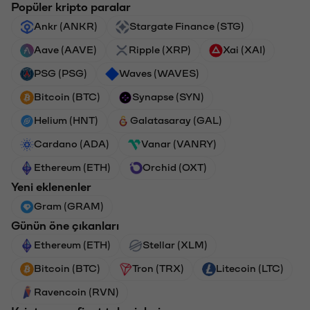
Popüler kripto paralar
Ankr (ANKR)
Stargate Finance (STG)
Aave (AAVE)
Ripple (XRP)
Xai (XAI)
PSG (PSG)
Waves (WAVES)
Bitcoin (BTC)
Synapse (SYN)
Helium (HNT)
Galatasaray (GAL)
Cardano (ADA)
Vanar (VANRY)
Ethereum (ETH)
Orchid (OXT)
Yeni eklenenler
Gram (GRAM)
Günün öne çıkanları
Ethereum (ETH)
Stellar (XLM)
Bitcoin (BTC)
Tron (TRX)
Litecoin (LTC)
Ravencoin (RVN)