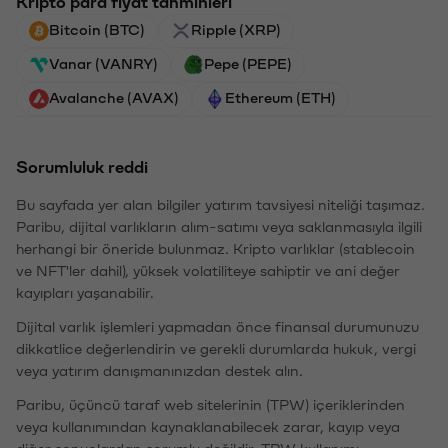
Kripto para fiyat tahminleri
Bitcoin (BTC)
Ripple (XRP)
Vanar (VANRY)
Pepe (PEPE)
Avalanche (AVAX)
Ethereum (ETH)
Sorumluluk reddi
Bu sayfada yer alan bilgiler yatırım tavsiyesi niteliği taşımaz.
Paribu, dijital varlıkların alım-satımı veya saklanmasıyla ilgili
herhangi bir öneride bulunmaz. Kripto varlıklar (stablecoin
ve NFT'ler dahil), yüksek volatiliteye sahiptir ve ani değer
kayıpları yaşanabilir.
Dijital varlık işlemleri yapmadan önce finansal durumunuzu
dikkatlice değerlendirin ve gerekli durumlarda hukuk, vergi
veya yatırım danışmanınızdan destek alın.
Paribu, üçüncü taraf web sitelerinin (TPW) içeriklerinden
veya kullanımından kaynaklanabilecek zarar, kayıp veya