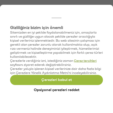
Gizliliğiniz bizim için önemli
Sitemizden en iyi şekilde faydalanabilmeniz için, amaçlarla
sınırlı ve gizliliğe uygun olacak şekilde çerezler aracılığıyla
kişisel verileriniz işlenmektedir. Bu web sitesinin çalışması için
gerekli olan çerezler zorunlu olarak kullanılmakta olup, açık
rıza vermeniz halinde deneyiminizi iyileştirmek, hizmetlerimizi
geliştirmek ve kişiselleştirme yapabilmek için farklı çerez türleri
kullanılabilecektir.
Çerezlerle verdiğiniz izni, istediğiniz zaman
Çerez tercihleri
sayfasını ziyaret ederek değiştirebilirsiniz.
Çerezler yoluyla işlenen kişisel verilerinize dair daha fazla bilgi
için Çerezlere Yönelik Aydınlatma Metni'ni inceleyebilirsiniz.
Çerezleri kabul et
Opsiyonel çerezleri reddet