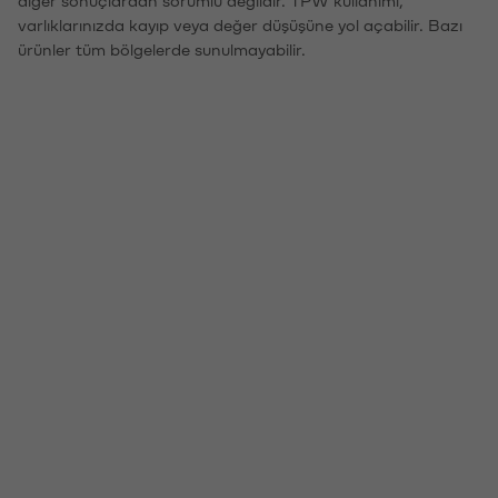
diğer sonuçlardan sorumlu değildir. TPW kullanımı,
varlıklarınızda kayıp veya değer düşüşüne yol açabilir. Bazı
ürünler tüm bölgelerde sunulmayabilir.