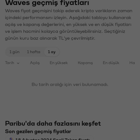
Waves geçmiş fiyatları
Waves fiyat geçmişini takip ederek kripto varlıkların zaman
içindeki performansını izleyin. Aşağıdaki tabloyu kullanarak
açılış ve kapanış değerlerini, en yüksek ve en düşük fiyatları
ve işlem hacmini kolayca görüntüleyebilirsiniz. Seçtiğiniz
günün kuru baz alınarak TL'ye çevrilmiştir.
1 gün
1 hafta
1 ay
Tarih
Açılış
En yüksek
Kapanış
En düşük
Haci
Bu tarih aralığı için veri bulunamadı.
Paribu'da daha fazlasını keşfet
Son gezilen geçmiş fiyatlar