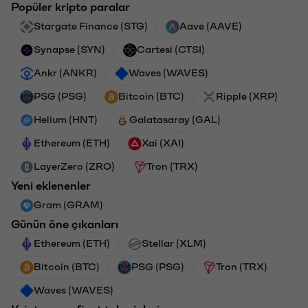
Popüler kripto paralar
Stargate Finance (STG)
Aave (AAVE)
Synapse (SYN)
Cartesi (CTSI)
Ankr (ANKR)
Waves (WAVES)
PSG (PSG)
Bitcoin (BTC)
Ripple (XRP)
Helium (HNT)
Galatasaray (GAL)
Ethereum (ETH)
Xai (XAI)
LayerZero (ZRO)
Tron (TRX)
Yeni eklenenler
Gram (GRAM)
Günün öne çıkanları
Ethereum (ETH)
Stellar (XLM)
Bitcoin (BTC)
PSG (PSG)
Tron (TRX)
Waves (WAVES)