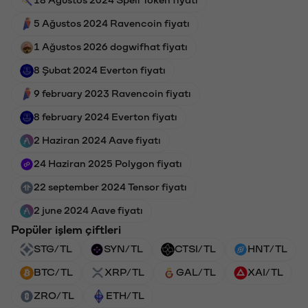
18 Ağustos 2024 Spell Token fiyatı
5 Ağustos 2024 Ravencoin fiyatı
1 Ağustos 2026 dogwifhat fiyatı
8 Şubat 2024 Everton fiyatı
9 february 2023 Ravencoin fiyatı
8 february 2024 Everton fiyatı
2 Haziran 2024 Aave fiyatı
24 Haziran 2025 Polygon fiyatı
22 september 2024 Tensor fiyatı
2 june 2024 Aave fiyatı
Popüler işlem çiftleri
STG/TL
SYN/TL
CTSI/TL
HNT/TL
BTC/TL
XRP/TL
GAL/TL
XAI/TL
ZRO/TL
ETH/TL