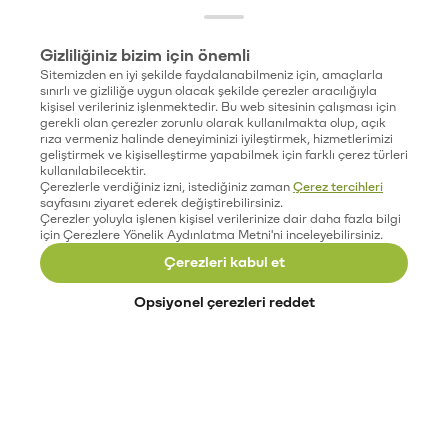
Gizliliğiniz bizim için önemli
Sitemizden en iyi şekilde faydalanabilmeniz için, amaçlarla
sınırlı ve gizliliğe uygun olacak şekilde çerezler aracılığıyla
kişisel verileriniz işlenmektedir. Bu web sitesinin çalışması için
gerekli olan çerezler zorunlu olarak kullanılmakta olup, açık
rıza vermeniz halinde deneyiminizi iyileştirmek, hizmetlerimizi
geliştirmek ve kişiselleştirme yapabilmek için farklı çerez türleri
kullanılabilecektir.
Çerezlerle verdiğiniz izni, istediğiniz zaman
Çerez tercihleri
sayfasını ziyaret ederek değiştirebilirsiniz.
Çerezler yoluyla işlenen kişisel verilerinize dair daha fazla bilgi
için Çerezlere Yönelik Aydınlatma Metni'ni inceleyebilirsiniz.
Çerezleri kabul et
Opsiyonel çerezleri reddet
Paribu’yu keşfet