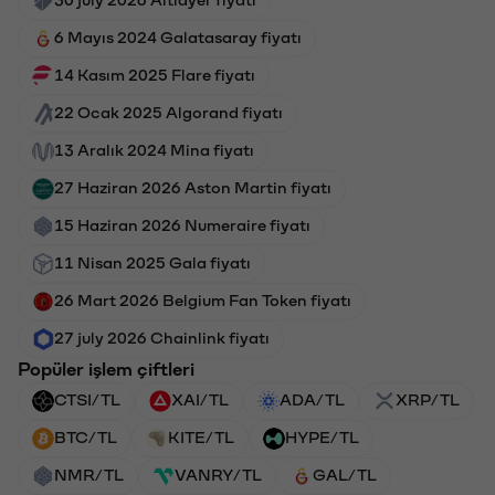
6 Mayıs 2024 Galatasaray fiyatı
14 Kasım 2025 Flare fiyatı
22 Ocak 2025 Algorand fiyatı
13 Aralık 2024 Mina fiyatı
27 Haziran 2026 Aston Martin fiyatı
15 Haziran 2026 Numeraire fiyatı
11 Nisan 2025 Gala fiyatı
26 Mart 2026 Belgium Fan Token fiyatı
27 july 2026 Chainlink fiyatı
Popüler işlem çiftleri
CTSI/TL
XAI/TL
ADA/TL
XRP/TL
BTC/TL
KITE/TL
HYPE/TL
NMR/TL
VANRY/TL
GAL/TL