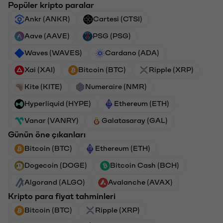
Popüler kripto paralar
Ankr (ANKR)
Cartesi (CTSI)
Aave (AAVE)
PSG (PSG)
Waves (WAVES)
Cardano (ADA)
Xai (XAI)
Bitcoin (BTC)
Ripple (XRP)
Kite (KITE)
Numeraire (NMR)
Hyperliquid (HYPE)
Ethereum (ETH)
Vanar (VANRY)
Galatasaray (GAL)
Günün öne çıkanları
Bitcoin (BTC)
Ethereum (ETH)
Dogecoin (DOGE)
Bitcoin Cash (BCH)
Algorand (ALGO)
Avalanche (AVAX)
Kripto para fiyat tahminleri
Bitcoin (BTC)
Ripple (XRP)