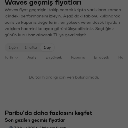
Waves geçmiş fiyatları
Waves fiyat geçmişini takip ederek kripto varlıkların zaman
içindeki performansını izleyin. Aşağıdaki tabloyu kullanarak
açılış ve kapanış değerlerini, en yüksek ve en düşük fiyatları
ve işlem hacmini kolayca görüntüleyebilirsiniz. Seçtiğiniz
günün kuru baz alınarak TL'ye çevrilmiştir.
1 gün
1 hafta
1 ay
Tarih
Açılış
En yüksek
Kapanış
En düşük
Haci
Bu tarih aralığı için veri bulunamadı.
Paribu'da daha fazlasını keşfet
Son gezilen geçmiş fiyatlar
30 july 2026 Altlayer fiyatı