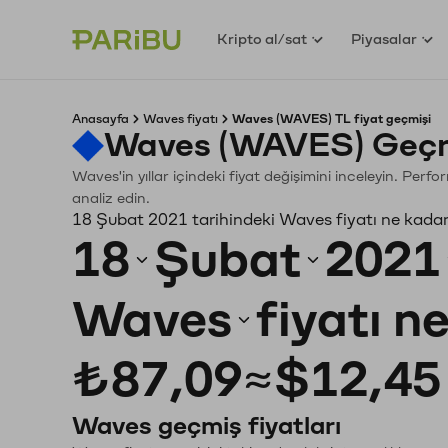
Kripto al/sat
Piyasalar
Anasayfa
Waves fiyatı
Waves (WAVES) TL fiyat geçmişi
Waves (WAVES) Geçmi
Waves'in yıllar içindeki fiyat değişimini inceleyin. Perf
analiz edin.
18 Şubat 2021 tarihindeki Waves fiyatı ne kada
18
Şubat
2021
Waves
fiyatı n
₺87,09
≈
$12,45
Waves geçmiş fiyatları