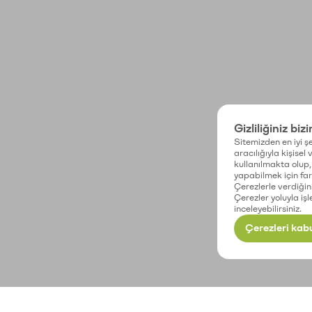
Gizliliğiniz biz
Sitemizden en iyi şe
aracılığıyla kişisel
kullanılmakta olup, 
yapabilmek için fark
Çerezlerle verdiğin
Çerezler yoluyla işl
inceleyebilirsiniz.
Çerezleri kabu