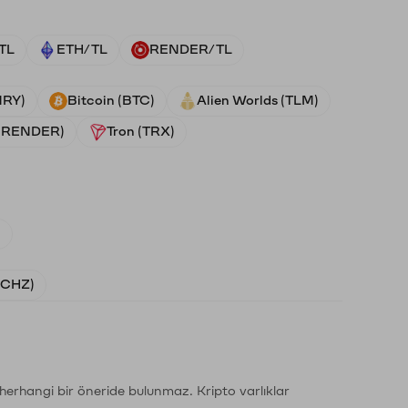
TL
ETH/TL
RENDER/TL
NRY)
Bitcoin (BTC)
Alien Worlds (TLM)
 (RENDER)
Tron (TRX)
)
 (CHZ)
li herhangi bir öneride bulunmaz. Kripto varlıklar