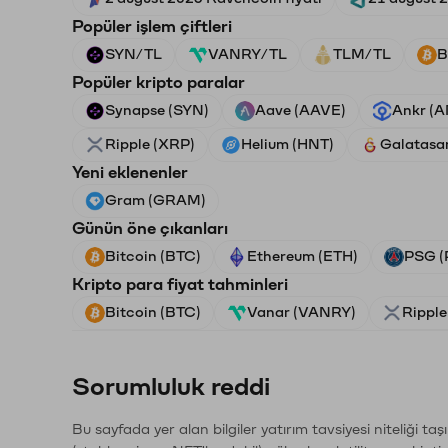
Popüler işlem çiftleri
SYN/TL
VANRY/TL
TLM/TL
B
Popüler kripto paralar
Synapse (SYN)
Aave (AAVE)
Ankr (
Ripple (XRP)
Helium (HNT)
Galatasa
Yeni eklenenler
Gram (GRAM)
Günün öne çıkanları
Bitcoin (BTC)
Ethereum (ETH)
PSG (
Kripto para fiyat tahminleri
Bitcoin (BTC)
Vanar (VANRY)
Ripple
Sorumluluk reddi
Bu sayfada yer alan bilgiler yatırım tavsiyesi niteliği ta