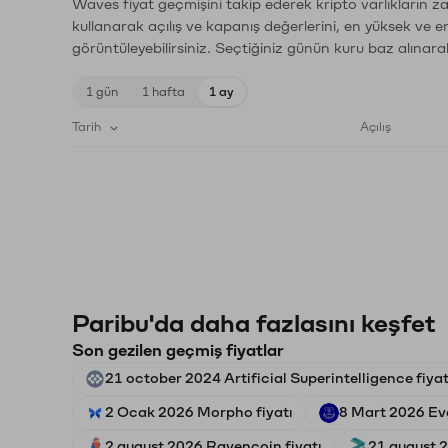
Waves fiyat geçmişini takip ederek kripto varlıkların z
kullanarak açılış ve kapanış değerlerini, en yüksek ve e
görüntüleyebilirsiniz. Seçtiğiniz günün kuru baz alınarak
1 gün
1 hafta
1 ay
Tarih
Açılış
Paribu'da daha fazlasını keşfet
Son gezilen geçmiş fiyatlar
21 october 2024 Artificial Superintelligence fiyat
2 Ocak 2026 Morpho fiyatı
8 Mart 2026 Eve
2 august 2026 Ravencoin fiyatı
21 august 2