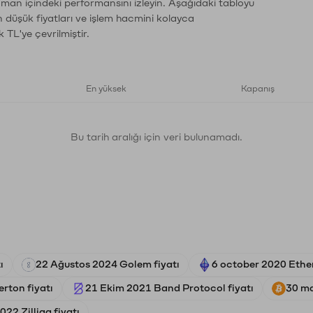
aman içindeki performansını izleyin. Aşağıdaki tabloyu
n düşük fiyatları ve işlem hacmini kolayca
 TL'ye çevrilmiştir.
En yüksek
Kapanış
Bu tarih aralığı için veri bulunamadı.
ı
22 Ağustos 2024 Golem fiyatı
6 october 2020 Ethe
rton fiyatı
21 Ekim 2021 Band Protocol fiyatı
30 ma
022 Zilliqa fiyatı