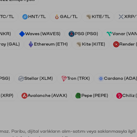
TC/TL
HNT/TL
GAL/TL
KITE/TL
XRP/
ANKR)
Waves (WAVES)
PSG (PSG)
Vanar (VA
ray (GAL)
Ethereum (ETH)
Kite (KITE)
Render
PSG)
Stellar (XLM)
Tron (TRX)
Cardano (ADA
 (XRP)
Avalanche (AVAX)
Pepe (PEPE)
Chiliz
şımaz. Paribu, dijital varlıkların alım-satımı veya saklanmasıyla ilgi