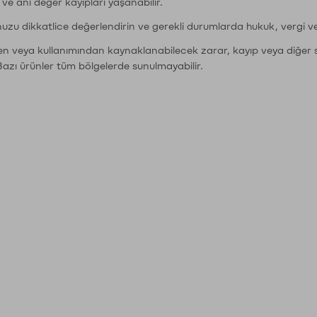
r ve ani değer kayıpları yaşanabilir.
nuzu dikkatlice değerlendirin ve gerekli durumlarda hukuk, vergi v
den veya kullanımından kaynaklanabilecek zarar, kayıp veya diğer 
Bazı ürünler tüm bölgelerde sunulmayabilir.