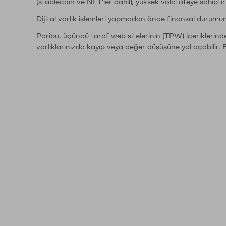
(stablecoin ve NFT'ler dahil), yüksek volatiliteye sahipti
Dijital varlık işlemleri yapmadan önce finansal durumu
Paribu, üçüncü taraf web sitelerinin (TPW) içeriklerin
varlıklarınızda kayıp veya değer düşüşüne yol açabilir. 