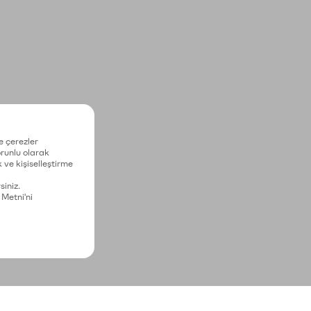
e çerezler
zorunlu olarak
 ve kişiselleştirme
siniz.
 Metni'ni