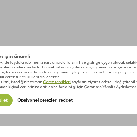
im için önemli
kilde faydalanabilmeniz için, amaçlarla sınırlı ve gizliliğe uygun olacak şekild
 verileriniz işlenmektedir. Bu web sitesinin çalışması için gerekli olan çerezler 
açık rıza vermeniz halinde deneyiminizi iyileştirmek, hizmetlerimizi geliştirmek
lı çerez türleri kullanılabilecektir.
iz izni, istediğiniz zaman
Çerez tercihleri
sayfasını ziyaret ederek değiştirebilir
enen kişisel verilerinize dair daha fazla bilgi için Çerezlere Yönelik Aydınlatma
l et
Opsiyonel çerezleri reddet