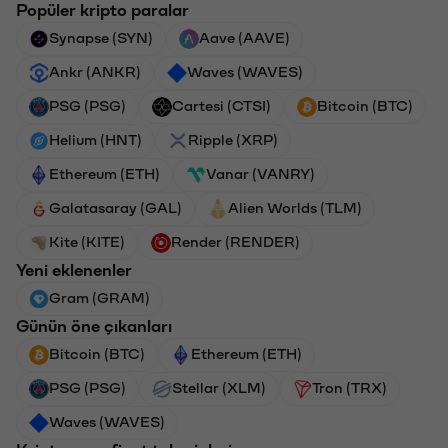
Popüler kripto paralar
Synapse (SYN)
Aave (AAVE)
Ankr (ANKR)
Waves (WAVES)
PSG (PSG)
Cartesi (CTSI)
Bitcoin (BTC)
Helium (HNT)
Ripple (XRP)
Ethereum (ETH)
Vanar (VANRY)
Galatasaray (GAL)
Alien Worlds (TLM)
Kite (KITE)
Render (RENDER)
Yeni eklenenler
Gram (GRAM)
Günün öne çıkanları
Bitcoin (BTC)
Ethereum (ETH)
PSG (PSG)
Stellar (XLM)
Tron (TRX)
Waves (WAVES)