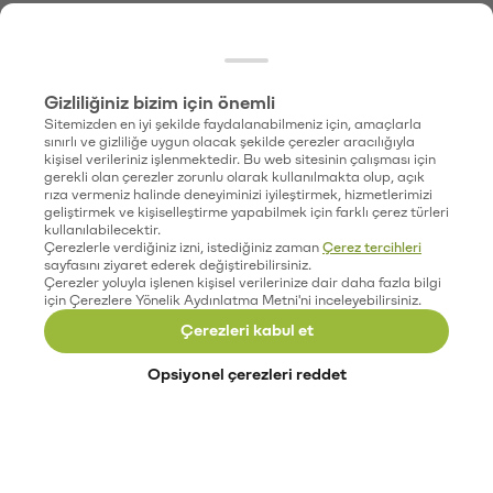
Gizliliğiniz bizim için önemli
Sitemizden en iyi şekilde faydalanabilmeniz için, amaçlarla
sınırlı ve gizliliğe uygun olacak şekilde çerezler aracılığıyla
kişisel verileriniz işlenmektedir. Bu web sitesinin çalışması için
gerekli olan çerezler zorunlu olarak kullanılmakta olup, açık
rıza vermeniz halinde deneyiminizi iyileştirmek, hizmetlerimizi
geliştirmek ve kişiselleştirme yapabilmek için farklı çerez türleri
kullanılabilecektir.
Çerezlerle verdiğiniz izni, istediğiniz zaman
Çerez tercihleri
sayfasını ziyaret ederek değiştirebilirsiniz.
Çerezler yoluyla işlenen kişisel verilerinize dair daha fazla bilgi
için Çerezlere Yönelik Aydınlatma Metni'ni inceleyebilirsiniz.
Çerezleri kabul et
Opsiyonel çerezleri reddet