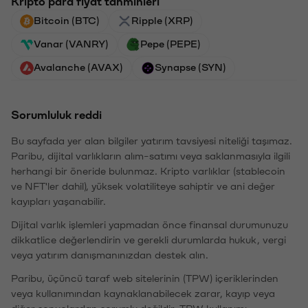
Kripto para fiyat tahminleri
Bitcoin (BTC)
Ripple (XRP)
Vanar (VANRY)
Pepe (PEPE)
Avalanche (AVAX)
Synapse (SYN)
Sorumluluk reddi
Bu sayfada yer alan bilgiler yatırım tavsiyesi niteliği taşımaz.
Paribu, dijital varlıkların alım-satımı veya saklanmasıyla ilgili
herhangi bir öneride bulunmaz. Kripto varlıklar (stablecoin
ve NFT'ler dahil), yüksek volatiliteye sahiptir ve ani değer
kayıpları yaşanabilir.
Dijital varlık işlemleri yapmadan önce finansal durumunuzu
dikkatlice değerlendirin ve gerekli durumlarda hukuk, vergi
veya yatırım danışmanınızdan destek alın.
Paribu, üçüncü taraf web sitelerinin (TPW) içeriklerinden
veya kullanımından kaynaklanabilecek zarar, kayıp veya