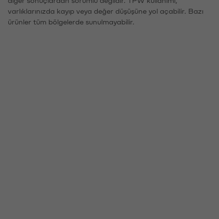
diğer sonuçlardan sorumlu değildir. TPW kullanımı,
varlıklarınızda kayıp veya değer düşüşüne yol açabilir. Bazı
ürünler tüm bölgelerde sunulmayabilir.