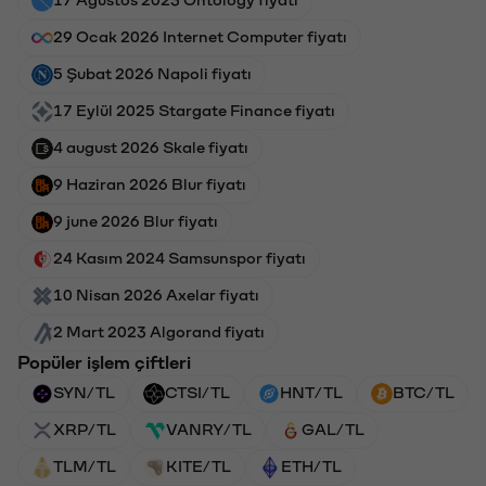
17 Ağustos 2023 Ontology fiyatı
29 Ocak 2026 Internet Computer fiyatı
5 Şubat 2026 Napoli fiyatı
17 Eylül 2025 Stargate Finance fiyatı
4 august 2026 Skale fiyatı
9 Haziran 2026 Blur fiyatı
9 june 2026 Blur fiyatı
24 Kasım 2024 Samsunspor fiyatı
10 Nisan 2026 Axelar fiyatı
2 Mart 2023 Algorand fiyatı
Popüler işlem çiftleri
SYN/TL
CTSI/TL
HNT/TL
BTC/TL
XRP/TL
VANRY/TL
GAL/TL
TLM/TL
KITE/TL
ETH/TL