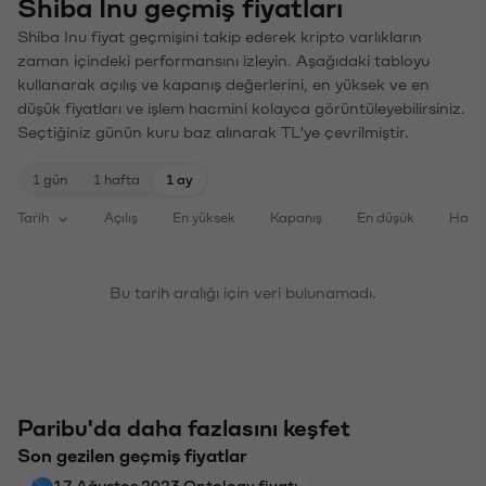
Shiba Inu geçmiş fiyatları
Shiba Inu fiyat geçmişini takip ederek kripto varlıkların
zaman içindeki performansını izleyin. Aşağıdaki tabloyu
kullanarak açılış ve kapanış değerlerini, en yüksek ve en
düşük fiyatları ve işlem hacmini kolayca görüntüleyebilirsiniz.
Seçtiğiniz günün kuru baz alınarak TL'ye çevrilmiştir.
1 gün
1 hafta
1 ay
Tarih
Açılış
En yüksek
Kapanış
En düşük
Haci
Bu tarih aralığı için veri bulunamadı.
Paribu'da daha fazlasını keşfet
Son gezilen geçmiş fiyatlar