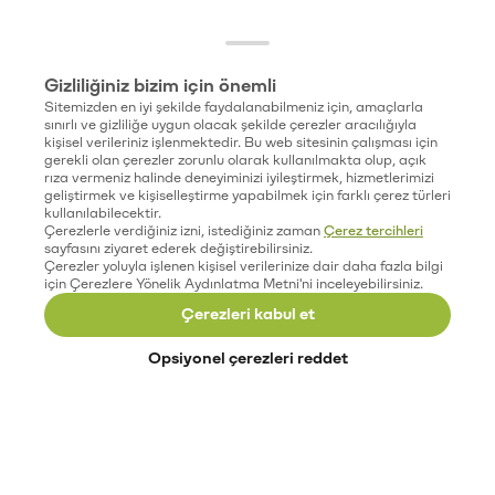
Gizliliğiniz bizim için önemli
Sitemizden en iyi şekilde faydalanabilmeniz için, amaçlarla
sınırlı ve gizliliğe uygun olacak şekilde çerezler aracılığıyla
kişisel verileriniz işlenmektedir. Bu web sitesinin çalışması için
gerekli olan çerezler zorunlu olarak kullanılmakta olup, açık
rıza vermeniz halinde deneyiminizi iyileştirmek, hizmetlerimizi
geliştirmek ve kişiselleştirme yapabilmek için farklı çerez türleri
kullanılabilecektir.
Çerezlerle verdiğiniz izni, istediğiniz zaman
Çerez tercihleri
sayfasını ziyaret ederek değiştirebilirsiniz.
Çerezler yoluyla işlenen kişisel verilerinize dair daha fazla bilgi
için Çerezlere Yönelik Aydınlatma Metni'ni inceleyebilirsiniz.
Çerezleri kabul et
Opsiyonel çerezleri reddet