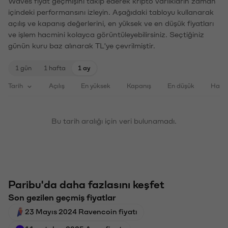
Waves fiyat geçmişini takip ederek kripto varlıkların zaman
içindeki performansını izleyin. Aşağıdaki tabloyu kullanarak
açılış ve kapanış değerlerini, en yüksek ve en düşük fiyatları
ve işlem hacmini kolayca görüntüleyebilirsiniz. Seçtiğiniz
günün kuru baz alınarak TL'ye çevrilmiştir.
1 gün
1 hafta
1 ay
Tarih
Açılış
En yüksek
Kapanış
En düşük
Haci
Bu tarih aralığı için veri bulunamadı.
Paribu'da daha fazlasını keşfet
Son gezilen geçmiş fiyatlar
23 Mayıs 2024 Ravencoin fiyatı