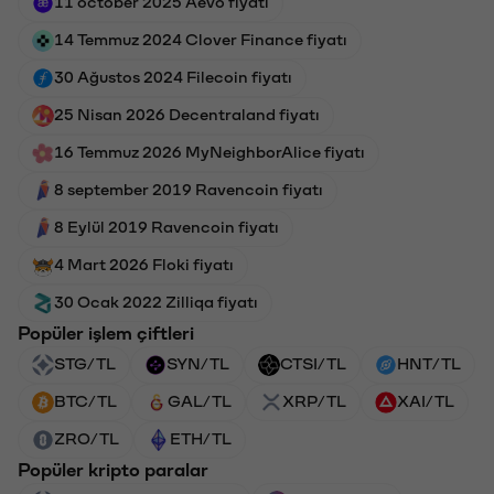
11 october 2025 Aevo fiyatı
14 Temmuz 2024 Clover Finance fiyatı
30 Ağustos 2024 Filecoin fiyatı
25 Nisan 2026 Decentraland fiyatı
16 Temmuz 2026 MyNeighborAlice fiyatı
8 september 2019 Ravencoin fiyatı
8 Eylül 2019 Ravencoin fiyatı
4 Mart 2026 Floki fiyatı
30 Ocak 2022 Zilliqa fiyatı
Popüler işlem çiftleri
STG/TL
SYN/TL
CTSI/TL
HNT/TL
BTC/TL
GAL/TL
XRP/TL
XAI/TL
ZRO/TL
ETH/TL
Popüler kripto paralar