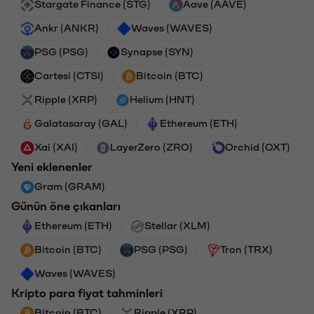
Stargate Finance (STG)
Aave (AAVE)
Ankr (ANKR)
Waves (WAVES)
PSG (PSG)
Synapse (SYN)
Cartesi (CTSI)
Bitcoin (BTC)
Ripple (XRP)
Helium (HNT)
Galatasaray (GAL)
Ethereum (ETH)
Xai (XAI)
LayerZero (ZRO)
Orchid (OXT)
Yeni eklenenler
Gram (GRAM)
Günün öne çıkanları
Ethereum (ETH)
Stellar (XLM)
Bitcoin (BTC)
PSG (PSG)
Tron (TRX)
Waves (WAVES)
Kripto para fiyat tahminleri
Bitcoin (BTC)
Ripple (XRP)