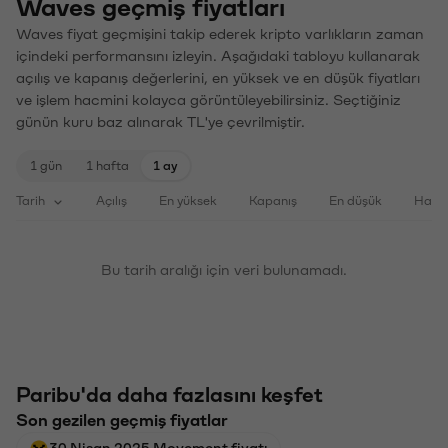
Waves geçmiş fiyatları
Waves fiyat geçmişini takip ederek kripto varlıkların zaman
içindeki performansını izleyin. Aşağıdaki tabloyu kullanarak
açılış ve kapanış değerlerini, en yüksek ve en düşük fiyatları
ve işlem hacmini kolayca görüntüleyebilirsiniz. Seçtiğiniz
günün kuru baz alınarak TL'ye çevrilmiştir.
1 gün
1 hafta
1 ay
Tarih
Açılış
En yüksek
Kapanış
En düşük
Haci
Bu tarih aralığı için veri bulunamadı.
Paribu'da daha fazlasını keşfet
Son gezilen geçmiş fiyatlar
30 Nisan 2025 Movement fiyatı