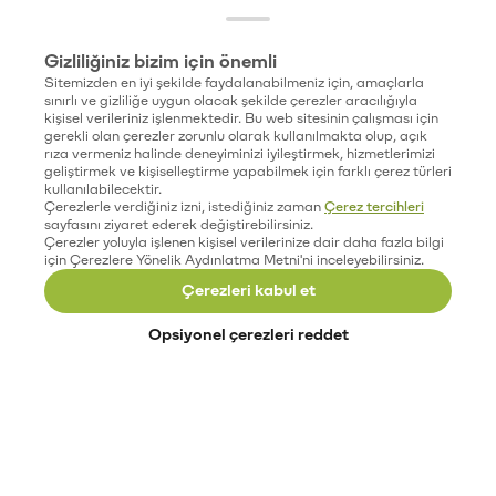
Gizliliğiniz bizim için önemli
Sitemizden en iyi şekilde faydalanabilmeniz için, amaçlarla
sınırlı ve gizliliğe uygun olacak şekilde çerezler aracılığıyla
kişisel verileriniz işlenmektedir. Bu web sitesinin çalışması için
gerekli olan çerezler zorunlu olarak kullanılmakta olup, açık
rıza vermeniz halinde deneyiminizi iyileştirmek, hizmetlerimizi
geliştirmek ve kişiselleştirme yapabilmek için farklı çerez türleri
kullanılabilecektir.
Çerezlerle verdiğiniz izni, istediğiniz zaman
Çerez tercihleri
sayfasını ziyaret ederek değiştirebilirsiniz.
Çerezler yoluyla işlenen kişisel verilerinize dair daha fazla bilgi
için Çerezlere Yönelik Aydınlatma Metni'ni inceleyebilirsiniz.
Çerezleri kabul et
Opsiyonel çerezleri reddet
Paribu’yu keşfet