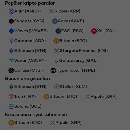
Popüler kripto paralar
Ankr (ANKR)
Ripple (XRP)
Synapse (SYN)
Aave (AAVE)
Waves (WAVES)
PSG (PSG)
Xai (XAI)
Cardano (ADA)
Bitcoin (BTC)
Ethereum (ETH)
Stargate Finance (STG)
Vanar (VANRY)
Galatasaray (GAL)
Cartesi (CTSI)
Hyperliquid (HYPE)
Günün öne çıkanları
Ethereum (ETH)
Stellar (XLM)
Tron (TRX)
Bitcoin (BTC)
Ripple (XRP)
Solana (SOL)
Kripto para fiyat tahminleri
Bitcoin (BTC)
Ripple (XRP)