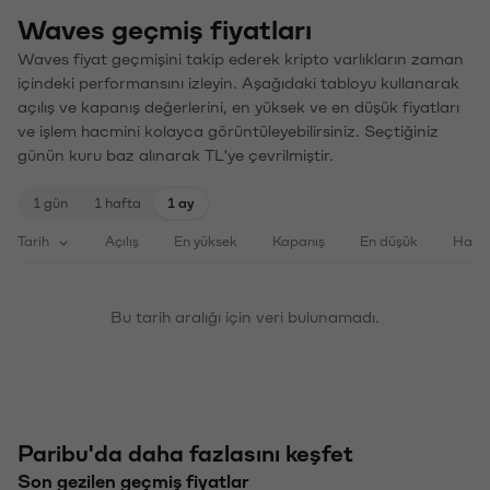
Waves geçmiş fiyatları
Waves fiyat geçmişini takip ederek kripto varlıkların zaman
içindeki performansını izleyin. Aşağıdaki tabloyu kullanarak
açılış ve kapanış değerlerini, en yüksek ve en düşük fiyatları
ve işlem hacmini kolayca görüntüleyebilirsiniz. Seçtiğiniz
günün kuru baz alınarak TL'ye çevrilmiştir.
1 gün
1 hafta
1 ay
Tarih
Açılış
En yüksek
Kapanış
En düşük
Haci
Bu tarih aralığı için veri bulunamadı.
Paribu'da daha fazlasını keşfet
Son gezilen geçmiş fiyatlar