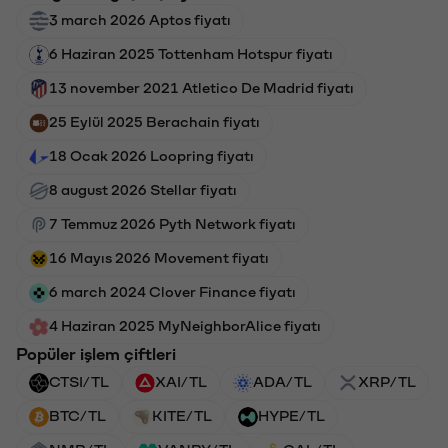
3 march 2026 Aptos fiyatı
6 Haziran 2025 Tottenham Hotspur fiyatı
13 november 2021 Atletico De Madrid fiyatı
25 Eylül 2025 Berachain fiyatı
18 Ocak 2026 Loopring fiyatı
8 august 2026 Stellar fiyatı
7 Temmuz 2026 Pyth Network fiyatı
16 Mayıs 2026 Movement fiyatı
6 march 2024 Clover Finance fiyatı
4 Haziran 2025 MyNeighborAlice fiyatı
Popüler işlem çiftleri
CTSI/TL
XAI/TL
ADA/TL
XRP/TL
BTC/TL
KITE/TL
HYPE/TL