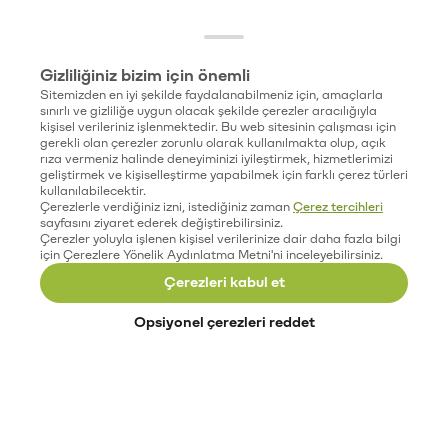
Gizliliğiniz bizim için önemli
Sitemizden en iyi şekilde faydalanabilmeniz için, amaçlarla
sınırlı ve gizliliğe uygun olacak şekilde çerezler aracılığıyla
kişisel verileriniz işlenmektedir. Bu web sitesinin çalışması için
gerekli olan çerezler zorunlu olarak kullanılmakta olup, açık
rıza vermeniz halinde deneyiminizi iyileştirmek, hizmetlerimizi
geliştirmek ve kişiselleştirme yapabilmek için farklı çerez türleri
kullanılabilecektir.
Çerezlerle verdiğiniz izni, istediğiniz zaman
Çerez tercihleri
sayfasını ziyaret ederek değiştirebilirsiniz.
Çerezler yoluyla işlenen kişisel verilerinize dair daha fazla bilgi
için Çerezlere Yönelik Aydınlatma Metni'ni inceleyebilirsiniz.
Çerezleri kabul et
Opsiyonel çerezleri reddet