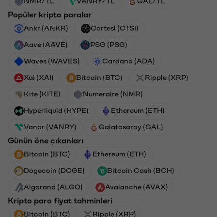
NMR/TL
VANRY/TL
GAL/TL
Popüler kripto paralar
Ankr (ANKR)
Cartesi (CTSI)
Aave (AAVE)
PSG (PSG)
Waves (WAVES)
Cardano (ADA)
Xai (XAI)
Bitcoin (BTC)
Ripple (XRP)
Kite (KITE)
Numeraire (NMR)
Hyperliquid (HYPE)
Ethereum (ETH)
Vanar (VANRY)
Galatasaray (GAL)
Günün öne çıkanları
Bitcoin (BTC)
Ethereum (ETH)
Dogecoin (DOGE)
Bitcoin Cash (BCH)
Algorand (ALGO)
Avalanche (AVAX)
Kripto para fiyat tahminleri
Bitcoin (BTC)
Ripple (XRP)