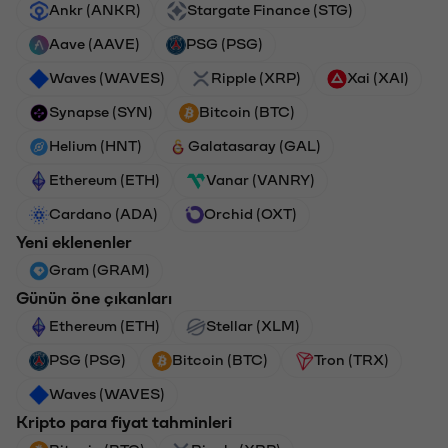
Ankr (ANKR)
Stargate Finance (STG)
Aave (AAVE)
PSG (PSG)
Waves (WAVES)
Ripple (XRP)
Xai (XAI)
Synapse (SYN)
Bitcoin (BTC)
Helium (HNT)
Galatasaray (GAL)
Ethereum (ETH)
Vanar (VANRY)
Cardano (ADA)
Orchid (OXT)
Yeni eklenenler
Gram (GRAM)
Günün öne çıkanları
Ethereum (ETH)
Stellar (XLM)
PSG (PSG)
Bitcoin (BTC)
Tron (TRX)
Waves (WAVES)
Kripto para fiyat tahminleri