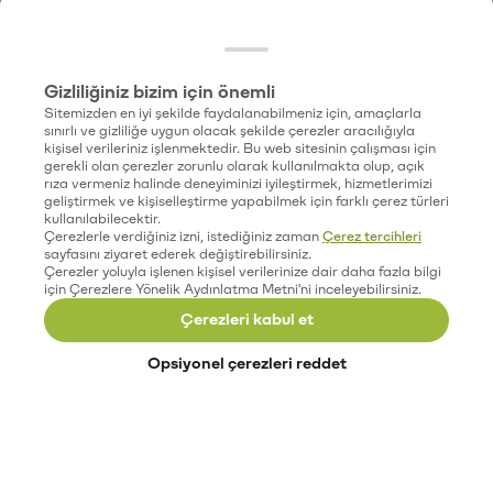
Gizliliğiniz bizim için önemli
Sitemizden en iyi şekilde faydalanabilmeniz için, amaçlarla
sınırlı ve gizliliğe uygun olacak şekilde çerezler aracılığıyla
kişisel verileriniz işlenmektedir. Bu web sitesinin çalışması için
gerekli olan çerezler zorunlu olarak kullanılmakta olup, açık
rıza vermeniz halinde deneyiminizi iyileştirmek, hizmetlerimizi
geliştirmek ve kişiselleştirme yapabilmek için farklı çerez türleri
kullanılabilecektir.
Çerezlerle verdiğiniz izni, istediğiniz zaman
Çerez tercihleri
sayfasını ziyaret ederek değiştirebilirsiniz.
Çerezler yoluyla işlenen kişisel verilerinize dair daha fazla bilgi
için Çerezlere Yönelik Aydınlatma Metni'ni inceleyebilirsiniz.
Çerezleri kabul et
Opsiyonel çerezleri reddet