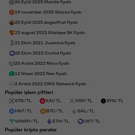
26 Eylül 2025 Mantle fiyatı
19 november 2025 Stacks fiyatı
20 Eylül 2025 dogwifhat fiyatı
23 august 2023 Göztepe SK fiyatı
21 Ekim 2021 Juventus fiyatı
28 Ekim 2023 Orchid fiyatı
20 Aralık 2022 Mina fiyatı
12 Nisan 2023 Neo fiyatı
2 Aralık 2022 OMG Network fiyatı
Popüler işlem çiftleri
STG/TL
XAI/TL
XRP/TL
SYN/TL
HNT/TL
BTC/TL
GAL/TL
VANRY/TL
ETH/TL
OXT/TL
Popüler kripto paralar