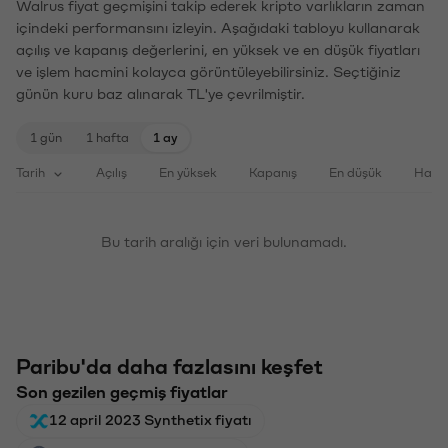
Walrus fiyat geçmişini takip ederek kripto varlıkların zaman
içindeki performansını izleyin. Aşağıdaki tabloyu kullanarak
açılış ve kapanış değerlerini, en yüksek ve en düşük fiyatları
ve işlem hacmini kolayca görüntüleyebilirsiniz. Seçtiğiniz
günün kuru baz alınarak TL'ye çevrilmiştir.
1 gün
1 hafta
1 ay
Tarih
Açılış
En yüksek
Kapanış
En düşük
Haci
Bu tarih aralığı için veri bulunamadı.
Paribu'da daha fazlasını keşfet
Son gezilen geçmiş fiyatlar
12 april 2023 Synthetix fiyatı