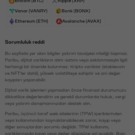
Bitcoin (BTC)
Ripple (XRP)
Vanar (VANRY)
Bonk (BONK)
Ethereum (ETH)
Avalanche (AVAX)
Sorumluluk reddi
Bu sayfada yer alan bilgiler yatırım tavsiyesi niteliği taşımaz.
Paribu, dijital varlıkların alım-satımı veya saklanmasıyla ilgili
herhangi bir öneride bulunmaz. Kripto varlıklar (stablecoin
ve NFT'ler dahil), yüksek volatiliteye sahiptir ve ani değer
kayıpları yaşanabilir.
Dijital varlık işlemleri yapmadan önce finansal durumunuzu
dikkatlice değerlendirin ve gerekli durumlarda hukuk, vergi
veya yatırım danışmanınızdan destek alın.
Paribu, üçüncü taraf web sitelerinin (TPW) içeriklerinden
veya kullanımından kaynaklanabilecek zarar, kayıp veya
diğer sonuçlardan sorumlu değildir. TPW kullanımı,
varlıklarınızda kayıp veya değer düşüşüne yol açabilir. Bazı