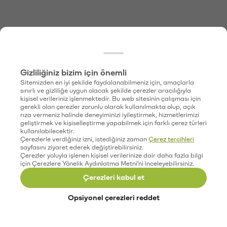
Gizliliğiniz bizim için önemli
Sitemizden en iyi şekilde faydalanabilmeniz için, amaçlarla
sınırlı ve gizliliğe uygun olacak şekilde çerezler aracılığıyla
kişisel verileriniz işlenmektedir. Bu web sitesinin çalışması için
gerekli olan çerezler zorunlu olarak kullanılmakta olup, açık
rıza vermeniz halinde deneyiminizi iyileştirmek, hizmetlerimizi
geliştirmek ve kişiselleştirme yapabilmek için farklı çerez türleri
kullanılabilecektir.
Çerezlerle verdiğiniz izni, istediğiniz zaman
Çerez tercihleri
sayfasını ziyaret ederek değiştirebilirsiniz.
Çerezler yoluyla işlenen kişisel verilerinize dair daha fazla bilgi
için Çerezlere Yönelik Aydınlatma Metni'ni inceleyebilirsiniz.
Çerezleri kabul et
Opsiyonel çerezleri reddet