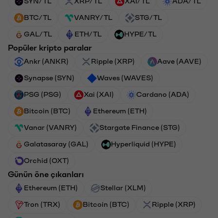
SYN/TL
XRP/TL
XAI/TL
ADA/TL
BTC/TL
VANRY/TL
STG/TL
GAL/TL
ETH/TL
HYPE/TL
Popüler kripto paralar
Ankr (ANKR)
Ripple (XRP)
Aave (AAVE)
Synapse (SYN)
Waves (WAVES)
PSG (PSG)
Xai (XAI)
Cardano (ADA)
Bitcoin (BTC)
Ethereum (ETH)
Vanar (VANRY)
Stargate Finance (STG)
Galatasaray (GAL)
Hyperliquid (HYPE)
Orchid (OXT)
Günün öne çıkanları
Ethereum (ETH)
Stellar (XLM)
Tron (TRX)
Bitcoin (BTC)
Ripple (XRP)