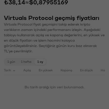
₺38,14
≈
$0,87955169
Virtuals Protocol geçmiş fiyatları
Virtuals Protocol fiyat geçmişini takip ederek kripto
varlıkların zaman içindeki performansını izleyin. Aşağıdaki
tabloyu kullanarak açılış ve kapanış değerlerini, en yüksek ve
en düşük fiyatları ve işlem hacmini kolayca
görüntüleyebilirsiniz. Seçtiğiniz günün kuru baz alınarak
TL'ye çevrilmiştir.
1 gün
1 hafta
1 ay
Tarih
Açılış
En yüksek
Kapanış
En düşük
Haci
Bu tarih aralığı için veri bulunamadı.