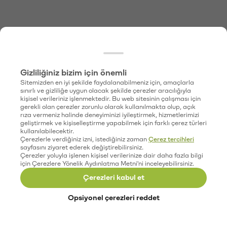
Gizliliğiniz bizim için önemli
Sitemizden en iyi şekilde faydalanabilmeniz için, amaçlarla
sınırlı ve gizliliğe uygun olacak şekilde çerezler aracılığıyla
kişisel verileriniz işlenmektedir. Bu web sitesinin çalışması için
gerekli olan çerezler zorunlu olarak kullanılmakta olup, açık
rıza vermeniz halinde deneyiminizi iyileştirmek, hizmetlerimizi
geliştirmek ve kişiselleştirme yapabilmek için farklı çerez türleri
kullanılabilecektir.
Çerezlerle verdiğiniz izni, istediğiniz zaman
Çerez tercihleri
sayfasını ziyaret ederek değiştirebilirsiniz.
Çerezler yoluyla işlenen kişisel verilerinize dair daha fazla bilgi
için Çerezlere Yönelik Aydınlatma Metni'ni inceleyebilirsiniz.
Çerezleri kabul et
Opsiyonel çerezleri reddet