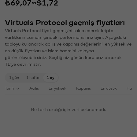
₺69,07
≈
$1,72
Virtuals Protocol geçmiş fiyatları
Virtuals Protocol fiyat geçmişini takip ederek kripto
varlıkların zaman içindeki performansını izleyin. Aşağıdaki
tabloyu kullanarak açılış ve kapanış değerlerini, en yüksek ve
en düşük fiyatları ve işlem hacmini kolayca
görüntüleyebilirsiniz. Seçtiğiniz günün kuru baz alınarak
TL'ye çevrilmiştir.
1 gün
1 hafta
1 ay
Tarih
Açılış
En yüksek
Kapanış
En düşük
Haci
Bu tarih aralığı için veri bulunamadı.