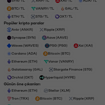
SYN/TL
XRP/TL
XAI/TL
ADA/TL
BTC/TL
VANRY/TL
GAL/TL
ETH/TL
STG/TL
OXT/TL
Popüler kripto paralar
Ankr (ANKR)
Ripple (XRP)
Synapse (SYN)
Aave (AAVE)
Waves (WAVES)
PSG (PSG)
Xai (XAI)
Cardano (ADA)
Bitcoin (BTC)
Ethereum (ETH)
Vanar (VANRY)
Galatasaray (GAL)
Stargate Finance (STG)
Orchid (OXT)
Hyperliquid (HYPE)
Günün öne çıkanları
Ethereum (ETH)
Stellar (XLM)
Tron (TRX)
Bitcoin (BTC)
Ripple (XRP)