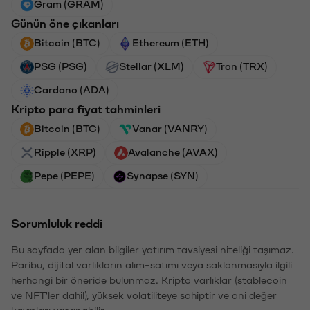
Gram (GRAM)
Günün öne çıkanları
Bitcoin (BTC)
Ethereum (ETH)
PSG (PSG)
Stellar (XLM)
Tron (TRX)
Cardano (ADA)
Kripto para fiyat tahminleri
Bitcoin (BTC)
Vanar (VANRY)
Ripple (XRP)
Avalanche (AVAX)
Pepe (PEPE)
Synapse (SYN)
Sorumluluk reddi
Bu sayfada yer alan bilgiler yatırım tavsiyesi niteliği taşımaz.
Paribu, dijital varlıkların alım-satımı veya saklanmasıyla ilgili
herhangi bir öneride bulunmaz. Kripto varlıklar (stablecoin
ve NFT'ler dahil), yüksek volatiliteye sahiptir ve ani değer