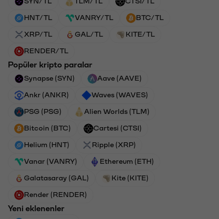
SYN/TL
TLM/TL
CTSI/TL
HNT/TL
VANRY/TL
BTC/TL
XRP/TL
GAL/TL
KITE/TL
RENDER/TL
Popüler kripto paralar
Synapse (SYN)
Aave (AAVE)
Ankr (ANKR)
Waves (WAVES)
PSG (PSG)
Alien Worlds (TLM)
Bitcoin (BTC)
Cartesi (CTSI)
Helium (HNT)
Ripple (XRP)
Vanar (VANRY)
Ethereum (ETH)
Galatasaray (GAL)
Kite (KITE)
Render (RENDER)
Yeni eklenenler