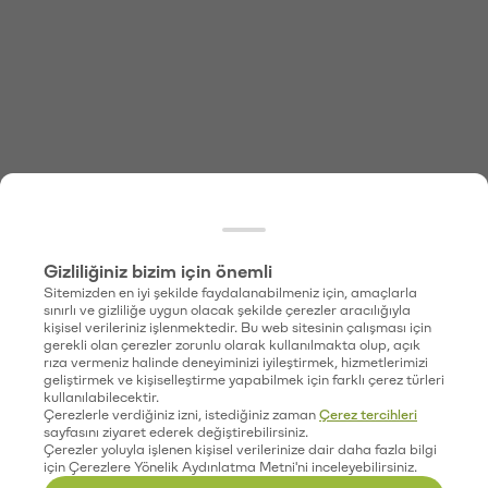
Gizliliğiniz bizim için önemli
Sitemizden en iyi şekilde faydalanabilmeniz için, amaçlarla
sınırlı ve gizliliğe uygun olacak şekilde çerezler aracılığıyla
kişisel verileriniz işlenmektedir. Bu web sitesinin çalışması için
gerekli olan çerezler zorunlu olarak kullanılmakta olup, açık
rıza vermeniz halinde deneyiminizi iyileştirmek, hizmetlerimizi
geliştirmek ve kişiselleştirme yapabilmek için farklı çerez türleri
kullanılabilecektir.
Çerezlerle verdiğiniz izni, istediğiniz zaman
Çerez tercihleri
sayfasını ziyaret ederek değiştirebilirsiniz.
Çerezler yoluyla işlenen kişisel verilerinize dair daha fazla bilgi
için Çerezlere Yönelik Aydınlatma Metni'ni inceleyebilirsiniz.