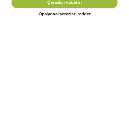
Çerezleri kabul et
Opsiyonel çerezleri reddet
Paribu’yu keşfet
Eğitimler
Etkinlikler
Açık pozisyonlar
Paribu sistem durumu
API dokümantasyonu
Paribu rehberi
Kripto varlık nasıl alınır?
Kripto varlık nedir?
Paribu para yatırma
Paribu para çekme