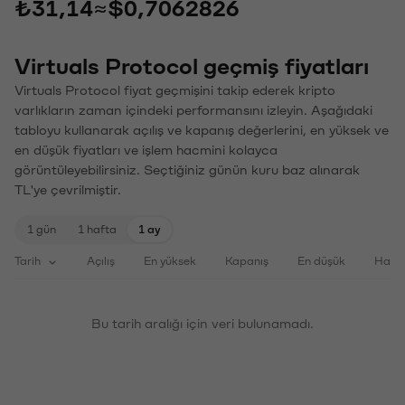
₺31,14
≈
$0,7062826
Virtuals Protocol geçmiş fiyatları
Virtuals Protocol fiyat geçmişini takip ederek kripto
varlıkların zaman içindeki performansını izleyin. Aşağıdaki
tabloyu kullanarak açılış ve kapanış değerlerini, en yüksek ve
en düşük fiyatları ve işlem hacmini kolayca
görüntüleyebilirsiniz. Seçtiğiniz günün kuru baz alınarak
TL'ye çevrilmiştir.
1 gün
1 hafta
1 ay
Tarih
Açılış
En yüksek
Kapanış
En düşük
Haci
Bu tarih aralığı için veri bulunamadı.