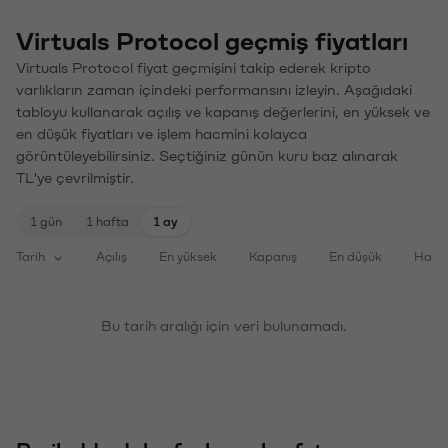
Virtuals Protocol geçmiş fiyatları
Virtuals Protocol fiyat geçmişini takip ederek kripto
varlıkların zaman içindeki performansını izleyin. Aşağıdaki
tabloyu kullanarak açılış ve kapanış değerlerini, en yüksek ve
en düşük fiyatları ve işlem hacmini kolayca
görüntüleyebilirsiniz. Seçtiğiniz günün kuru baz alınarak
TL'ye çevrilmiştir.
1 gün
1 hafta
1 ay
Tarih
Açılış
En yüksek
Kapanış
En düşük
Haci
Bu tarih aralığı için veri bulunamadı.