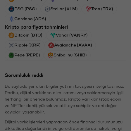
PSG (PSG)
Stellar (XLM)
Tron (TRX)
Cardano (ADA)
Kripto para fiyat tahminleri
Bitcoin (BTC)
Vanar (VANRY)
Ripple (XRP)
Avalanche (AVAX)
Pepe (PEPE)
Shiba Inu (SHIB)
Sorumluluk reddi
Bu sayfada yer alan bilgiler yatırım tavsiyesi niteliği taşımaz.
Paribu, dijital varlıkların alım-satımı veya saklanmasıyla ilgili
herhangi bir öneride bulunmaz. Kripto varlıklar (stablecoin
ve NFT'ler dahil), yüksek volatiliteye sahiptir ve ani değer
kayıpları yaşanabilir.
Dijital varlık işlemleri yapmadan önce finansal durumunuzu
dikkatlice değerlendirin ve gerekli durumlarda hukuk, vergi