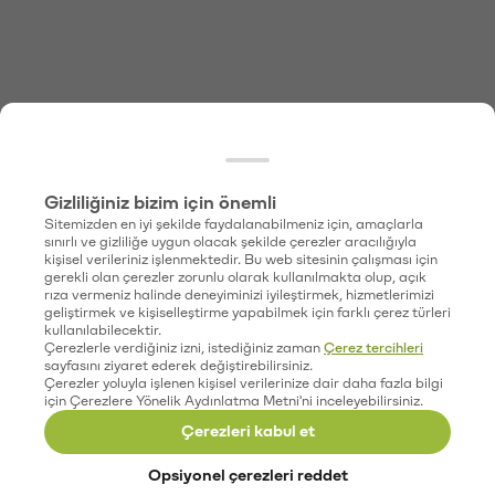
Gizliliğiniz bizim için önemli
Sitemizden en iyi şekilde faydalanabilmeniz için, amaçlarla
sınırlı ve gizliliğe uygun olacak şekilde çerezler aracılığıyla
kişisel verileriniz işlenmektedir. Bu web sitesinin çalışması için
gerekli olan çerezler zorunlu olarak kullanılmakta olup, açık
rıza vermeniz halinde deneyiminizi iyileştirmek, hizmetlerimizi
geliştirmek ve kişiselleştirme yapabilmek için farklı çerez türleri
kullanılabilecektir.
Çerezlerle verdiğiniz izni, istediğiniz zaman
Çerez tercihleri
sayfasını ziyaret ederek değiştirebilirsiniz.
Çerezler yoluyla işlenen kişisel verilerinize dair daha fazla bilgi
için Çerezlere Yönelik Aydınlatma Metni'ni inceleyebilirsiniz.
Çerezleri kabul et
Opsiyonel çerezleri reddet