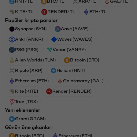
HNT/TL
BTC/TL
XRP/TL
GAL/TL
KITE/TL
RENDER/TL
ETH/TL
Popüler kripto paralar
Synapse (SYN)
Aave (AAVE)
Ankr (ANKR)
Waves (WAVES)
PSG (PSG)
Vanar (VANRY)
Alien Worlds (TLM)
Bitcoin (BTC)
Ripple (XRP)
Helium (HNT)
Ethereum (ETH)
Galatasaray (GAL)
Kite (KITE)
Render (RENDER)
Tron (TRX)
Yeni eklenenler
Gram (GRAM)
Günün öne çıkanları
Bitcoin (BTC)
Ethereum (ETH)