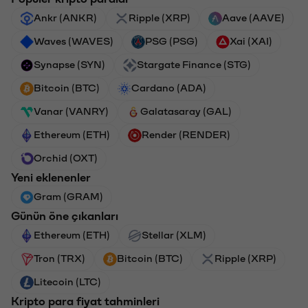
Ankr (ANKR)
Ripple (XRP)
Aave (AAVE)
Waves (WAVES)
PSG (PSG)
Xai (XAI)
Synapse (SYN)
Stargate Finance (STG)
Bitcoin (BTC)
Cardano (ADA)
Vanar (VANRY)
Galatasaray (GAL)
Ethereum (ETH)
Render (RENDER)
Orchid (OXT)
Yeni eklenenler
Gram (GRAM)
Günün öne çıkanları
Ethereum (ETH)
Stellar (XLM)
Tron (TRX)
Bitcoin (BTC)
Ripple (XRP)
Litecoin (LTC)
Kripto para fiyat tahminleri