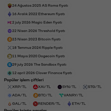
24 Ağustos 2025 AS Roma fiyatı
16 Aralık 2022 Ethereum fiyatı
2 july 2026 Magic Eden fiyatı
22 Nisan 2026 Threshold fiyatı
23 Nisan 2023 Bitcoin fiyatı
18 Temmuz 2024 Ripple fiyatı
11 Mayıs 2020 Dogecoin fiyatı
29 july 2026 The Sandbox fiyatı
12 april 2026 Clover Finance fiyatı
Popüler işlem çiftleri
XRP/TL
XAI/TL
SYN/TL
STG/TL
ADA/TL
BTC/TL
VANRY/TL
GAL/TL
RENDER/TL
ETH/TL
Popüler kripto paralar