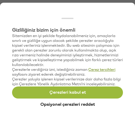
Gizliliğiniz bizim için önemli
Sitemizden en iyi şekilde faydalanabilmeniz için, amaçlarla
sınırlı ve gizliliğe uygun olacak şekilde çerezler aracılığıyla
kişisel verileriniz işlenmektedir. Bu web sitesinin çalışması için
gerekli olan çerezler zorunlu olarak kullanılmakta olup, açık
rıza vermeniz halinde deneyiminizi iyileştirmek, hizmetlerimizi
geliştirmek ve kişiselleştirme yapabilmek için farklı çerez türleri
kullanılabilecektir.
Çerezlerle verdiğiniz izni, istediğiniz zaman
Çerez tercihleri
sayfasını ziyaret ederek değiştirebilirsiniz.
Çerezler yoluyla işlenen kişisel verilerinize dair daha fazla bilgi
için Çerezlere Yönelik Aydınlatma Metni'ni inceleyebilirsiniz.
Çerezleri kabul et
Opsiyonel çerezleri reddet