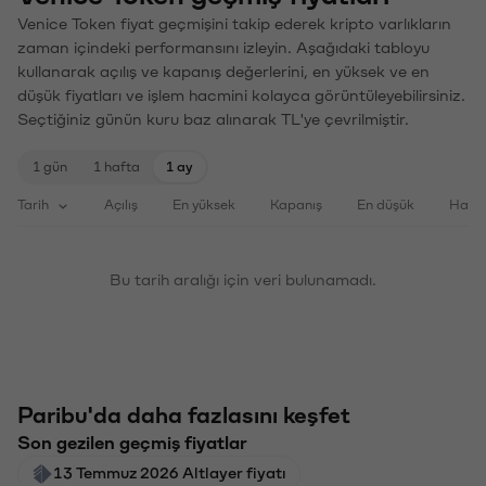
Venice Token fiyat geçmişini takip ederek kripto varlıkların
zaman içindeki performansını izleyin. Aşağıdaki tabloyu
kullanarak açılış ve kapanış değerlerini, en yüksek ve en
düşük fiyatları ve işlem hacmini kolayca görüntüleyebilirsiniz.
Seçtiğiniz günün kuru baz alınarak TL'ye çevrilmiştir.
1 gün
1 hafta
1 ay
Tarih
Açılış
En yüksek
Kapanış
En düşük
Haci
Bu tarih aralığı için veri bulunamadı.
Paribu'da daha fazlasını keşfet
Son gezilen geçmiş fiyatlar
13 Temmuz 2026 Altlayer fiyatı