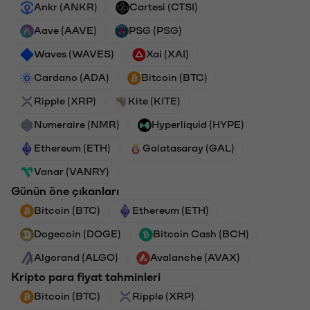
Ankr (ANKR)
Cartesi (CTSI)
Aave (AAVE)
PSG (PSG)
Waves (WAVES)
Xai (XAI)
Cardano (ADA)
Bitcoin (BTC)
Ripple (XRP)
Kite (KITE)
Numeraire (NMR)
Hyperliquid (HYPE)
Ethereum (ETH)
Galatasaray (GAL)
Vanar (VANRY)
Günün öne çıkanları
Bitcoin (BTC)
Ethereum (ETH)
Dogecoin (DOGE)
Bitcoin Cash (BCH)
Algorand (ALGO)
Avalanche (AVAX)
Kripto para fiyat tahminleri
Bitcoin (BTC)
Ripple (XRP)