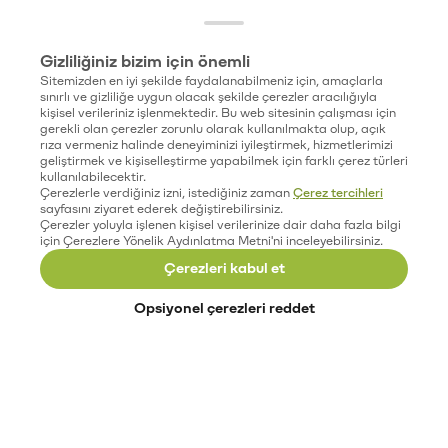
Gizliliğiniz bizim için önemli
Sitemizden en iyi şekilde faydalanabilmeniz için, amaçlarla
sınırlı ve gizliliğe uygun olacak şekilde çerezler aracılığıyla
kişisel verileriniz işlenmektedir. Bu web sitesinin çalışması için
gerekli olan çerezler zorunlu olarak kullanılmakta olup, açık
rıza vermeniz halinde deneyiminizi iyileştirmek, hizmetlerimizi
geliştirmek ve kişiselleştirme yapabilmek için farklı çerez türleri
kullanılabilecektir.
Çerezlerle verdiğiniz izni, istediğiniz zaman
Çerez tercihleri
sayfasını ziyaret ederek değiştirebilirsiniz.
Çerezler yoluyla işlenen kişisel verilerinize dair daha fazla bilgi
için Çerezlere Yönelik Aydınlatma Metni'ni inceleyebilirsiniz.
Çerezleri kabul et
Opsiyonel çerezleri reddet
Paribu’yu keşfet