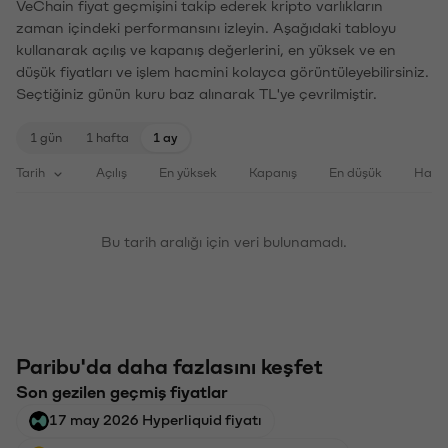
VeChain fiyat geçmişini takip ederek kripto varlıkların
zaman içindeki performansını izleyin. Aşağıdaki tabloyu
kullanarak açılış ve kapanış değerlerini, en yüksek ve en
düşük fiyatları ve işlem hacmini kolayca görüntüleyebilirsiniz.
Seçtiğiniz günün kuru baz alınarak TL'ye çevrilmiştir.
1 gün
1 hafta
1 ay
Tarih
Açılış
En yüksek
Kapanış
En düşük
Haci
Bu tarih aralığı için veri bulunamadı.
Paribu'da daha fazlasını keşfet
Son gezilen geçmiş fiyatlar
17 may 2026 Hyperliquid fiyatı