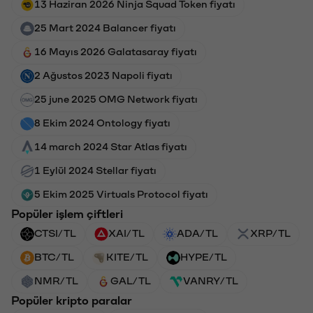
13 Haziran 2026 Ninja Squad Token fiyatı
25 Mart 2024 Balancer fiyatı
16 Mayıs 2026 Galatasaray fiyatı
2 Ağustos 2023 Napoli fiyatı
25 june 2025 OMG Network fiyatı
8 Ekim 2024 Ontology fiyatı
14 march 2024 Star Atlas fiyatı
1 Eylül 2024 Stellar fiyatı
5 Ekim 2025 Virtuals Protocol fiyatı
Popüler işlem çiftleri
CTSI/TL
XAI/TL
ADA/TL
XRP/TL
BTC/TL
KITE/TL
HYPE/TL
NMR/TL
GAL/TL
VANRY/TL
Popüler kripto paralar