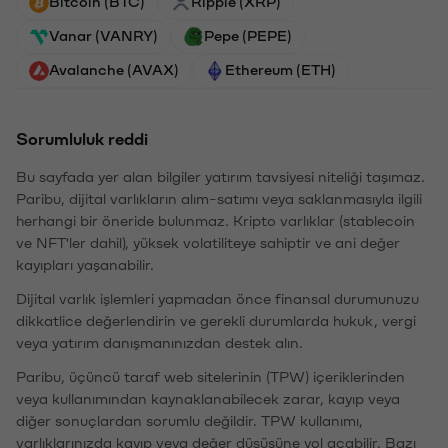
Bitcoin (BTC)
Ripple (XRP)
Vanar (VANRY)
Pepe (PEPE)
Avalanche (AVAX)
Ethereum (ETH)
Sorumluluk reddi
Bu sayfada yer alan bilgiler yatırım tavsiyesi niteliği taşımaz.
Paribu, dijital varlıkların alım-satımı veya saklanmasıyla ilgili
herhangi bir öneride bulunmaz. Kripto varlıklar (stablecoin
ve NFT'ler dahil), yüksek volatiliteye sahiptir ve ani değer
kayıpları yaşanabilir.
Dijital varlık işlemleri yapmadan önce finansal durumunuzu
dikkatlice değerlendirin ve gerekli durumlarda hukuk, vergi
veya yatırım danışmanınızdan destek alın.
Paribu, üçüncü taraf web sitelerinin (TPW) içeriklerinden
veya kullanımından kaynaklanabilecek zarar, kayıp veya
diğer sonuçlardan sorumlu değildir. TPW kullanımı,
varlıklarınızda kayıp veya değer düşüşüne yol açabilir. Bazı