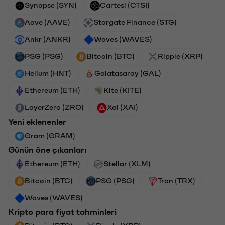
Synapse (SYN)
Cartesi (CTSI)
Aave (AAVE)
Stargate Finance (STG)
Ankr (ANKR)
Waves (WAVES)
PSG (PSG)
Bitcoin (BTC)
Ripple (XRP)
Helium (HNT)
Galatasaray (GAL)
Ethereum (ETH)
Kite (KITE)
LayerZero (ZRO)
Xai (XAI)
Yeni eklenenler
Gram (GRAM)
Günün öne çıkanları
Ethereum (ETH)
Stellar (XLM)
Bitcoin (BTC)
PSG (PSG)
Tron (TRX)
Waves (WAVES)
Kripto para fiyat tahminleri