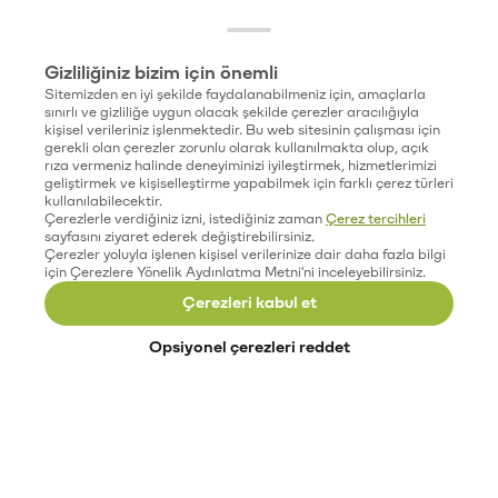
Gizliliğiniz bizim için önemli
Sitemizden en iyi şekilde faydalanabilmeniz için, amaçlarla
sınırlı ve gizliliğe uygun olacak şekilde çerezler aracılığıyla
kişisel verileriniz işlenmektedir. Bu web sitesinin çalışması için
gerekli olan çerezler zorunlu olarak kullanılmakta olup, açık
rıza vermeniz halinde deneyiminizi iyileştirmek, hizmetlerimizi
geliştirmek ve kişiselleştirme yapabilmek için farklı çerez türleri
kullanılabilecektir.
Çerezlerle verdiğiniz izni, istediğiniz zaman
Çerez tercihleri
sayfasını ziyaret ederek değiştirebilirsiniz.
Çerezler yoluyla işlenen kişisel verilerinize dair daha fazla bilgi
için Çerezlere Yönelik Aydınlatma Metni'ni inceleyebilirsiniz.
Çerezleri kabul et
Opsiyonel çerezleri reddet