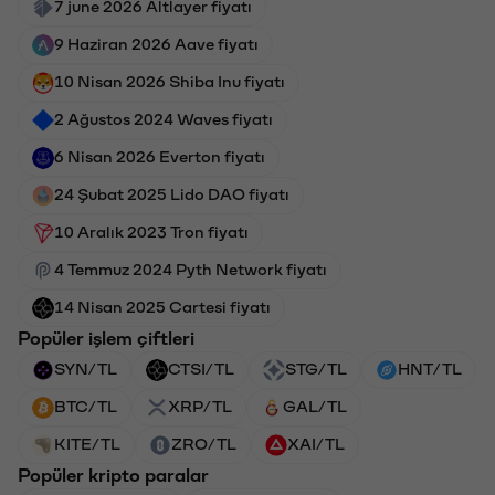
7 june 2026 Altlayer fiyatı
9 Haziran 2026 Aave fiyatı
10 Nisan 2026 Shiba Inu fiyatı
2 Ağustos 2024 Waves fiyatı
6 Nisan 2026 Everton fiyatı
24 Şubat 2025 Lido DAO fiyatı
10 Aralık 2023 Tron fiyatı
4 Temmuz 2024 Pyth Network fiyatı
14 Nisan 2025 Cartesi fiyatı
Popüler işlem çiftleri
SYN/TL
CTSI/TL
STG/TL
HNT/TL
BTC/TL
XRP/TL
GAL/TL
KITE/TL
ZRO/TL
XAI/TL
Popüler kripto paralar