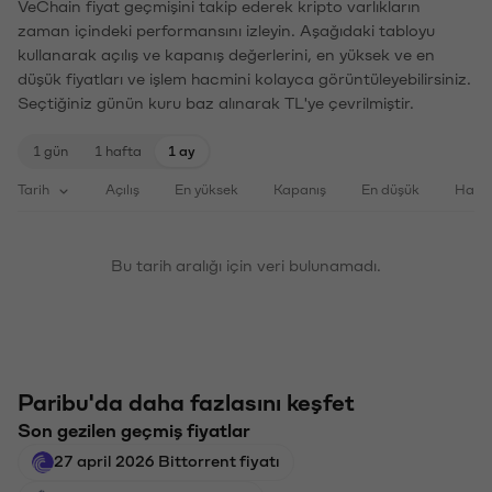
VeChain fiyat geçmişini takip ederek kripto varlıkların
zaman içindeki performansını izleyin. Aşağıdaki tabloyu
kullanarak açılış ve kapanış değerlerini, en yüksek ve en
düşük fiyatları ve işlem hacmini kolayca görüntüleyebilirsiniz.
Seçtiğiniz günün kuru baz alınarak TL'ye çevrilmiştir.
1 gün
1 hafta
1 ay
Tarih
Açılış
En yüksek
Kapanış
En düşük
Haci
Bu tarih aralığı için veri bulunamadı.
Paribu'da daha fazlasını keşfet
Son gezilen geçmiş fiyatlar
27 april 2026 Bittorrent fiyatı