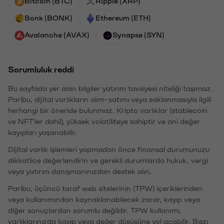
Bitcoin (BTC)
Ripple (XRP)
Bonk (BONK)
Ethereum (ETH)
Avalanche (AVAX)
Synapse (SYN)
Sorumluluk reddi
Bu sayfada yer alan bilgiler yatırım tavsiyesi niteliği taşımaz.
Paribu, dijital varlıkların alım-satımı veya saklanmasıyla ilgili
herhangi bir öneride bulunmaz. Kripto varlıklar (stablecoin
ve NFT'ler dahil), yüksek volatiliteye sahiptir ve ani değer
kayıpları yaşanabilir.
Dijital varlık işlemleri yapmadan önce finansal durumunuzu
dikkatlice değerlendirin ve gerekli durumlarda hukuk, vergi
veya yatırım danışmanınızdan destek alın.
Paribu, üçüncü taraf web sitelerinin (TPW) içeriklerinden
veya kullanımından kaynaklanabilecek zarar, kayıp veya
diğer sonuçlardan sorumlu değildir. TPW kullanımı,
varlıklarınızda kayıp veya değer düşüşüne yol açabilir. Bazı