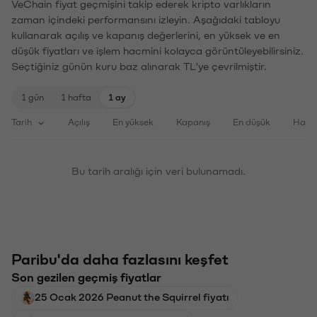
VeChain fiyat geçmişini takip ederek kripto varlıkların
zaman içindeki performansını izleyin. Aşağıdaki tabloyu
kullanarak açılış ve kapanış değerlerini, en yüksek ve en
düşük fiyatları ve işlem hacmini kolayca görüntüleyebilirsiniz.
Seçtiğiniz günün kuru baz alınarak TL'ye çevrilmiştir.
1 gün
1 hafta
1 ay
Tarih
Açılış
En yüksek
Kapanış
En düşük
Haci
Bu tarih aralığı için veri bulunamadı.
Paribu'da daha fazlasını keşfet
Son gezilen geçmiş fiyatlar
25 Ocak 2026 Peanut the Squirrel fiyatı