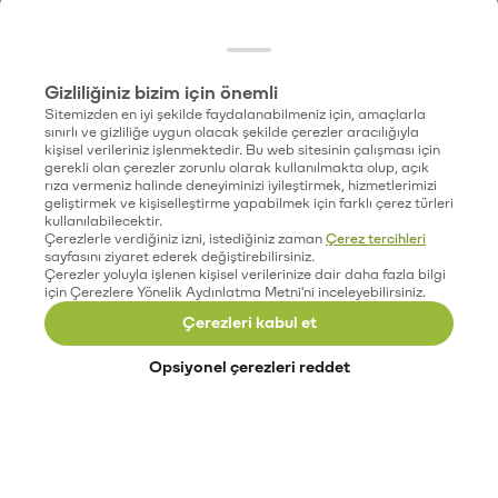
Gizliliğiniz bizim için önemli
Sitemizden en iyi şekilde faydalanabilmeniz için, amaçlarla
sınırlı ve gizliliğe uygun olacak şekilde çerezler aracılığıyla
kişisel verileriniz işlenmektedir. Bu web sitesinin çalışması için
gerekli olan çerezler zorunlu olarak kullanılmakta olup, açık
rıza vermeniz halinde deneyiminizi iyileştirmek, hizmetlerimizi
geliştirmek ve kişiselleştirme yapabilmek için farklı çerez türleri
kullanılabilecektir.
Çerezlerle verdiğiniz izni, istediğiniz zaman
Çerez tercihleri
sayfasını ziyaret ederek değiştirebilirsiniz.
Çerezler yoluyla işlenen kişisel verilerinize dair daha fazla bilgi
için Çerezlere Yönelik Aydınlatma Metni'ni inceleyebilirsiniz.
Çerezleri kabul et
Opsiyonel çerezleri reddet