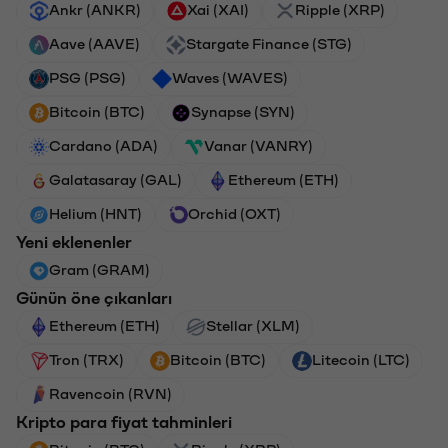
Ankr (ANKR)
Xai (XAI)
Ripple (XRP)
Aave (AAVE)
Stargate Finance (STG)
PSG (PSG)
Waves (WAVES)
Bitcoin (BTC)
Synapse (SYN)
Cardano (ADA)
Vanar (VANRY)
Galatasaray (GAL)
Ethereum (ETH)
Helium (HNT)
Orchid (OXT)
Yeni eklenenler
Gram (GRAM)
Günün öne çıkanları
Ethereum (ETH)
Stellar (XLM)
Tron (TRX)
Bitcoin (BTC)
Litecoin (LTC)
Ravencoin (RVN)
Kripto para fiyat tahminleri