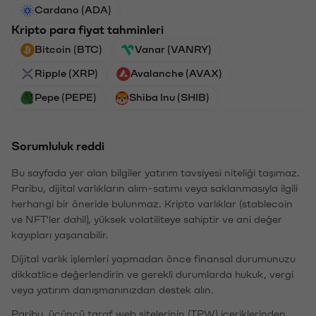
Cardano (ADA)
Kripto para fiyat tahminleri
Bitcoin (BTC)
Vanar (VANRY)
Ripple (XRP)
Avalanche (AVAX)
Pepe (PEPE)
Shiba Inu (SHIB)
Sorumluluk reddi
Bu sayfada yer alan bilgiler yatırım tavsiyesi niteliği taşımaz.
Paribu, dijital varlıkların alım-satımı veya saklanmasıyla ilgili
herhangi bir öneride bulunmaz. Kripto varlıklar (stablecoin
ve NFT'ler dahil), yüksek volatiliteye sahiptir ve ani değer
kayıpları yaşanabilir.
Dijital varlık işlemleri yapmadan önce finansal durumunuzu
dikkatlice değerlendirin ve gerekli durumlarda hukuk, vergi
veya yatırım danışmanınızdan destek alın.
Paribu, üçüncü taraf web sitelerinin (TPW) içeriklerinden