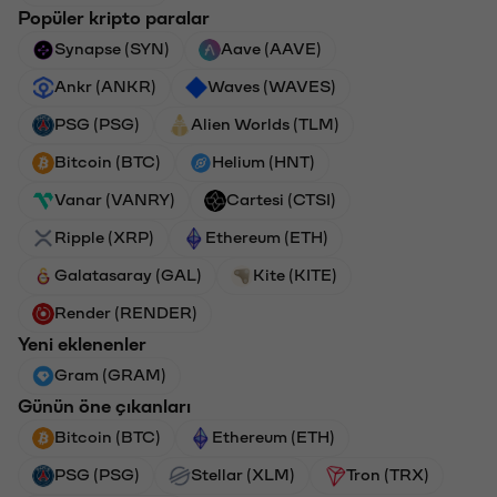
Popüler kripto paralar
Synapse (SYN)
Aave (AAVE)
Ankr (ANKR)
Waves (WAVES)
PSG (PSG)
Alien Worlds (TLM)
Bitcoin (BTC)
Helium (HNT)
Vanar (VANRY)
Cartesi (CTSI)
Ripple (XRP)
Ethereum (ETH)
Galatasaray (GAL)
Kite (KITE)
Render (RENDER)
Yeni eklenenler
Gram (GRAM)
Günün öne çıkanları
Bitcoin (BTC)
Ethereum (ETH)
PSG (PSG)
Stellar (XLM)
Tron (TRX)