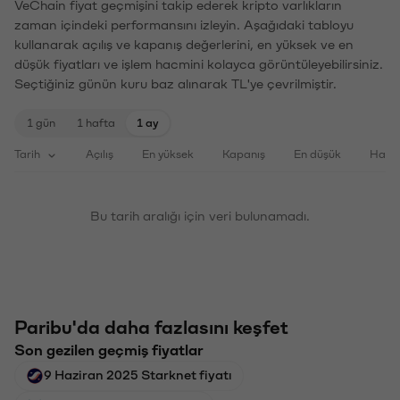
VeChain fiyat geçmişini takip ederek kripto varlıkların
zaman içindeki performansını izleyin. Aşağıdaki tabloyu
kullanarak açılış ve kapanış değerlerini, en yüksek ve en
düşük fiyatları ve işlem hacmini kolayca görüntüleyebilirsiniz.
Seçtiğiniz günün kuru baz alınarak TL'ye çevrilmiştir.
1 gün
1 hafta
1 ay
Tarih
Açılış
En yüksek
Kapanış
En düşük
Haci
Bu tarih aralığı için veri bulunamadı.
Paribu'da daha fazlasını keşfet
Son gezilen geçmiş fiyatlar
9 Haziran 2025 Starknet fiyatı