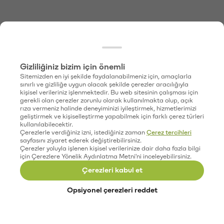
Gizliliğiniz bizim için önemli
Sitemizden en iyi şekilde faydalanabilmeniz için, amaçlarla
sınırlı ve gizliliğe uygun olacak şekilde çerezler aracılığıyla
kişisel verileriniz işlenmektedir. Bu web sitesinin çalışması için
gerekli olan çerezler zorunlu olarak kullanılmakta olup, açık
rıza vermeniz halinde deneyiminizi iyileştirmek, hizmetlerimizi
geliştirmek ve kişiselleştirme yapabilmek için farklı çerez türleri
kullanılabilecektir.
Çerezlerle verdiğiniz izni, istediğiniz zaman
Çerez tercihleri
sayfasını ziyaret ederek değiştirebilirsiniz.
Çerezler yoluyla işlenen kişisel verilerinize dair daha fazla bilgi
için Çerezlere Yönelik Aydınlatma Metni'ni inceleyebilirsiniz.
Çerezleri kabul et
Opsiyonel çerezleri reddet