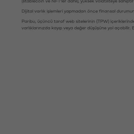
(stablecoin ve NFT'ler dahil), yüksek volatiliteye sahipti
Dijital varlık işlemleri yapmadan önce finansal durumu
Paribu, üçüncü taraf web sitelerinin (TPW) içeriklerin
varlıklarınızda kayıp veya değer düşüşüne yol açabilir. 