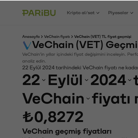
Kripto al/sat
Piyasalar
Anasayfa
VeChain fiyatı
VeChain (VET) TL fiyat geçmişi
VeChain (VET) Geçmi
VeChain'in yıllar içindeki fiyat değişimini inceleyin. Pe
analiz edin.
22 Eylül 2024 tarihindeki VeChain fiyatı ne kada
22
Eylül
2024
VeChain
fiyatı
₺0,8272
VeChain geçmiş fiyatları