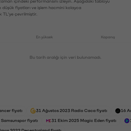
 zaman içindeki performansını izleyin. Aşağıdaki tabloyu
n düşük fiyatları ve işlem hacmini kolayca
 TL'ye çevrilmiştir.
En yüksek
Kapanış
Bu tarih aralığı için veri bulunamadı.
ancer fiyatı
31 Ağustos 2023 Radio Caca fiyatı
16 A
 Samsunspor fiyatı
31 Ekim 2025 Magic Eden fiyatı
ayıs 2022 Decentraland fiyatı