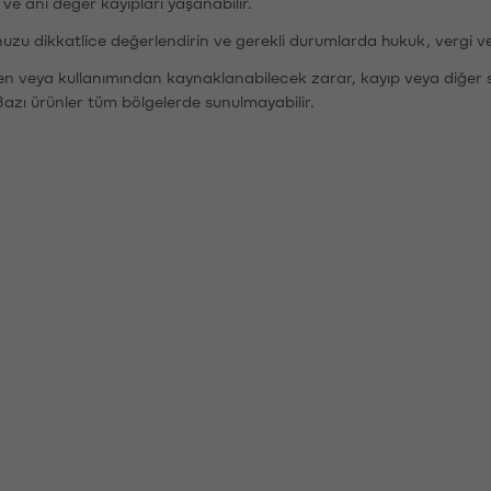
r ve ani değer kayıpları yaşanabilir.
nuzu dikkatlice değerlendirin ve gerekli durumlarda hukuk, vergi v
den veya kullanımından kaynaklanabilecek zarar, kayıp veya diğer 
Bazı ürünler tüm bölgelerde sunulmayabilir.