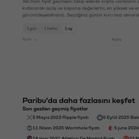
VeChain fiyat geçmişini takip ederek kripto varlıkların
kullanarak açılış ve kapanış değerlerini, en yüksek ve e
görüntüleyebilirsiniz. Seçtiğiniz günün kuru baz alınarak
1 gün
1 hafta
1 ay
Tarih
Açılış
Paribu'da daha fazlasını keşfet
Son gezilen geçmiş fiyatlar
5 Mayıs 2023 Ripple fiyatı
5 Eylül 2025 Bal
11 Nisan 2025 Wormhole fiyatı
5 june 2026
18 may 2021 Atletico De Madrid fiyatı
22 M