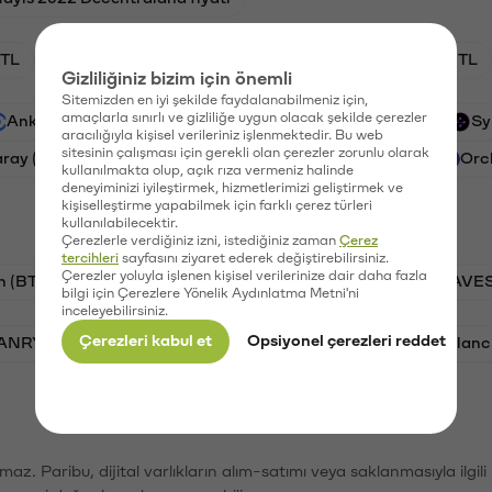
TL
XRP/TL
BTC/TL
GAL/TL
CTSI/TL
Gizliliğiniz bizim için önemli
Sitemizden en iyi şekilde faydalanabilmeniz için,
amaçlarla sınırlı ve gizliliğe uygun olacak şekilde çerezler
Ankr (ANKR)
Waves (WAVES)
PSG (PSG)
Sy
aracılığıyla kişisel verileriniz işlenmektedir. Bu web
sitesinin çalışması için gerekli olan çerezler zorunlu olarak
aray (GAL)
Ethereum (ETH)
Cartesi (CTSI)
Orc
kullanılmakta olup, açık rıza vermeniz halinde
deneyiminizi iyileştirmek, hizmetlerimizi geliştirmek ve
kişiselleştirme yapabilmek için farklı çerez türleri
kullanılabilecektir.
Çerezlerle verdiğiniz izni, istediğiniz zaman
Çerez
tercihleri
sayfasını ziyaret ederek değiştirebilirsiniz.
Çerezler yoluyla işlenen kişisel verilerinize dair daha fazla
n (BTC)
PSG (PSG)
Tron (TRX)
Waves (WAVES
bilgi için Çerezlere Yönelik Aydınlatma Metni'ni
inceleyebilirsiniz.
Çerezleri kabul et
Opsiyonel çerezleri reddet
VANRY)
Bonk (BONK)
Ethereum (ETH)
Avalanc
şımaz. Paribu, dijital varlıkların alım-satımı veya saklanmasıyla ilgi