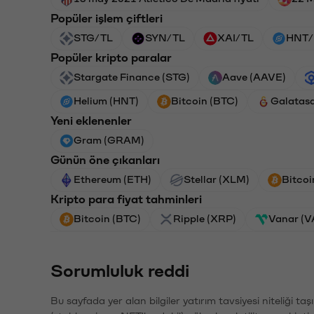
Popüler işlem çiftleri
STG/TL
SYN/TL
XAI/TL
HNT/
Popüler kripto paralar
Stargate Finance (STG)
Aave (AAVE)
Helium (HNT)
Bitcoin (BTC)
Galatas
Yeni eklenenler
Gram (GRAM)
Günün öne çıkanları
Ethereum (ETH)
Stellar (XLM)
Bitcoi
Kripto para fiyat tahminleri
Bitcoin (BTC)
Ripple (XRP)
Vanar (
Sorumluluk reddi
Bu sayfada yer alan bilgiler yatırım tavsiyesi niteliği ta