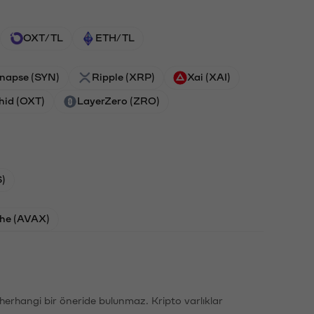
OXT/TL
ETH/TL
napse (SYN)
Ripple (XRP)
Xai (XAI)
hid (OXT)
LayerZero (ZRO)
)
he (AVAX)
li herhangi bir öneride bulunmaz. Kripto varlıklar