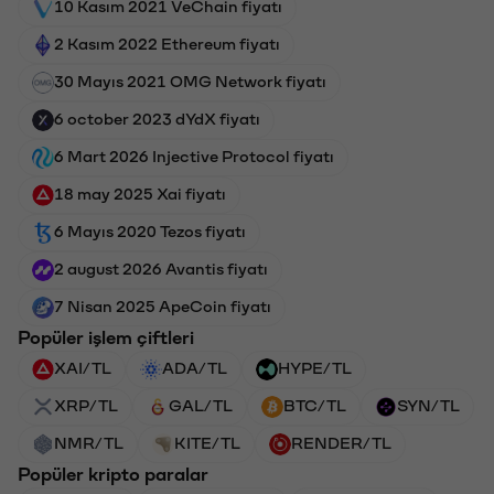
10 Kasım 2021 VeChain fiyatı
2 Kasım 2022 Ethereum fiyatı
30 Mayıs 2021 OMG Network fiyatı
6 october 2023 dYdX fiyatı
6 Mart 2026 Injective Protocol fiyatı
18 may 2025 Xai fiyatı
6 Mayıs 2020 Tezos fiyatı
2 august 2026 Avantis fiyatı
7 Nisan 2025 ApeCoin fiyatı
Popüler işlem çiftleri
XAI/TL
ADA/TL
HYPE/TL
XRP/TL
GAL/TL
BTC/TL
SYN/TL
NMR/TL
KITE/TL
RENDER/TL
Popüler kripto paralar