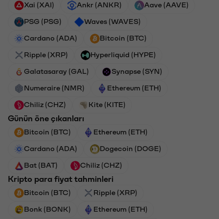
Xai (XAI)
Ankr (ANKR)
Aave (AAVE)
PSG (PSG)
Waves (WAVES)
Cardano (ADA)
Bitcoin (BTC)
Ripple (XRP)
Hyperliquid (HYPE)
Galatasaray (GAL)
Synapse (SYN)
Numeraire (NMR)
Ethereum (ETH)
Chiliz (CHZ)
Kite (KITE)
Günün öne çıkanları
Bitcoin (BTC)
Ethereum (ETH)
Cardano (ADA)
Dogecoin (DOGE)
Bat (BAT)
Chiliz (CHZ)
Kripto para fiyat tahminleri
Bitcoin (BTC)
Ripple (XRP)
Bonk (BONK)
Ethereum (ETH)