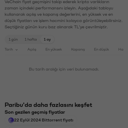
VeChain fiyat geçmişini takip ederek kripto varlıkların
zaman içindeki performansını izleyin. Aşağıdaki tabloyu
kullanarak açılış ve kapanış değerlerini, en yüksek ve en
düşük fiyatları ve işlem hacmini kolayca görüntüleyebilirsiniz.
Seçtiğiniz günün kuru baz alınarak TL'ye çevrilmiştir.
1 gün
1 hafta
1 ay
Tarih
Açılış
En yüksek
Kapanış
En düşük
Haci
Bu tarih aralığı için veri bulunamadı.
Paribu'da daha fazlasını keşfet
Son gezilen geçmiş fiyatlar
22 Eylül 2024 Bittorrent fiyatı