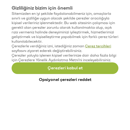
Gizliliğiniz bizim için önemli
Sitemizden en iyi şekilde faydalanabilmeniz için, amaçlarla
sınırlı ve gizliliğe uygun olacak şekilde çerezler aracılığıyla
kişisel verileriniz işlenmektedir. Bu web sitesinin çalışması için
gerekli olan çerezler zorunlu olarak kullanılmakta olup, açık
rıza vermeniz halinde deneyiminizi iyileştirmek, hizmetlerimizi
geliştirmek ve kişiselleştirme yapabilmek için farklı çerez türleri
kullanılabilecektir.
Çerezlerle verdiğiniz izni, istediğiniz zaman
Çerez tercihleri
sayfasını ziyaret ederek değiştirebilirsiniz.
Çerezler yoluyla işlenen kişisel verilerinize dair daha fazla bilgi
için Çerezlere Yönelik Aydınlatma Metni'ni inceleyebilirsiniz.
Çerezleri kabul et
Opsiyonel çerezleri reddet
Paribu’yu keşfet
Eğitimler